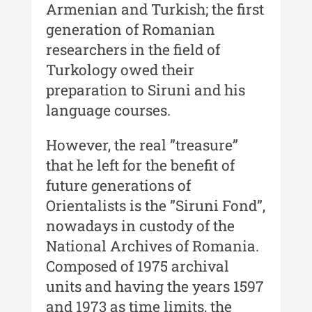
Armenian and Turkish; the first
Indexul Complet
generation of Romanian
researchers in the field of
Buletinul Muzeului Științei și
Turkology owed their
Tehnicii ”Ștefan Procopiu”
preparation to Siruni and his
Buletinul Muzeului Științei și
language courses.
Tehnicii ”Ștefan Procopiu” - An
XV / Nr. 15 / 2021
However, the real ”treasure”
Buletinul Muzeului Științei și
that he left for the benefit of
Tehnicii ”Ștefan Procopiu” - An
future generations of
XIV / Nr. 14 / 2020
Orientalists is the ”Siruni Fond”,
Buletinul Muzeului Științei și
nowadays in custody of the
Tehnicii ”Ștefan Procopiu” - An
National Archives of Romania.
XII / Nr. 13 / 2019
Composed of 1975 archival
Indexul Complet
units and having the years 1597
and 1973 as time limits, the