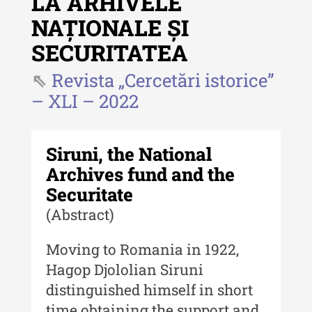
LA ARHIVELE
Revista "Cercetări istorice"
NAȚIONALE ȘI
Revista "Cercetări istorice" - XLIV
SECURITATEA
- 2025
Revista „Cercetări istorice”
Revista "Cercetări istorice" - XLIII
- 2024
– XLI – 2022
Revista "Cercetări istorice" - XLII -
2023
Siruni, the National
Indexul Complet
Archives fund and the
Securitate
Buletinul ”Ioan Neculce” al Muzeului
(Abstract)
de Istorie a Moldovei
Moving to Romania in 1922,
Buletinul ”Ioan Neculce” al
Muzeului de Istorie a Moldovei -
Hagop Djololian Siruni
XXIV / 2018
distinguished himself in short
Buletinul ”Ioan Neculce” al
time obtaining the support and