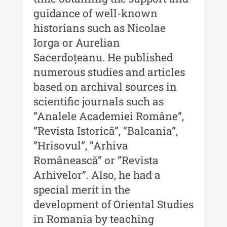
Muzeului de Istorie a Moldovei -
guidance of well-known
XXIII / 2017
historians such as Nicolae
Buletinul ”Ioan Neculce” al
Iorga or Aurelian
Muzeului de Istorie a Moldovei -
Sacerdoțeanu. He published
XXII / 2016
numerous studies and articles
Indexul Complet
based on archival sources in
scientific journals such as
Anuarul Muzeului Etnografic al
”Analele Academiei Române”,
Moldovei
”Revista Istorică”, ”Balcania”,
Anuarul Muzeului Etnografic al
”Hrisovul”, ”Arhiva
Moldovei - XXII / 2022
Românească” or ”Revista
Arhivelor”. Also, he had a
Anuarul Muzeului Etnografic al
Moldovei - XXI / 2021
special merit in the
development of Oriental Studies
Anuarul Muzeului Etnografic al
in Romania by teaching
Moldovei - XX / 2020