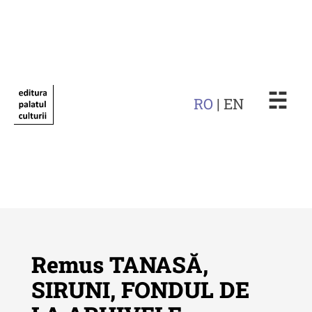
☵
RO
| EN
Remus TANASĂ,
SIRUNI, FONDUL DE