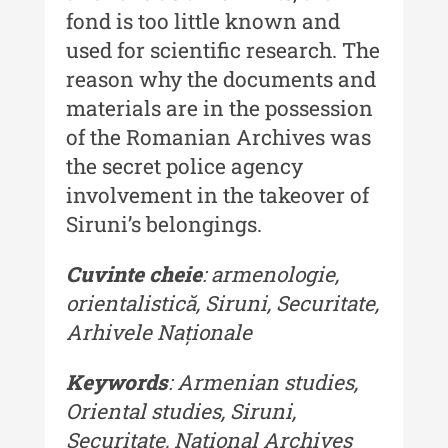
Buletinul Centrului de Cercetare și
fond is too little known and
Conservare-Restaurare a
used for scientific research. The
Patrimoniului
reason why the documents and
Buletinul Centrului de Cercetare
materials are in the possession
și Conservare-Restaurare a
of the Romanian Archives was
Patrimoniului - 2021
the secret police agency
Buletinul Centrului de Cercetare
involvement in the takeover of
și Conservare-Restaurare a
Siruni’s belongings.
Patrimoniului - 2020
Buletinul Centrului de Cercetare
Cuvinte cheie
: armenologie,
și Conservare-Restaurare a
orientalistică, Siruni, Securitate,
Patrimoniului - 2019
Arhivele Naționale
Indexul Complet
Keywords
:
Armenian studies,
MediCult - Revista de mediere
Oriental studies, Siruni,
culturală
Securitate, National Archives