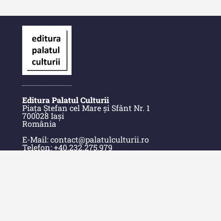
Alte publicatii, cataloage, volume de
autor
Indexul Complet
Informații Utile
Despre Editură
Editura Palatul Culturii
Piața Ștefan cel Mare și Sfânt Nr. 1
700028 Iași
Contact
România
Indexul Publicațiilor
E-Mail: contact@palatulculturii.ro
Telefon: +40.232.275.979
© Copyright 2022-2025 Editura Palatul Culturii.
Acasă
Despre Editură
Contact
Indexul Publicațiilor