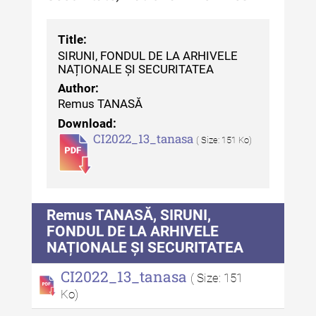
MediCult - Revista de mediere
culturală IV (2025)
Title:
SIRUNI, FONDUL DE LA ARHIVELE
MediCult - Revista de mediere
NAȚIONALE ȘI SECURITATEA
culturală III (2024)
Author:
MediCult - Revista de mediere
Remus TANASĂ
culturală II (2023)
Download:
CI2022_13_tanasa
( Size: 151 Ko)
Indexul Complet
Acta Pangratia
Remus TANASĂ, SIRUNI,
Acta Pangratia I (2023)
FONDUL DE LA ARHIVELE
Acta Pangratia II (2024)
NAȚIONALE ȘI SECURITATEA
Acta Pangratia III (2025)
CI2022_13_tanasa
( Size: 151
Ko)
Indexul Complet