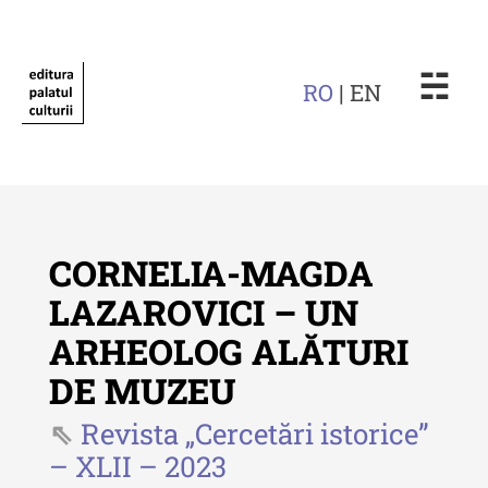
☵
RO
| EN
CORNELIA-MAGDA
LAZAROVICI – UN
ARHEOLOG ALĂTURI
Revista "Cercetări istorice"
DE MUZEU
Revista "Cercetări istorice" - XLIV
- 2025
Revista „Cercetări istorice”
– XLII – 2023
Revista "Cercetări istorice" - XLIII