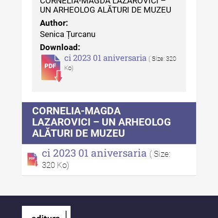
CORNELIA-MAGDA LAZAROVICI –
UN ARHEOLOG ALĂTURI DE MUZEU
Indexul Complet
Author:
Senica Țurcanu
Anuarul Muzeului Etnografic al
Download:
Moldovei
ci 2023 01 aniversaria
( Size: 320
Ko)
Anuarul Muzeului Etnografic al
Moldovei - XXII / 2022
Anuarul Muzeului Etnografic al
CORNELIA-MAGDA
Moldovei - XXI / 2021
LAZAROVICI – UN ARHEOLOG
ALĂTURI DE MUZEU
Anuarul Muzeului Etnografic al
Moldovei - XX / 2020
ci 2023 01 aniversaria
( Size:
Indexul Complet
320 Ko)
Buletinul Muzeului Științei și
Tehnicii ”Ștefan Procopiu”