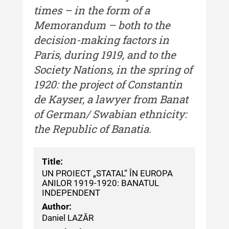
times – in the form of a
Buletinul Muzeului Științei și
Memorandum – both to the
Tehnicii ”Ștefan Procopiu”
decision-making factors in
Buletinul Muzeului Științei și
Paris, during 1919, and to the
Tehnicii ”Ștefan Procopiu” - An
Society Nations, in the spring of
XV / Nr. 15 / 2021
1920: the project of Constantin
Buletinul Muzeului Științei și
de Kayser, a lawyer from Banat
Tehnicii ”Ștefan Procopiu” - An
XIV / Nr. 14 / 2020
of German/ Swabian ethnicity:
the Republic of Banatia.
Buletinul Muzeului Științei și
Tehnicii ”Ștefan Procopiu” - An
XII / Nr. 13 / 2019
Title:
Indexul Complet
UN PROIECT „STATAL” ÎN EUROPA
ANILOR 1919-1920: BANATUL
INDEPENDENT
Buletinul Centrului de Cercetare și
Author:
Conservare-Restaurare a
Daniel LAZĂR
Patrimoniului