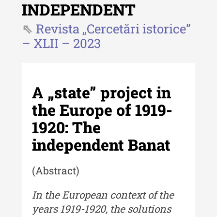
INDEPENDENT
- 2025
Revista „Cercetări istorice”
Revista "Cercetări istorice" - XLIII
- 2024
– XLII – 2023
Revista "Cercetări istorice" - XLII -
2023
Indexul Complet
A „state” project in
the Europe of 1919-
Buletinul ”Ioan Neculce” al Muzeului
1920: The
de Istorie a Moldovei
independent Banat
Buletinul ”Ioan Neculce” al
Muzeului de Istorie a Moldovei -
XXIV / 2018
(Abstract)
Buletinul ”Ioan Neculce” al
In the European context of the
Muzeului de Istorie a Moldovei -
years 1919-1920, the solutions
XXIII / 2017