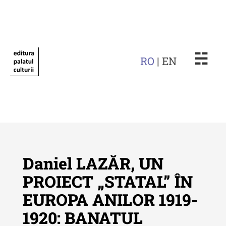
☵
RO
| EN
Daniel LAZĂR, UN
PROIECT „STATAL” ÎN
EUROPA ANILOR 1919-
Revista "Cercetări istorice"
1920: BANATUL
Revista "Cercetări istorice" - XLIV