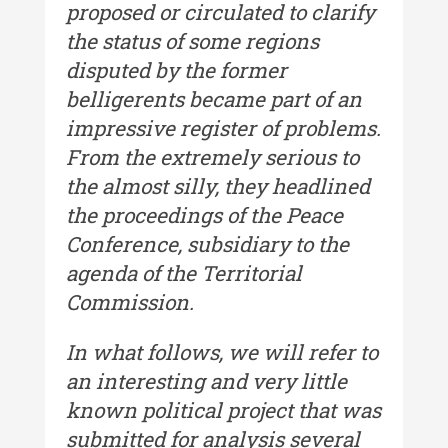
proposed or circulated to clarify
Buletinul ”Ioan Neculce” al
the status of some regions
Muzeului de Istorie a Moldovei -
XXII / 2016
disputed by the former
belligerents became part of an
Indexul Complet
impressive register of problems.
From the extremely serious to
Anuarul Muzeului Etnografic al
the almost silly, they headlined
Moldovei
the proceedings of the Peace
Anuarul Muzeului Etnografic al
Conference, subsidiary to the
Moldovei - XXII / 2022
agenda of the Territorial
Anuarul Muzeului Etnografic al
Commission.
Moldovei - XXI / 2021
In what follows, we will refer to
Anuarul Muzeului Etnografic al
Moldovei - XX / 2020
an interesting and very little
known political project that was
Indexul Complet
submitted for analysis several