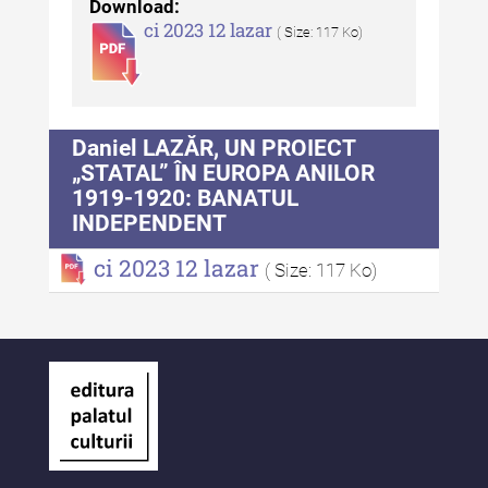
Download:
ci 2023 12 lazar
( Size: 117 Ko)
Buletinul Centrului de Cercetare
și Conservare-Restaurare a
Patrimoniului - 2021
Buletinul Centrului de Cercetare
Daniel LAZĂR, UN PROIECT
și Conservare-Restaurare a
„STATAL” ÎN EUROPA ANILOR
Patrimoniului - 2020
1919-1920: BANATUL
INDEPENDENT
Buletinul Centrului de Cercetare
și Conservare-Restaurare a
ci 2023 12 lazar
( Size: 117 Ko)
Patrimoniului - 2019
Indexul Complet
MediCult - Revista de mediere
culturală
MediCult - Revista de mediere
culturală IV (2025)