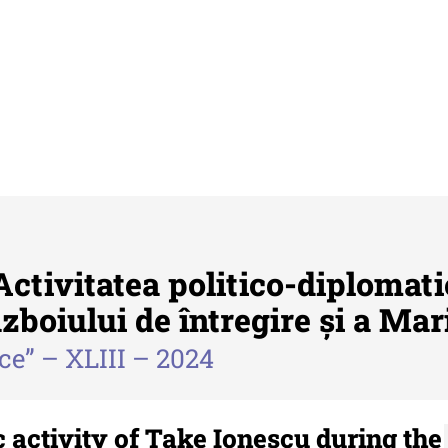
tivitatea politico-diplomati
boiului de întregire și a Mari
ice” – XLIII – 2024
Buletinul ”Ioan Neculce” al Muzeului
Anu
de Istorie a Moldovei
Mol
 -
Buletinul ”Ioan Neculce” al
An
c activity of Take Ionescu during the