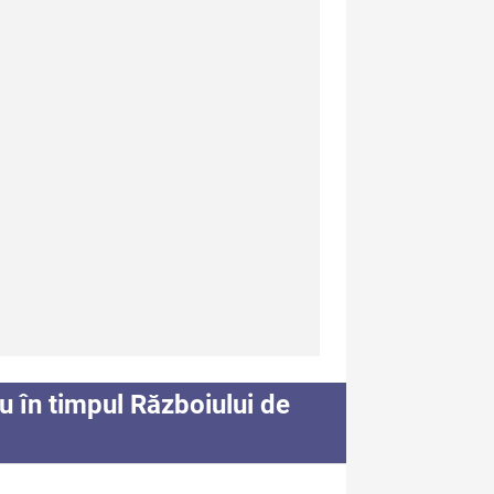
spre Editură
ntact
dexul Publicațiilor
u în timpul Războiului de