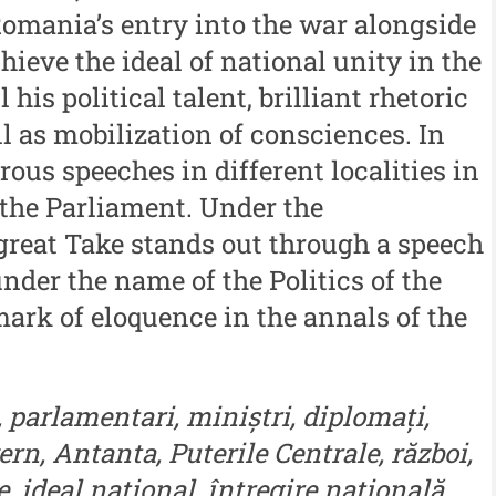
Cercetare și Conservare-
Romania’s entry into the war alongside
Me
Restaurare a Patrimoniului -
chieve the ideal of national unity in the
i
me
2021
 his political talent, brilliant rhetoric
iu”
Me
l as mobilization of consciences. In
Buletinul Centrului de
me
Cercetare și Conservare-
ous speeches in different localities in
i
Restaurare a Patrimoniului -
n the Parliament. Under the
In
iu”
2020
great Take stands out through a speech
Buletinul Centrului de
der the name of the Politics of the
Cercetare și Conservare-
mark of eloquence in the annals of the
Restaurare a Patrimoniului -
2019
i, parlamentari, miniștri, diplomați,
Indexul Complet
ern, Antanta, Puterile Centrale, război,
, ideal național, întregire națională,
Alte publicatii, cataloage, volume de
Info