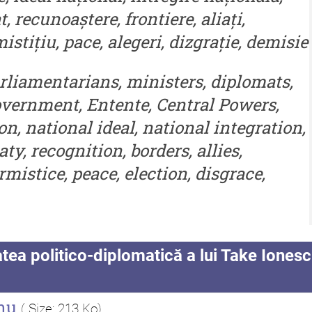
autor
t, recunoaștere, frontiere, aliați,
De
istițiu, pace, alegeri, dizgrație, demisie
Indexul Complet
Co
parliamentarians, ministers, diplomats,
In
government, Entente, Central Powers,
on, national ideal, national integration,
aty, recognition, borders, allies,
mistice, peace, election, disgrace,
tea politico-diplomatică a lui Take Ionesc
anu
( Size: 213 Ko)