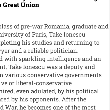
Muzeului de Istorie a
al
e Great Union
 -
Moldovei - XXIV / 2018
An
Buletinul ”Ioan Neculce” al
al
 -
lass of pre-war Romania, graduate and
Muzeului de Istorie a
An
Moldovei - XXIII / 2017
iversity of Paris, Take Ionescu
al
pleting his studies and returning to
Buletinul ”Ioan Neculce” al
In
er and a reliable politician.
Muzeului de Istorie a
d with sparkling intelligence and an
Moldovei - XXII / 2016
ent, Take Ionescu was a deputy and
Indexul Complet
 in various conservative governments
ive or liberal-conservative
Buletinul Centrului de Cercetare și
Med
ired, even adulated, by his political
Conservare-Restaurare a
cul
Patrimoniului
ared by his opponents. After the
i
Me
ld War, he becomes one of the most
Buletinul Centrului de
iu”
me