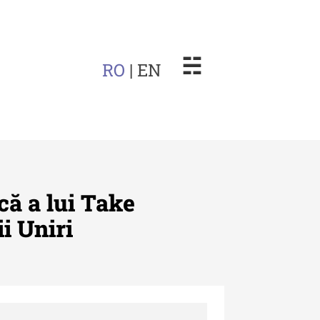
☵
RO
| EN
că a lui Take
i Uniri
arul Muzeului Etnografic al
dovei
uarul Muzeului Etnografic