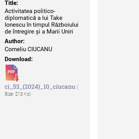
 Moldovei - XXII / 2022
Title:
Activitatea politico-
uarul Muzeului Etnografic
diplomatică a lui Take
 Moldovei - XXI / 2021
Ionescu în timpul Războiului
de întregire și a Marii Uniri
uarul Muzeului Etnografic
Author:
 Moldovei - XX / 2020
Corneliu CIUCANU
Download:
dexul Complet
ci_53_(2024)_10_ciucanu
(
Size: 213 Ko)
iCult - Revista de mediere
turală
diCult - Revista de
diere culturală IV (2025)