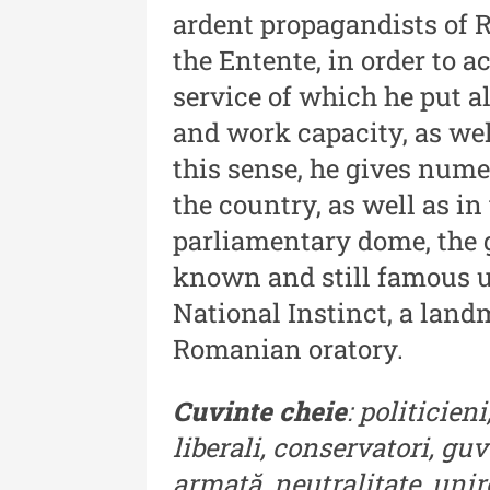
ardent propagandists of 
- An XV / Nr. 15 / 2021
the Entente, in order to a
Buletinul Muzeului Științe
service of which he put all
și Tehnicii ”Ștefan Procop
and work capacity, as wel
- An XIV / Nr. 14 / 2020
this sense, he gives numer
Buletinul Muzeului Științe
the country, as well as i
și Tehnicii ”Ștefan Procop
parliamentary dome, the 
- An XII / Nr. 13 / 2019
known and still famous un
Indexul Complet
National Instinct, a land
Romanian oratory.
Cuvinte cheie
: politicien
liberali, conservatori, guv
armată, neutralitate, unire
Acta Pangratia