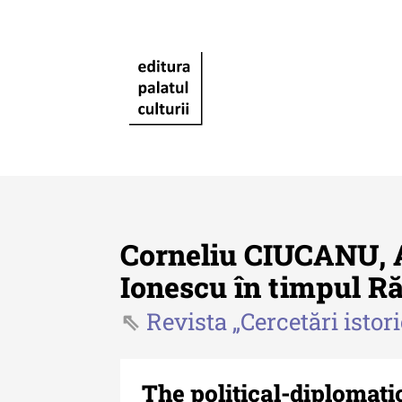
Corneliu CIUCANU, Ac
Ionescu în timpul Răz
Revista „Cercetări istor
Revista "Cercetări istorice"
Revista "Cercetări istorice"
XLIV - 2025
The political-diplomati