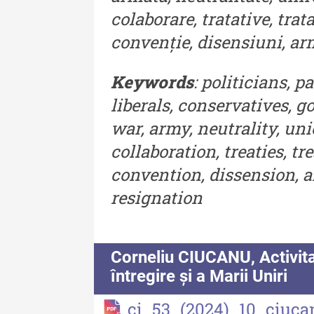
colaborare, tratative, trata
Acta Pangratia I (2023)
convenție, disensiuni, arm
Acta Pangratia II (2024)
Keywords
: politicians, 
Acta Pangratia III (2025)
liberals, conservatives, 
Indexul Complet
war, army, neutrality, uni
collaboration, treaties, tre
convention, dissension, ar
resignation
Corneliu CIUCANU, Activita
întregire și a Marii Uniri
ci_53_(2024)_10_ciuc