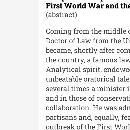
First World War and th
Revista "Cercetări istorice"
(abstract)
XLIII - 2024
Revista "Cercetări istorice"
Coming from the middle c
XLII - 2023
Doctor of Law from the Un
became, shortly after com
Indexul Complet
the country, a famous lawy
Analytical spirit, endowe
unbeatable oratorical tal
several times a minister
and in those of conservat
Buletinul Muzeului Științei și
collaboration. He was adm
Tehnicii ”Ștefan Procopiu”
partisans and, equally, fe
Buletinul Muzeului Științe
outbreak of the First Wor
și Tehnicii ”Ștefan Procop