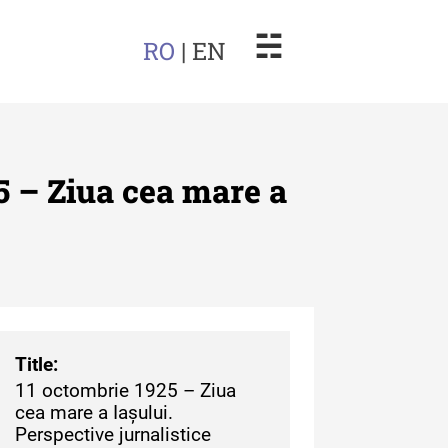
☵
RO
| EN
 – Ziua cea mare a
arul Muzeului Etnografic al
dovei
uarul Muzeului Etnografic
 Moldovei - XXII / 2022
Title:
11 octombrie 1925 – Ziua
uarul Muzeului Etnografic
cea mare a Iașului.
 Moldovei - XXI / 2021
Perspective jurnalistice