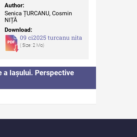
Author:
uarul Muzeului Etnografic
Senica ȚURCANU, Cosmin
 Moldovei - XX / 2020
NIȚĂ
Download:
dexul Complet
09 ci2025 turcanu nita
( Size: 2 Mo)
a Iașului. Perspective
iCult - Revista de mediere
turală
diCult - Revista de
diere culturală IV (2025)
diCult - Revista de
diere culturală III (2024)