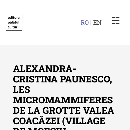
☵
RO
| EN
ALEXANDRA-
CRISTINA PAUNESCO,
LES
Revista "Cercetări istorice"
MICROMAMMIFERES
Revista "Cercetări istorice" - XLIV
DE LA GROTTE VALEA
- 2025
COACĂZEI (VILLAGE
Revista "Cercetări istorice" - XLIII
- 2024