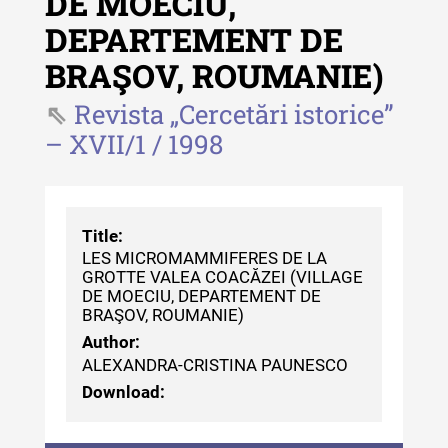
DE MOECIU,
Revista "Cercetări istorice" - XLII -
DEPARTEMENT DE
2023
BRAŞOV, ROUMANIE)
Indexul Complet
Revista „Cercetări istorice”
– XVII/1 / 1998
Buletinul ”Ioan Neculce” al Muzeului
de Istorie a Moldovei
Buletinul ”Ioan Neculce” al
Muzeului de Istorie a Moldovei -
Title:
XXIV / 2018
LES MICROMAMMIFERES DE LA
GROTTE VALEA COACĂZEI (VILLAGE
Buletinul ”Ioan Neculce” al
DE MOECIU, DEPARTEMENT DE
BRAŞOV, ROUMANIE)
Muzeului de Istorie a Moldovei -
XXIII / 2017
Author:
ALEXANDRA-CRISTINA PAUNESCO
Buletinul ”Ioan Neculce” al
Download:
Muzeului de Istorie a Moldovei -
XXII / 2016