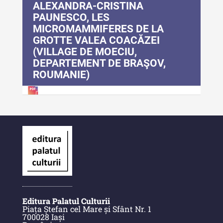
ALEXANDRA-CRISTINA
Indexul Complet
PAUNESCO, LES
MICROMAMMIFERES DE LA
Anuarul Muzeului Etnografic al
GROTTE VALEA COACĂZEI
Moldovei
(VILLAGE DE MOECIU,
DEPARTEMENT DE BRAŞOV,
Anuarul Muzeului Etnografic al
ROUMANIE)
Moldovei - XXII / 2022
Anuarul Muzeului Etnografic al
Moldovei - XXI / 2021
Anuarul Muzeului Etnografic al
Moldovei - XX / 2020
Indexul Complet
Buletinul Muzeului Științei și
Editura Palatul Culturii
Tehnicii ”Ștefan Procopiu”
Piața Ștefan cel Mare și Sfânt Nr. 1
700028 Iași