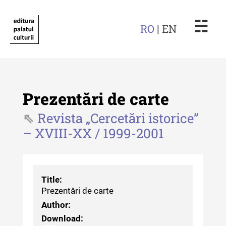
☵
RO
| EN
Prezentări de carte
Revista „Cercetări istorice”
– XVIII-XX / 1999-2001
Revista "Cercetări istorice"
Revista "Cercetări istorice" - XLIV
- 2025
Title:
Revista "Cercetări istorice" - XLIII
Prezentări de carte
- 2024
Author:
Download:
Revista "Cercetări istorice" - XLII -