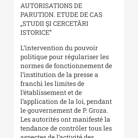
AUTORISATIONS DE
Buletinul ”Ioan Neculce” al
Muzeului de Istorie a Moldovei -
PARUTION. ETUDE DE CAS
XXIII / 2017
„STUDII ŞI CERCETĂRI
ISTORICE”
Buletinul ”Ioan Neculce” al
Muzeului de Istorie a Moldovei -
XXII / 2016
L’intervention du pouvoir
politique pour régulariser les
Indexul Complet
normes de fonctionnement de
l’institution de la presse a
Anuarul Muzeului Etnografic al
franchi les limites de
Moldovei
l’établissement et de
Anuarul Muzeului Etnografic al
l’application de la loi, pendant
Moldovei - XXII / 2022
le gouvernement de P. Groza.
Anuarul Muzeului Etnografic al
Les autorités ont manifesté la
Moldovei - XXI / 2021
tendance de contrôler tous les
Anuarul Muzeului Etnografic al
aspectes de l’activité des