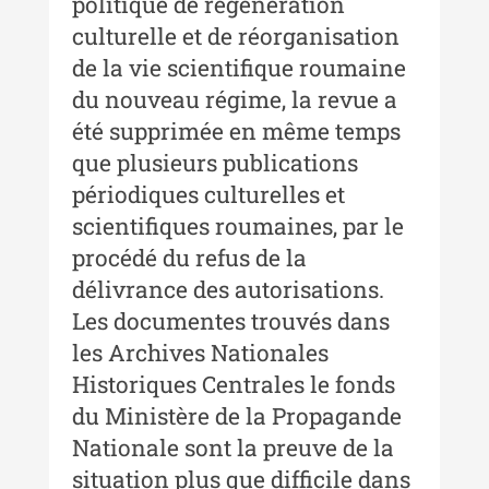
politique de régénération
culturelle et de réorganisation
Buletinul Centrului de Cercetare și
Conservare-Restaurare a
de la vie scientifique roumaine
Patrimoniului
du nouveau régime, la revue a
été supprimée en même temps
Buletinul Centrului de Cercetare
și Conservare-Restaurare a
que plusieurs publications
Patrimoniului - 2021
périodiques culturelles et
Buletinul Centrului de Cercetare
scientifiques roumaines, par le
și Conservare-Restaurare a
procédé du refus de la
Patrimoniului - 2020
délivrance des autorisations.
Buletinul Centrului de Cercetare
Les documentes trouvés dans
și Conservare-Restaurare a
les Archives Nationales
Patrimoniului - 2019
Historiques Centrales le fonds
Indexul Complet
du Ministère de la Propagande
Nationale sont la preuve de la
MediCult - Revista de mediere
situation plus que difficile dans