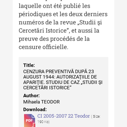
culturală
laquelle ont été publié les
périodiques et les deux derniers
MediCult - Revista de mediere
culturală IV (2025)
numéros de la revue „Studii şi
Cercetări Istorice”, et aussi la
MediCult - Revista de mediere
culturală III (2024)
preuve des procédés de la
censure officielle.
MediCult - Revista de mediere
culturală II (2023)
Indexul Complet
Title:
CENZURA PREVENTIVĂ DUPĂ 23
AUGUST 1944: AUTORIZAŢIILE DE
Acta Pangratia
APARIŢIE. STUDIU DE CAZ „STUDII ŞI
CERCETĂRI ISTORICE”
Acta Pangratia I (2023)
Author:
Mihaela TEODOR
Acta Pangratia II (2024)
Download:
CI 2005-2007 22 Teodor
Acta Pangratia III (2025)
( Size:
190 Ko)