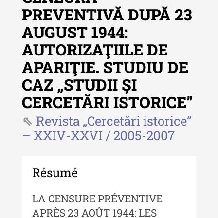
PREVENTIVĂ DUPĂ 23
Revista "Cercetări istorice"
AUGUST 1944:
Revista "Cercetări istorice" - XLIV
AUTORIZAŢIILE DE
- 2025
APARIŢIE. STUDIU DE
Revista "Cercetări istorice" - XLIII
- 2024
CAZ „STUDII ŞI
Revista "Cercetări istorice" - XLII -
CERCETĂRI ISTORICE”
2023
Revista „Cercetări istorice”
Indexul Complet
– XXIV-XXVI / 2005-2007
Buletinul ”Ioan Neculce” al Muzeului
de Istorie a Moldovei
Résumé
Buletinul ”Ioan Neculce” al
Muzeului de Istorie a Moldovei -
LA CENSURE PRÉVENTIVE
XXIV / 2018
APRÈS 23 AOÛT 1944: LES