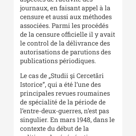
Moldovei - XX / 2020
journaux, en faisant appel à la
Indexul Complet
censure et aussi aux méthodes
associées. Parmi les procédés
Buletinul Muzeului Științei și
de la censure officielle il y avait
Tehnicii ”Ștefan Procopiu”
le control de la délivrance des
autorisations de parutions des
Buletinul Muzeului Științei și
Tehnicii ”Ștefan Procopiu” - An
publications périodiques.
XV / Nr. 15 / 2021
Le cas de „Studii şi Cercetări
Buletinul Muzeului Științei și
Istorice”, qui a été l’une des
Tehnicii ”Ștefan Procopiu” - An
XIV / Nr. 14 / 2020
principales revues roumaines
de spécialité de la période de
Buletinul Muzeului Științei și
Tehnicii ”Ștefan Procopiu” - An
l’entre-deux-guerres, n’est pas
XII / Nr. 13 / 2019
singulier. En mars 1948, dans le
contexte du début de la
Indexul Complet