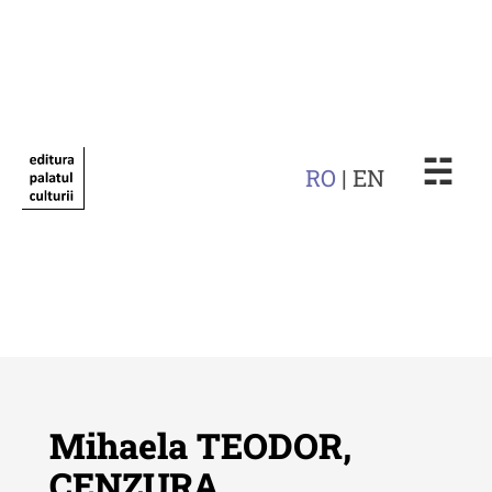
☵
RO
| EN
Mihaela TEODOR,
CENZURA