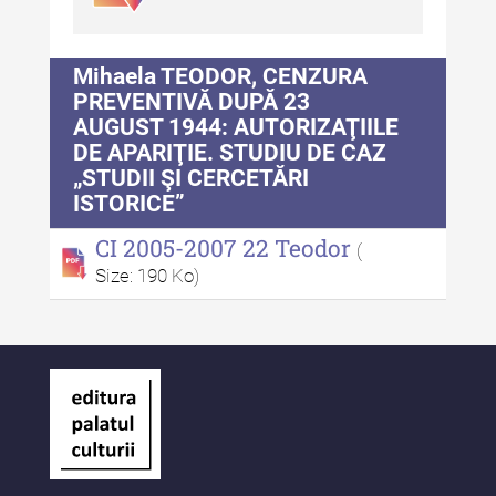
Indexul Complet
Alte publicatii, cataloage, volume de
Mihaela TEODOR, CENZURA
autor
PREVENTIVĂ DUPĂ 23
AUGUST 1944: AUTORIZAŢIILE
Indexul Complet
DE APARIŢIE. STUDIU DE CAZ
„STUDII ŞI CERCETĂRI
Informații Utile
ISTORICE”
CI 2005-2007 22 Teodor
Despre Editură
(
Size: 190 Ko)
Contact
Indexul Publicațiilor