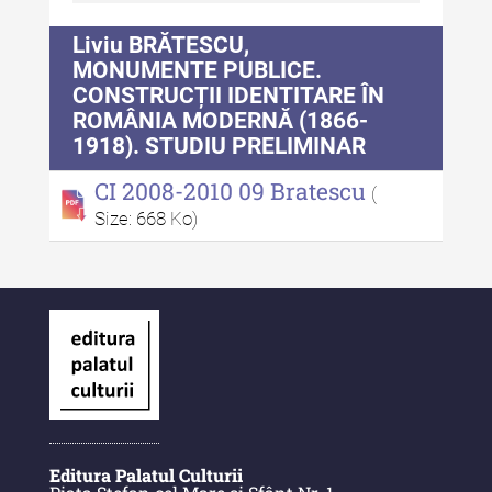
Indexul Complet
Liviu BRĂTESCU,
MONUMENTE PUBLICE.
Anuarul Muzeului Etnografic al
CONSTRUCȚII IDENTITARE ÎN
Moldovei
ROMÂNIA MODERNĂ (1866-
1918). STUDIU PRELIMINAR
Anuarul Muzeului Etnografic al
Moldovei - XXII / 2022
CI 2008-2010 09 Bratescu
(
Size: 668 Ko)
Anuarul Muzeului Etnografic al
Moldovei - XXI / 2021
Anuarul Muzeului Etnografic al
Moldovei - XX / 2020
Indexul Complet
Buletinul Muzeului Științei și
Tehnicii ”Ștefan Procopiu”
Editura Palatul Culturii