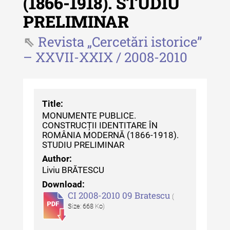
(1866-1918). STUDIU
Revista "Cercetări istorice" - XLII -
PRELIMINAR
2023
Revista „Cercetări istorice”
Indexul Complet
– XXVII-XXIX / 2008-2010
Buletinul ”Ioan Neculce” al Muzeului
de Istorie a Moldovei
Title:
Buletinul ”Ioan Neculce” al
MONUMENTE PUBLICE.
Muzeului de Istorie a Moldovei -
CONSTRUCȚII IDENTITARE ÎN
XXIV / 2018
ROMÂNIA MODERNĂ (1866-1918).
STUDIU PRELIMINAR
Buletinul ”Ioan Neculce” al
Author:
Muzeului de Istorie a Moldovei -
Liviu BRĂTESCU
XXIII / 2017
Download:
CI 2008-2010 09 Bratescu
Buletinul ”Ioan Neculce” al
(
Size: 668 Ko)
Muzeului de Istorie a Moldovei -
XXII / 2016