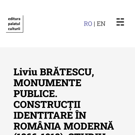
☵
RO
| EN
Liviu BRĂTESCU,
MONUMENTE
PUBLICE.
Revista "Cercetări istorice"
CONSTRUCȚII
Revista "Cercetări istorice" - XLIV
IDENTITARE ÎN
- 2025
ROMÂNIA MODERNĂ
Revista "Cercetări istorice" - XLIII
- 2024