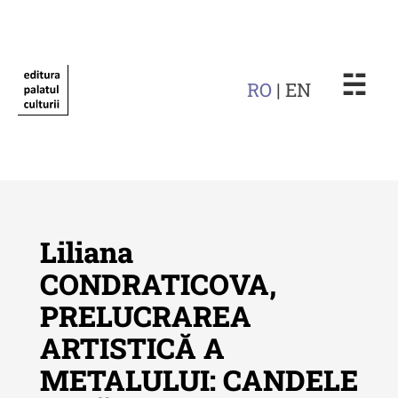
☵
RO
| EN
Liliana
CONDRATICOVA,
PRELUCRAREA
Revista "Cercetări istorice"
ARTISTICĂ A
Revista "Cercetări istorice" - XLIV
METALULUI: CANDELE
- 2025