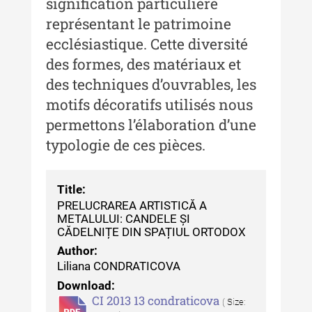
signification particulière
Muzeului de Istorie a Moldovei -
XXII / 2016
représentant le patrimoine
ecclésiastique. Cette diversité
Indexul Complet
des formes, des matériaux et
des techniques d’ouvrables, les
Anuarul Muzeului Etnografic al
Moldovei
motifs décoratifs utilisés nous
permettons l’élaboration d’une
Anuarul Muzeului Etnografic al
typologie de ces pièces.
Moldovei - XXII / 2022
Anuarul Muzeului Etnografic al
Moldovei - XXI / 2021
Title:
PRELUCRAREA ARTISTICĂ A
Anuarul Muzeului Etnografic al
METALULUI: CANDELE ȘI
Moldovei - XX / 2020
CĂDELNIȚE DIN SPAȚIUL ORTODOX
Author:
Indexul Complet
Liliana CONDRATICOVA
Download:
Buletinul Muzeului Științei și
CI 2013 13 condraticova
( Size: