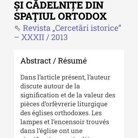
ȘI CĂDELNIȚE DIN
Revista "Cercetări istorice" - XLIII
- 2024
SPAȚIUL ORTODOX
Revista "Cercetări istorice" - XLII -
Revista „Cercetări istorice”
2023
– XXXII / 2013
Indexul Complet
Abstract / Résumé
Buletinul ”Ioan Neculce” al Muzeului
de Istorie a Moldovei
Dans l’article présent, l’auteur
Buletinul ”Ioan Neculce” al
discute autour de la
Muzeului de Istorie a Moldovei -
signification et de la valeur des
XXIV / 2018
pièces d’orfèvrerie liturgique
Buletinul ”Ioan Neculce” al
des églises orthodoxes. Les
Muzeului de Istorie a Moldovei -
XXIII / 2017
lampes et l’encensoir trouvés
dans l’église ont une
Buletinul ”Ioan Neculce” al