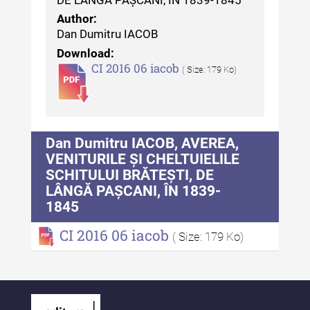
DE LÂNGĂ PAȘCANI, ÎN 1839-1845
MediCult - Revista de mediere
Author:
culturală IV (2025)
Dan Dumitru IACOB
MediCult - Revista de mediere
Download:
CI 2016 06 iacob
culturală III (2024)
( Size: 179 Ko)
MediCult - Revista de mediere
culturală II (2023)
Indexul Complet
Dan Dumitru IACOB, AVEREA,
VENITURILE ȘI CHELTUIELILE
SCHITULUI BRĂTEȘTI, DE
Acta Pangratia
LÂNGĂ PAȘCANI, ÎN 1839-
1845
Acta Pangratia I (2023)
CI 2016 06 iacob
Acta Pangratia II (2024)
( Size: 179 Ko)
Acta Pangratia III (2025)
Indexul Complet