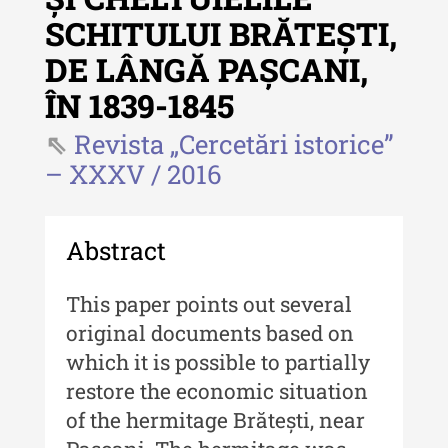
Revista "Cercetări istorice"
SCHITULUI BRĂTEȘTI,
Revista "Cercetări istorice" - XLIV
DE LÂNGĂ PAȘCANI,
- 2025
ÎN 1839-1845
Revista "Cercetări istorice" - XLIII
- 2024
Revista „Cercetări istorice”
Revista "Cercetări istorice" - XLII -
– XXXV / 2016
2023
Indexul Complet
Abstract
Buletinul ”Ioan Neculce” al Muzeului
This paper points out several
de Istorie a Moldovei
original documents based on
Buletinul ”Ioan Neculce” al
which it is possible to partially
Muzeului de Istorie a Moldovei -
restore the economic situation
XXIV / 2018
of the hermitage Brătești, near
Buletinul ”Ioan Neculce” al