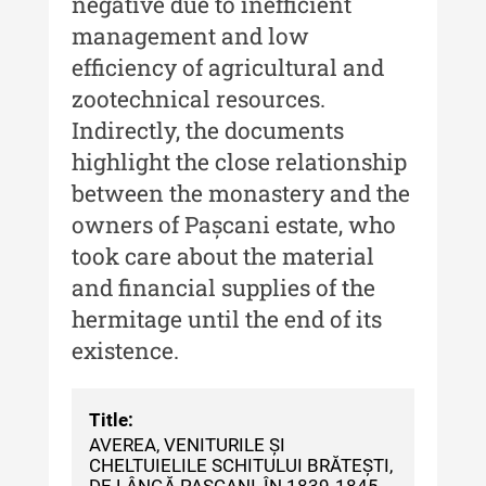
negative due to inefficient
Buletinul Centrului de Cercetare și
Conservare-Restaurare a
management and low
Patrimoniului
efficiency of agricultural and
Buletinul Centrului de Cercetare
zootechnical resources.
și Conservare-Restaurare a
Indirectly, the documents
Patrimoniului - 2021
highlight the close relationship
Buletinul Centrului de Cercetare
between the monastery and the
și Conservare-Restaurare a
owners of Pașcani estate, who
Patrimoniului - 2020
took care about the material
Buletinul Centrului de Cercetare
and financial supplies of the
și Conservare-Restaurare a
hermitage until the end of its
Patrimoniului - 2019
existence.
Indexul Complet
Title:
MediCult - Revista de mediere
AVEREA, VENITURILE ȘI
culturală
CHELTUIELILE SCHITULUI BRĂTEȘTI,