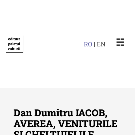
☵
RO
| EN
Dan Dumitru IACOB,
AVEREA, VENITURILE
ȘI CHELTUIELILE