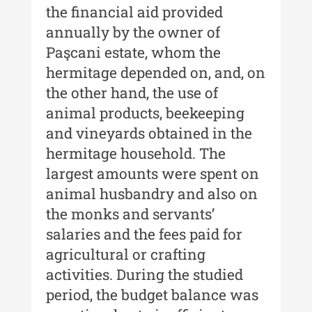
the financial aid provided
Indexul Complet
annually by the owner of
Paşcani estate, whom the
Buletinul Muzeului Științei și
Tehnicii ”Ștefan Procopiu”
hermitage depended on, and, on
the other hand, the use of
Buletinul Muzeului Științei și
animal products, beekeeping
Tehnicii ”Ștefan Procopiu” - An
XV / Nr. 15 / 2021
and vineyards obtained in the
hermitage household. The
Buletinul Muzeului Științei și
Tehnicii ”Ștefan Procopiu” - An
largest amounts were spent on
XIV / Nr. 14 / 2020
animal husbandry and also on
the monks and servants’
Buletinul Muzeului Științei și
Tehnicii ”Ștefan Procopiu” - An
salaries and the fees paid for
XII / Nr. 13 / 2019
agricultural or crafting
Indexul Complet
activities. During the studied
period, the budget balance was