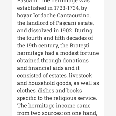
Paşcani. The hermitage was
Muzeului de Istorie a Moldovei -
established in 1733-1734, by
XXIII / 2017
boyar Iordache Cantacuzino,
Buletinul ”Ioan Neculce” al
the landlord of Paşcani estate,
Muzeului de Istorie a Moldovei -
and dissolved in 1902. During
XXII / 2016
the fourth and fifth decades of
Indexul Complet
the 19th century, the Bratești
hermitage had a modest fortune
Anuarul Muzeului Etnografic al
obtained through donations
Moldovei
and financial aids and it
Anuarul Muzeului Etnografic al
consisted of estates, livestock
Moldovei - XXII / 2022
and household goods, as well as
Anuarul Muzeului Etnografic al
clothes, dishes and books
Moldovei - XXI / 2021
specific to the religious service.
Anuarul Muzeului Etnografic al
The hermitage income came
Moldovei - XX / 2020
from two sources: on one hand,