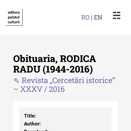
☵
RO
| EN
Obituaria, RODICA
RADU (1944-2016)
Revista „Cercetări istorice”
Revista "Cercetări istorice"
– XXXV / 2016
Revista "Cercetări istorice" - XLIV
- 2025
Revista "Cercetări istorice" - XLIII
Title:
- 2024
Author:
Revista "Cercetări istorice" - XLII -