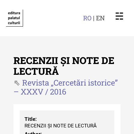
☵
RO
| EN
RECENZII ȘI NOTE DE
LECTURĂ
Revista „Cercetări istorice”
Revista "Cercetări istorice"
– XXXV / 2016
Revista "Cercetări istorice" - XLIV
- 2025
Revista "Cercetări istorice" - XLIII
Title:
- 2024
RECENZII ȘI NOTE DE LECTURĂ
Revista "Cercetări istorice" - XLII -