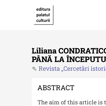
Liliana CONDRATIC
PÂNĂ LA ÎNCEPUTU
Revista „Cercetări istor
Revista "Cercetări istorice"
Revista "Cercetări istorice"
XLIV - 2025
ABSTRACT
Revista "Cercetări istorice"
The aim of this article is 
XLIII - 2024