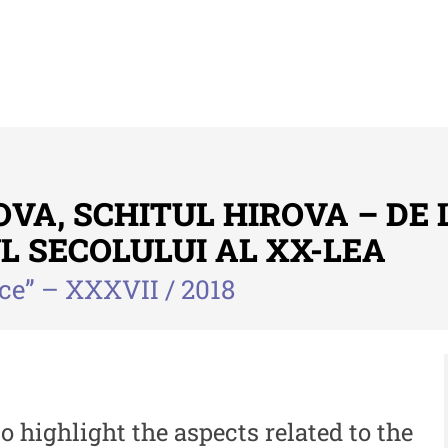
OVA, SCHITUL HIROVA – DE
L SECOLULUI AL XX-LEA
ice” – XXXVII / 2018
Buletinul ”Ioan Neculce” al Muzeului
Anu
de Istorie a Moldovei
Mol
 -
Buletinul ”Ioan Neculce” al
An
Muzeului de Istorie a
al
 -
Moldovei - XXIV / 2018
to highlight the aspects related to the
An