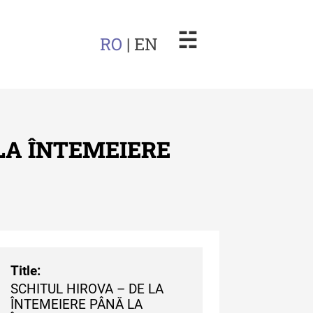
☵
RO
| EN
 LA ÎNTEMEIERE
arul Muzeului Etnografic al
dovei
uarul Muzeului Etnografic
 Moldovei - XXII / 2022
Title:
SCHITUL HIROVA – DE LA
uarul Muzeului Etnografic
ÎNTEMEIERE PÂNĂ LA