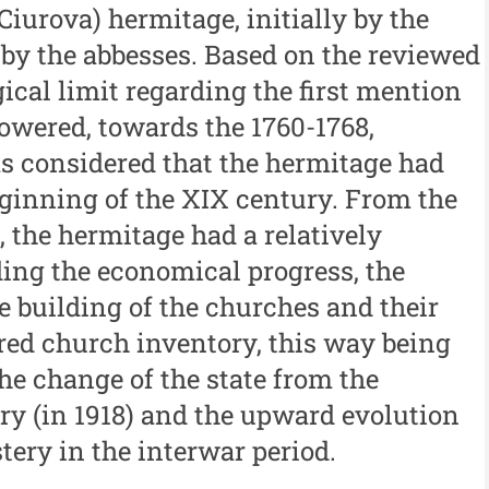
Buletinul ”Ioan Neculce” al
al
Ciurova) hermitage, initially by the
 -
Muzeului de Istorie a
y the abbesses. Based on the reviewed
An
Moldovei - XXIII / 2017
cal limit regarding the first mention
al
Buletinul ”Ioan Neculce” al
owered, towards the 1760-1768,
In
Muzeului de Istorie a
as considered that the hermitage had
Moldovei - XXII / 2016
eginning of the XIX century. From the
, the hermitage had a relatively
Indexul Complet
ding the economical progress, the
building of the churches and their
Buletinul Centrului de Cercetare și
Med
Conservare-Restaurare a
cul
red church inventory, this way being
Patrimoniului
the change of the state from the
i
Me
Buletinul Centrului de
iu”
me
ry (in 1918) and the upward evolution
Cercetare și Conservare-
ery in the interwar period.
Me
Restaurare a Patrimoniului -