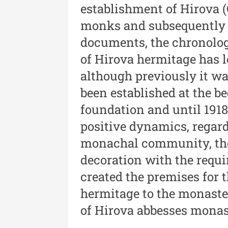
establishment of Hirova (
Revista "Cercetări istorice"
monks and subsequently b
XLII - 2023
documents, the chronologi
Indexul Complet
of Hirova hermitage has l
although previously it w
been established at the b
foundation and until 1918
positive dynamics, regar
monachal community, the 
Buletinul Muzeului Științei și
Tehnicii ”Ștefan Procopiu”
decoration with the requi
created the premises for 
Buletinul Muzeului Științe
și Tehnicii ”Ștefan Procop
hermitage to the monaste
- An XV / Nr. 15 / 2021
of Hirova abbesses monast