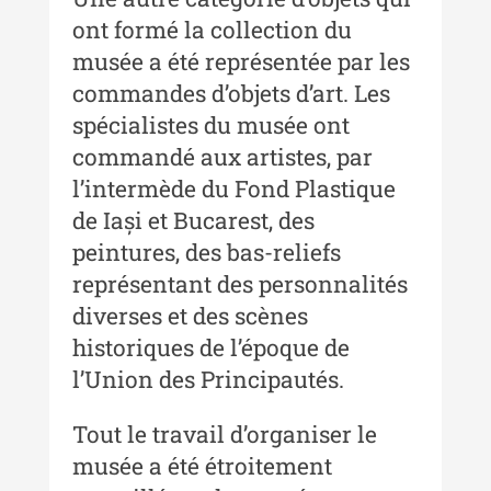
Acta Pangratia II (2024)
ont formé la collection du
Acta Pangratia III (2025)
musée a été représentée par les
commandes d’objets d’art. Les
Indexul Complet
spécialistes du musée ont
commandé aux artistes, par
Alte publicatii, cataloage, volume de
autor
l’intermède du Fond Plastique
de Iași et Bucarest, des
Indexul Complet
peintures, des bas-reliefs
représentant des personnalités
Informații Utile
diverses et des scènes
Despre Editură
historiques de l’époque de
l’Union des Principautés.
Contact
Indexul Publicațiilor
Tout le travail d’organiser le
musée a été étroitement