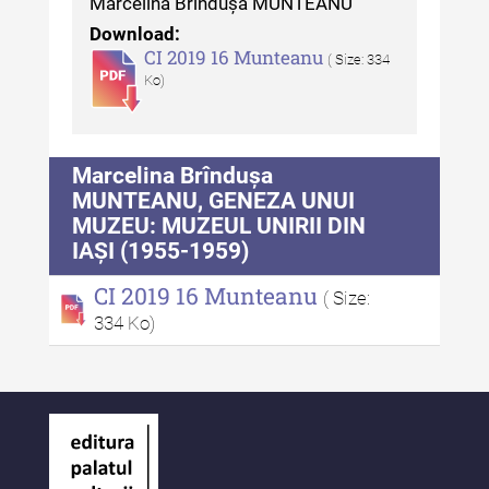
Marcelina Brîndușa MUNTEANU
Download:
CI 2019 16 Munteanu
( Size: 334
Ko)
Marcelina Brîndușa
MUNTEANU, GENEZA UNUI
MUZEU: MUZEUL UNIRII DIN
IAȘI (1955-1959)
CI 2019 16 Munteanu
( Size:
334 Ko)