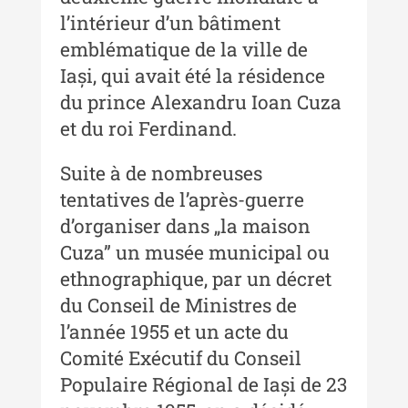
Buletinul ”Ioan Neculce” al
l’intérieur d’un bâtiment
Muzeului de Istorie a Moldovei -
emblématique de la ville de
XXIV / 2018
Iași, qui avait été la résidence
Buletinul ”Ioan Neculce” al
du prince Alexandru Ioan Cuza
Muzeului de Istorie a Moldovei -
et du roi Ferdinand.
XXIII / 2017
Suite à de nombreuses
Buletinul ”Ioan Neculce” al
Muzeului de Istorie a Moldovei -
tentatives de l’après-guerre
XXII / 2016
d’organiser dans „la maison
Indexul Complet
Cuza” un musée municipal ou
ethnographique, par un décret
Anuarul Muzeului Etnografic al
du Conseil de Ministres de
Moldovei
l’année 1955 et un acte du
Comité Exécutif du Conseil
Anuarul Muzeului Etnografic al
Moldovei - XXII / 2022
Populaire Régional de Iași de 23