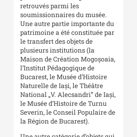
Indexul Complet
retrouvés parmi les
soumissionnaires du musée.
MediCult - Revista de mediere
Une autre partie importante du
culturală
patrimoine a été constituée par
le transfert des objets de
MediCult - Revista de mediere
culturală IV (2025)
plusieurs institutions (la
Maison de Création Mogoșoaia,
MediCult - Revista de mediere
culturală III (2024)
l’Institut Pédagogique de
Bucarest, le Musée d’Histoire
MediCult - Revista de mediere
Naturelle de Iași, le Théâtre
culturală II (2023)
National „V. Alecsandri” de Iași,
Indexul Complet
le Musée d’Histoire de Turnu
Severin, le Conseil Populaire de
Acta Pangratia
la Région de Bucarest).
Acta Pangratia I (2023)
Une autre catégorie d’objets qui