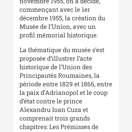
novembre 1955, on a décidé,
Anuarul Muzeului Etnografic al
commençant avec le 1er
Moldovei - XXI / 2021
décembre 1955, la création du
Anuarul Muzeului Etnografic al
Musée de l’Union, avec un
Moldovei - XX / 2020
profil mémorial historique.
Indexul Complet
La thématique du musée s’est
Buletinul Muzeului Științei și
proposée d’illustrer l’acte
Tehnicii ”Ștefan Procopiu”
historique de l’Union des
Principautés Roumaines, la
Buletinul Muzeului Științei și
Tehnicii ”Ștefan Procopiu” - An
période entre 1829 et 1866, entre
XV / Nr. 15 / 2021
la paix d’Adrianopol et le coup
Buletinul Muzeului Științei și
d’état contre le prince
Tehnicii ”Ștefan Procopiu” - An
Alexandru Ioan Cuza et
XIV / Nr. 14 / 2020
comprenait trois grands
Buletinul Muzeului Științei și
chapitres: Les Prémisses de