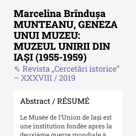
Marcelina Brîndușa
MUNTEANU, GENEZA
UNUI MUZEU:
Revista "Cercetări istorice"
MUZEUL UNIRII DIN
Revista "Cercetări istorice" - XLIV
IAȘI (1955-1959)
- 2025
Revista „Cercetări istorice”
Revista "Cercetări istorice" - XLIII
- 2024
– XXXVIII / 2019
Revista "Cercetări istorice" - XLII -
2023
Abstract / RÉSUMÉ
Indexul Complet
Le Musée de l’Union de Iași est
Buletinul ”Ioan Neculce” al Muzeului
une institution fondée après la
de Istorie a Moldovei
deuxième guerre mondiale à