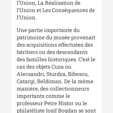
Tehnicii ”Ștefan Procopiu” - An
l’Union, La Réalisation de
XII / Nr. 13 / 2019
l’Union et Les Conséquences de
Indexul Complet
l’Union.
Une partie importante du
Buletinul Centrului de Cercetare și
Conservare-Restaurare a
patrimoine du musée provenait
Patrimoniului
des acquisitions effectuées des
héritiers ou des descendants
Buletinul Centrului de Cercetare
și Conservare-Restaurare a
des familles historiques. C’est le
Patrimoniului - 2021
cas des objets Cuza ou
Buletinul Centrului de Cercetare
Alecsandri, Sturdza, Bibescu,
și Conservare-Restaurare a
Catargi, Beldiman. De la même
Patrimoniului - 2020
manière, des collectionneurs
Buletinul Centrului de Cercetare
importants comme le
și Conservare-Restaurare a
professeur Petre Nistor ou le
Patrimoniului - 2019
philatéliste Iosif Bogdan se sont