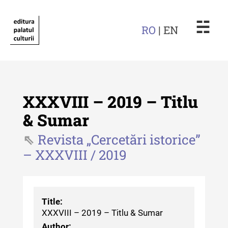
☵
RO
| EN
XXXVIII – 2019 – Titlu
& Sumar
Revista „Cercetări istorice”
Revista "Cercetări istorice"
– XXXVIII / 2019
Revista "Cercetări istorice" - XLIV
- 2025
Revista "Cercetări istorice" - XLIII
Title:
- 2024
XXXVIII – 2019 – Titlu & Sumar
Revista "Cercetări istorice" - XLII -
Author: