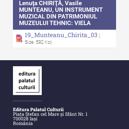
Lenuţa CHIRIŢĂ, Vasile
Indexul Complet
MUNTEANU, UN INSTRUMENT
MUZICAL DIN PATRIMONIUL
Anuarul Muzeului Etnografic al
MUZEULUI TEHNIC: VIELA
Moldovei
19_Munteanu_Chirita_03
(
Anuarul Muzeului Etnografic al
Size: 592 Ko)
Moldovei - XXII / 2022
Anuarul Muzeului Etnografic al
Moldovei - XXI / 2021
Anuarul Muzeului Etnografic al
Moldovei - XX / 2020
Indexul Complet
Editura Palatul Culturii
Buletinul Muzeului Științei și
Piața Ștefan cel Mare și Sfânt Nr. 1
Tehnicii ”Ștefan Procopiu”
700028 Iași
România
Buletinul Muzeului Științei și