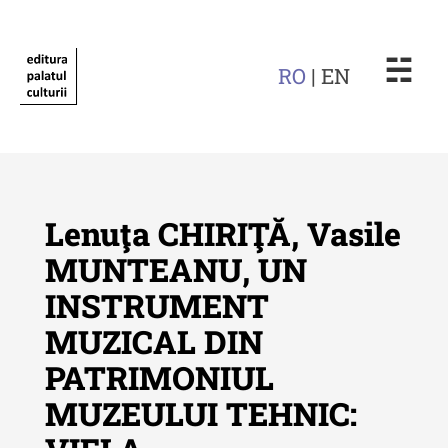
☵
RO
| EN
Lenuţa CHIRIŢĂ, Vasile
MUNTEANU, UN
INSTRUMENT
Revista "Cercetări istorice"
MUZICAL DIN
Revista "Cercetări istorice" - XLIV
PATRIMONIUL
- 2025
MUZEULUI TEHNIC:
Revista "Cercetări istorice" - XLIII
- 2024