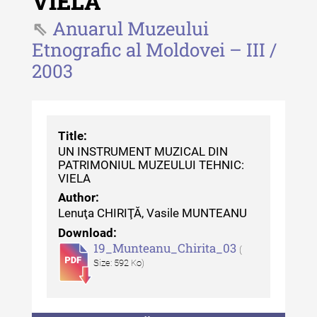
VIELA
Revista "Cercetări istorice" - XLII -
Anuarul Muzeului
2023
Etnografic al Moldovei – III /
Indexul Complet
2003
Buletinul ”Ioan Neculce” al Muzeului
de Istorie a Moldovei
Title:
Buletinul ”Ioan Neculce” al
UN INSTRUMENT MUZICAL DIN
Muzeului de Istorie a Moldovei -
PATRIMONIUL MUZEULUI TEHNIC:
VIELA
XXIV / 2018
Author:
Buletinul ”Ioan Neculce” al
Lenuţa CHIRIŢĂ, Vasile MUNTEANU
Muzeului de Istorie a Moldovei -
Download:
XXIII / 2017
19_Munteanu_Chirita_03
(
Size: 592 Ko)
Buletinul ”Ioan Neculce” al
Muzeului de Istorie a Moldovei -
XXII / 2016