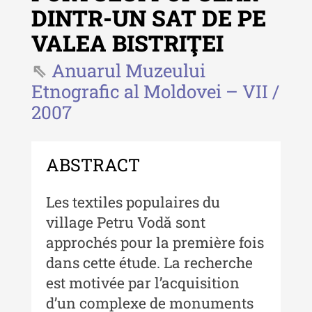
Revista "Cercetări istorice" - XLIV
DINTR-UN SAT DE PE
- 2025
VALEA BISTRIŢEI
Revista "Cercetări istorice" - XLIII
- 2024
Anuarul Muzeului
Revista "Cercetări istorice" - XLII -
Etnografic al Moldovei – VII /
2023
2007
Indexul Complet
ABSTRACT
Buletinul ”Ioan Neculce” al Muzeului
de Istorie a Moldovei
Les textiles populaires du
Buletinul ”Ioan Neculce” al
village Petru Vodă sont
Muzeului de Istorie a Moldovei -
approchés pour la première fois
XXIV / 2018
dans cette étude. La recherche
Buletinul ”Ioan Neculce” al
est motivée par l’acquisition
Muzeului de Istorie a Moldovei -
d’un complexe de monuments
XXIII / 2017