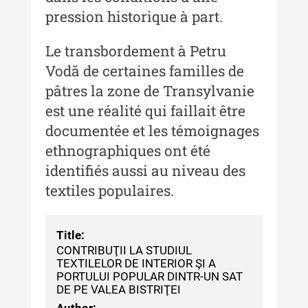
pression historique à part.
Buletinul Muzeului Științei și
Tehnicii ”Ștefan Procopiu”
Le transbordement à Petru
Buletinul Muzeului Științei și
Vodă de certaines familles de
Tehnicii ”Ștefan Procopiu” - An
pâtres la zone de Transylvanie
XV / Nr. 15 / 2021
est une réalité qui faillait être
Buletinul Muzeului Științei și
documentée et les témoignages
Tehnicii ”Ștefan Procopiu” - An
ethnographiques ont été
XIV / Nr. 14 / 2020
identifiés aussi au niveau des
Buletinul Muzeului Științei și
textiles populaires.
Tehnicii ”Ștefan Procopiu” - An
XII / Nr. 13 / 2019
Title:
Indexul Complet
CONTRIBUŢII LA STUDIUL
TEXTILELOR DE INTERIOR ŞI A
PORTULUI POPULAR DINTR-UN SAT
Buletinul Centrului de Cercetare și
DE PE VALEA BISTRIŢEI
Conservare-Restaurare a