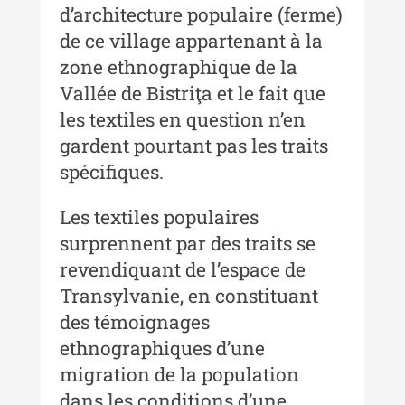
d’architecture populaire (ferme)
Buletinul ”Ioan Neculce” al
de ce village appartenant à la
Muzeului de Istorie a Moldovei -
zone ethnographique de la
XXII / 2016
Vallée de Bistriţa et le fait que
Indexul Complet
les textiles en question n’en
gardent pourtant pas les traits
Anuarul Muzeului Etnografic al
spécifiques.
Moldovei
Anuarul Muzeului Etnografic al
Les textiles populaires
Moldovei - XXII / 2022
surprennent par des traits se
revendiquant de l’espace de
Anuarul Muzeului Etnografic al
Moldovei - XXI / 2021
Transylvanie, en constituant
des témoignages
Anuarul Muzeului Etnografic al
Moldovei - XX / 2020
ethnographiques d’une
migration de la population
Indexul Complet
dans les conditions d’une