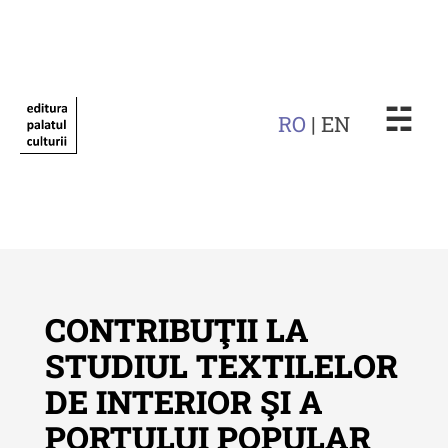
☵
RO
| EN
CONTRIBUŢII LA
STUDIUL TEXTILELOR
DE INTERIOR ŞI A
Revista "Cercetări istorice"
PORTULUI POPULAR