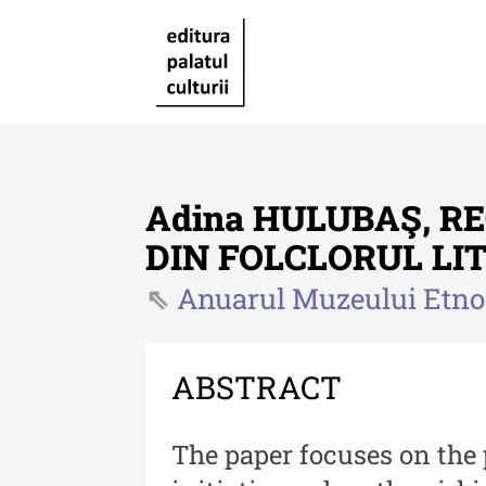
Adina HULUBAŞ, RE
DIN FOLCLORUL L
Anuarul Muzeului Etnog
Revista "Cercetări istorice"
Revista "Cercetări istorice"
XLIV - 2025
ABSTRACT
Revista "Cercetări istorice"
The paper focuses on the 
XLIII - 2024