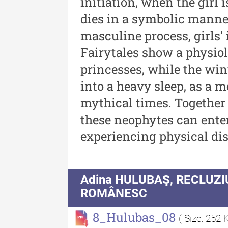
initiation, when the girl 
Revista "Cercetări istorice"
dies in a symbolic manne
XLII - 2023
masculine process, girls’ 
Indexul Complet
Fairytales show a physiol
princesses, while the win
into a heavy sleep, as a m
mythical times. Together w
these neophytes can enter
experiencing physical dis
Buletinul Muzeului Științei și
Tehnicii ”Ștefan Procopiu”
Buletinul Muzeului Științe
Adina HULUBAŞ, RECLUZI
și Tehnicii ”Ștefan Procop
ROMÂNESC
- An XV / Nr. 15 / 2021
8_Hulubas_08
( Size: 252 
Buletinul Muzeului Științe