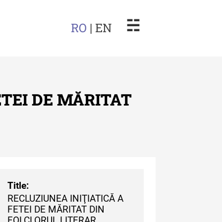
☵
RO
| EN
ETEI DE MĂRITAT
arul Muzeului Etnografic al
dovei
uarul Muzeului Etnografic
 Moldovei - XXII / 2022
Title:
RECLUZIUNEA INIŢIATICĂ A
uarul Muzeului Etnografic
FETEI DE MĂRITAT DIN
 Moldovei - XXI / 2021
FOLCLORUL LITERAR