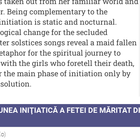
is taken out from her familiar world and
 -
Muzeului de Istorie a
r. Being complementary to the
An
Moldovei - XXIII / 2017
initiation is static and nocturnal.
al
Buletinul ”Ioan Neculce” al
ogical change for the secluded
In
Muzeului de Istorie a
ter solstices songs reveal a maid fallen
Moldovei - XXII / 2016
etaphor for the spiritual journey to
ith the girls who foretell their death,
Indexul Complet
 the main phase of initiation only by
solution.
Buletinul Centrului de Cercetare și
Med
Conservare-Restaurare a
cul
Patrimoniului
i
Me
UNEA INIŢIATICĂ A FETEI DE MĂRITAT 
Buletinul Centrului de
iu”
me
Cercetare și Conservare-
Me
Restaurare a Patrimoniului -
Ko)
i
me
2021