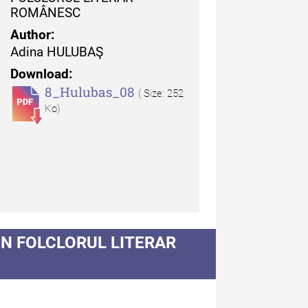
ROMÂNESC
uarul Muzeului Etnografic
Author:
 Moldovei - XX / 2020
Adina HULUBAŞ
Download:
dexul Complet
8_Hulubas_08
( Size: 252
Ko)
iCult - Revista de mediere
turală
diCult - Revista de
DIN FOLCLORUL LITERAR
diere culturală IV (2025)
diCult - Revista de
diere culturală III (2024)