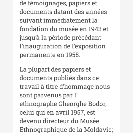
Anuarul Muzeului Etnografic al
de témoignages, papiers et
Moldovei - XXII / 2022
documents datant des années
Anuarul Muzeului Etnografic al
suivant immédiatement la
Moldovei - XXI / 2021
fondation du musée en 1943 et
jusqu’à la période précédant
Anuarul Muzeului Etnografic al
Moldovei - XX / 2020
l’inauguration de l’exposition
permanente en 1958.
Indexul Complet
La plupart des papiers et
Buletinul Muzeului Științei și
documents publiés dans ce
Tehnicii ”Ștefan Procopiu”
travail à titre d’hommage nous
Buletinul Muzeului Științei și
sont parvenus par l’
Tehnicii ”Ștefan Procopiu” - An
ethnographe Gheorghe Bodor,
XV / Nr. 15 / 2021
celui qui en avril 1957, est
Buletinul Muzeului Științei și
devenu directeur du Musée
Tehnicii ”Ștefan Procopiu” - An
Ethnographique de la Moldavie;
XIV / Nr. 14 / 2020