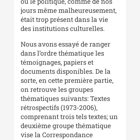
où le politique, comme de nos
și Conservare-Restaurare a
Patrimoniului - 2019
jours même malheureusement,
était trop présent dans la vie
Indexul Complet
des institutions culturelles.
MediCult - Revista de mediere
Nous avons essayé de ranger
culturală
dans l’ordre thématique les
MediCult - Revista de mediere
témoignages, papiers et
culturală IV (2025)
documents disponibles. De la
MediCult - Revista de mediere
sorte, en cette première partie,
culturală III (2024)
on retrouve les groupes
MediCult - Revista de mediere
thématiques suivants: Textes
culturală II (2023)
rétrospectifs (1973-2006),
comprenant trois tels textes; un
Indexul Complet
deuxième groupe thématique
vise la Correspondance
Acta Pangratia