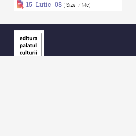
15_Lutic_08
( Size: 7 Mo)
Editura Palatul Culturii
Piața Ștefan cel Mare și Sfânt Nr. 1
700028 Iași
România
E-Mail: contact@palatulculturii.ro
Telefon: +40.232.275.979
© Copyright 2022-2025 Editura Palatul Culturii.
Acasă
Despre Editură