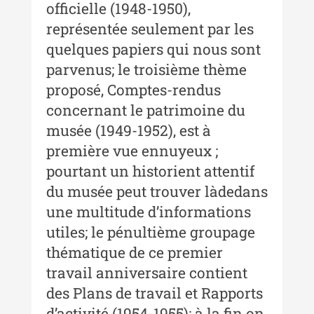
officielle (1948-1950),
Acta Pangratia I (2023)
représentée seulement par les
Acta Pangratia II (2024)
quelques papiers qui nous sont
parvenus; le troisième thème
Acta Pangratia III (2025)
proposé, Comptes-rendus
Indexul Complet
concernant le patrimoine du
musée (1949-1952), est à
Alte publicatii, cataloage, volume de
première vue ennuyeux ;
autor
pourtant un historient attentif
Indexul Complet
du musée peut trouver làdedans
une multitude d’informations
Informații Utile
utiles; le pénultième groupage
thématique de ce premier
Despre Editură
travail anniversaire contient
Contact
des Plans de travail et Rapports
Indexul Publicațiilor
d’activité (1954-1955); à la fin on