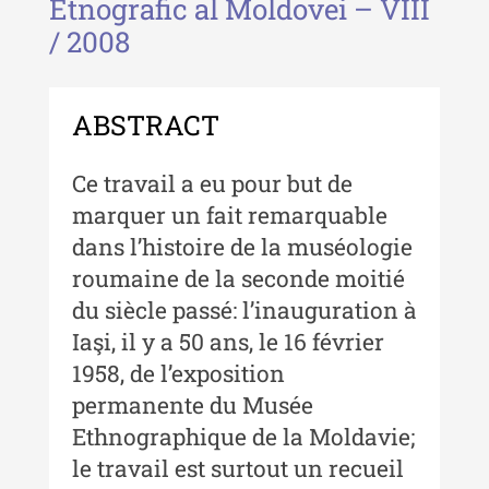
Etnografic al Moldovei – VIII
Buletinul ”Ioan Neculce” al Muzeului
/ 2008
de Istorie a Moldovei
Buletinul ”Ioan Neculce” al
Muzeului de Istorie a Moldovei -
ABSTRACT
XXIV / 2018
Buletinul ”Ioan Neculce” al
Ce travail a eu pour but de
Muzeului de Istorie a Moldovei -
marquer un fait remarquable
XXIII / 2017
dans l’histoire de la muséologie
Buletinul ”Ioan Neculce” al
roumaine de la seconde moitié
Muzeului de Istorie a Moldovei -
du siècle passé: l’inauguration à
XXII / 2016
Iaşi, il y a 50 ans, le 16 février
Indexul Complet
1958, de l’exposition
permanente du Musée
Anuarul Muzeului Etnografic al
Ethnographique de la Moldavie;
Moldovei
le travail est surtout un recueil