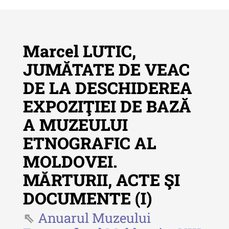
Marcel LUTIC,
JUMĂTATE DE VEAC
DE LA DESCHIDEREA
Revista "Cercetări istorice"
EXPOZIŢIEI DE BAZĂ
Revista "Cercetări istorice" - XLIV
A MUZEULUI
- 2025
ETNOGRAFIC AL
Revista "Cercetări istorice" - XLIII
- 2024
MOLDOVEI.
Revista "Cercetări istorice" - XLII -
MĂRTURII, ACTE ŞI
2023
DOCUMENTE (I)
Indexul Complet
Anuarul Muzeului