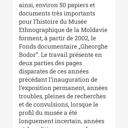
ainsi, environ 50 papiers et
Buletinul Muzeului Științei și
documents très importants
Tehnicii ”Ștefan Procopiu” - An
pour l’histoire du Musée
XII / Nr. 13 / 2019
Ethnographique de la Moldavie
Indexul Complet
forment, à partir de 2002, le
Fonds documentaire „Gheorghe
Buletinul Centrului de Cercetare și
Bodor”. Le travail présente en
Conservare-Restaurare a
deux parties des pages
Patrimoniului
disparates de ces années
Buletinul Centrului de Cercetare
précédant l’inauguration de
și Conservare-Restaurare a
l’exposition permanent, années
Patrimoniului - 2021
troubles, pleines de recherches
Buletinul Centrului de Cercetare
et de convulsions, lorsque le
și Conservare-Restaurare a
Patrimoniului - 2020
profil du musée a été
longuement incertain, années
Buletinul Centrului de Cercetare