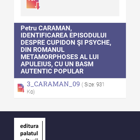
Patrimoniului
Buletinul Centrului de Cercetare
și Conservare-Restaurare a
Patrimoniului - 2021
Petru CARAMAN,
IDENTIFICAREA EPISODULUI
Buletinul Centrului de Cercetare
DESPRE CUPIDON ŞI PSYCHE,
și Conservare-Restaurare a
DIN ROMANUL
Patrimoniului - 2020
METAMORPHOSES AL LUI
APULEIUS, CU UN BASM
Buletinul Centrului de Cercetare
AUTENTIC POPULAR
și Conservare-Restaurare a
Patrimoniului - 2019
3_CARAMAN_09
( Size: 931
Indexul Complet
Ko)
MediCult - Revista de mediere
culturală
MediCult - Revista de mediere
culturală IV (2025)