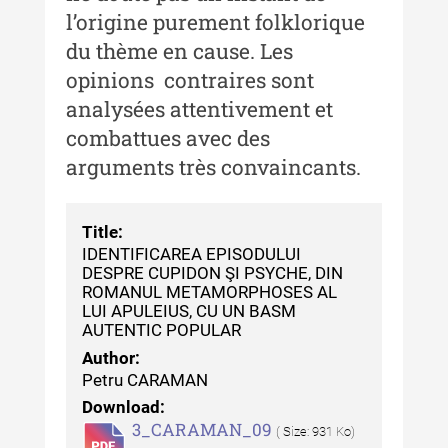
l’origine purement folklorique
Buletinul Muzeului Științei și
du thème en cause. Les
Tehnicii ”Ștefan Procopiu”
opinions contraires sont
Buletinul Muzeului Științei și
analysées attentivement et
Tehnicii ”Ștefan Procopiu” - An
combattues avec des
XV / Nr. 15 / 2021
arguments très convaincants.
Buletinul Muzeului Științei și
Tehnicii ”Ștefan Procopiu” - An
XIV / Nr. 14 / 2020
Title:
IDENTIFICAREA EPISODULUI
Buletinul Muzeului Științei și
DESPRE CUPIDON ŞI PSYCHE, DIN
Tehnicii ”Ștefan Procopiu” - An
ROMANUL METAMORPHOSES AL
XII / Nr. 13 / 2019
LUI APULEIUS, CU UN BASM
AUTENTIC POPULAR
Indexul Complet
Author:
Petru CARAMAN
Buletinul Centrului de Cercetare și
Download:
Conservare-Restaurare a
3_CARAMAN_09
( Size: 931 Ko)