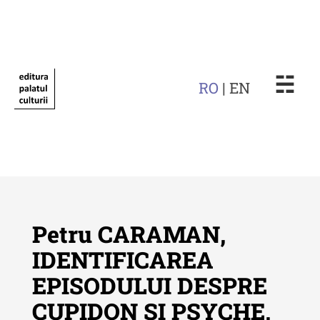
☵
RO
| EN
Petru CARAMAN,
IDENTIFICAREA
EPISODULUI DESPRE
Revista "Cercetări istorice"
CUPIDON ŞI PSYCHE,
Revista "Cercetări istorice" - XLIV