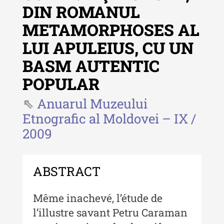
DIN ROMANUL
- 2025
METAMORPHOSES AL
Revista "Cercetări istorice" - XLIII
- 2024
LUI APULEIUS, CU UN
Revista "Cercetări istorice" - XLII -
BASM AUTENTIC
2023
POPULAR
Indexul Complet
Anuarul Muzeului
Etnografic al Moldovei – IX /
Buletinul ”Ioan Neculce” al Muzeului
2009
de Istorie a Moldovei
Buletinul ”Ioan Neculce” al
Muzeului de Istorie a Moldovei -
ABSTRACT
XXIV / 2018
Buletinul ”Ioan Neculce” al
Même inachevé, l’étude de
Muzeului de Istorie a Moldovei -
l’illustre savant Petru Caraman
XXIII / 2017