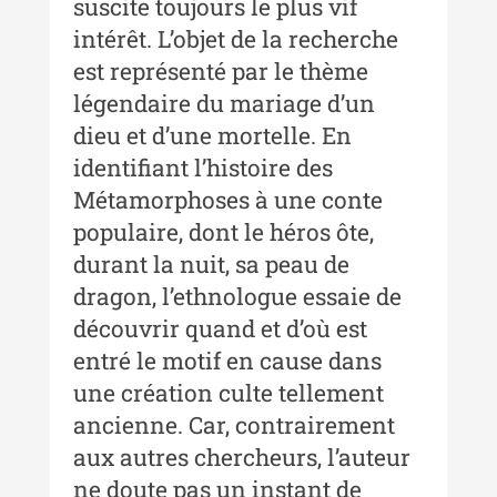
suscite toujours le plus vif
Buletinul ”Ioan Neculce” al
intérêt. L’objet de la recherche
Muzeului de Istorie a Moldovei -
est représenté par le thème
XXII / 2016
légendaire du mariage d’un
Indexul Complet
dieu et d’une mortelle. En
identifiant l’histoire des
Anuarul Muzeului Etnografic al
Métamorphoses à une conte
Moldovei
populaire, dont le héros ôte,
Anuarul Muzeului Etnografic al
durant la nuit, sa peau de
Moldovei - XXII / 2022
dragon, l’ethnologue essaie de
Anuarul Muzeului Etnografic al
découvrir quand et d’où est
Moldovei - XXI / 2021
entré le motif en cause dans
une création culte tellement
Anuarul Muzeului Etnografic al
Moldovei - XX / 2020
ancienne. Car, contrairement
aux autres chercheurs, l’auteur
Indexul Complet
ne doute pas un instant de