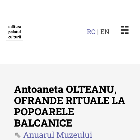
☵
RO
| EN
Antoaneta OLTEANU,
OFRANDE RITUALE LA
POPOARELE
Revista "Cercetări istorice"
BALCANICE
Revista "Cercetări istorice" - XLIV
- 2025
Anuarul Muzeului