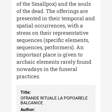
Muzeului de Istorie a Moldovei -
of the Smallpox) and the souls
XXII / 2016
of the dead. The offerings are
Indexul Complet
presented in their temporal and
spatial occurrences, with a
Anuarul Muzeului Etnografic al
stress on their representative
Moldovei
sequences (specific elements,
sequences, performers). An
Anuarul Muzeului Etnografic al
Moldovei - XXII / 2022
important place is given to
archaic elements rarely found
Anuarul Muzeului Etnografic al
Moldovei - XXI / 2021
nowadays in the funeral
practices.
Anuarul Muzeului Etnografic al
Moldovei - XX / 2020
Title:
Indexul Complet
OFRANDE RITUALE LA POPOARELE
BALCANICE
Buletinul Muzeului Științei și
Author: