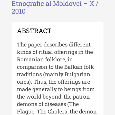
Etnografic al Moldovei – X /
Revista "Cercetări istorice" - XLIII
2010
- 2024
Revista "Cercetări istorice" - XLII -
2023
ABSTRACT
Indexul Complet
The paper describes different
Buletinul ”Ioan Neculce” al Muzeului
kinds of ritual offerings in the
de Istorie a Moldovei
Romanian folklore, in
comparison to the Balkan folk
Buletinul ”Ioan Neculce” al
Muzeului de Istorie a Moldovei -
traditions (mainly Bulgarian
XXIV / 2018
ones). Thus, the offerings are
made generally to beings from
Buletinul ”Ioan Neculce” al
Muzeului de Istorie a Moldovei -
the world beyond, the patron
XXIII / 2017
demons of diseases (The
Buletinul ”Ioan Neculce” al
Plague, The Cholera, the demon