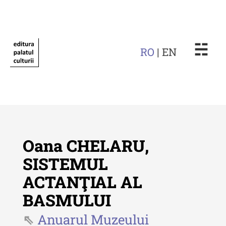
☵
RO
| EN
Oana CHELARU,
SISTEMUL
ACTANŢIAL AL
Revista "Cercetări istorice"
BASMULUI
Revista "Cercetări istorice" - XLIV
- 2025
Anuarul Muzeului