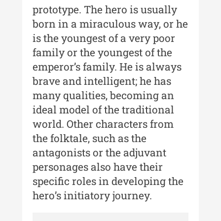
Muzeului de Istorie a Moldovei -
prototype. The hero is usually
XXII / 2016
born in a miraculous way, or he
Indexul Complet
is the youngest of a very poor
family or the youngest of the
Anuarul Muzeului Etnografic al
emperor’s family. He is always
Moldovei
brave and intelligent; he has
many qualities, becoming an
Anuarul Muzeului Etnografic al
Moldovei - XXII / 2022
ideal model of the traditional
world. Other characters from
Anuarul Muzeului Etnografic al
Moldovei - XXI / 2021
the folktale, such as the
antagonists or the adjuvant
Anuarul Muzeului Etnografic al
personages also have their
Moldovei - XX / 2020
specific roles in developing the
Indexul Complet
hero’s initiatory journey.
Buletinul Muzeului Științei și