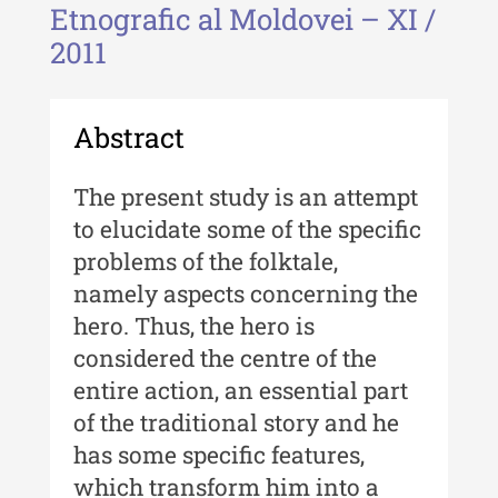
Etnografic al Moldovei – XI /
Revista "Cercetări istorice" - XLIII
2011
- 2024
Revista "Cercetări istorice" - XLII -
2023
Abstract
Indexul Complet
The present study is an attempt
Buletinul ”Ioan Neculce” al Muzeului
to elucidate some of the specific
de Istorie a Moldovei
problems of the folktale,
namely aspects concerning the
Buletinul ”Ioan Neculce” al
Muzeului de Istorie a Moldovei -
hero. Thus, the hero is
XXIV / 2018
considered the centre of the
entire action, an essential part
Buletinul ”Ioan Neculce” al
Muzeului de Istorie a Moldovei -
of the traditional story and he
XXIII / 2017
has some specific features,
Buletinul ”Ioan Neculce” al
which transform him into a