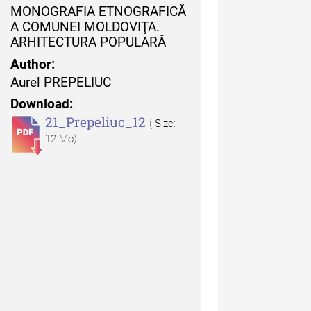
MONOGRAFIA ETNOGRAFICĂ
uarul Muzeului Etnografic
A COMUNEI MOLDOVIŢA.
 Moldovei - XXI / 2021
ARHITECTURA POPULARĂ
Author:
uarul Muzeului Etnografic
Aurel PREPELIUC
 Moldovei - XX / 2020
Download:
21_Prepeliuc_12
dexul Complet
( Size:
12 Mo)
iCult - Revista de mediere
turală
diCult - Revista de
diere culturală IV (2025)