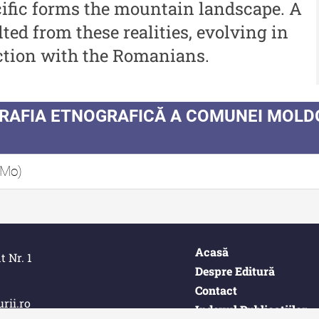
autor
ific forms the mountain landscape. A
De
lted from these realities, evolving in
Indexul Complet
Co
ction with the Romanians.
In
GRAFIA ETNOGRAFICĂ A COMUNEI MOLD
 Mo)
Acasă
t Nr. 1
Despre Editură
Contact
rii.ro
Indexul Publicațiilor