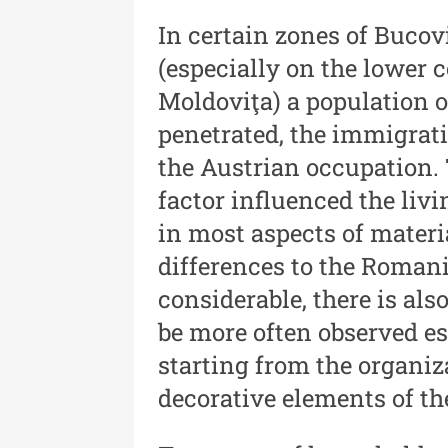
Revista "Cercetări istorice"
In certain zones of Bucov
XLIII - 2024
(especially on the lower 
Revista "Cercetări istorice"
Moldoviţa) a population o
XLII - 2023
penetrated, the immigrat
Indexul Complet
the Austrian occupation.
factor influenced the livi
in most aspects of materia
differences to the Roman
considerable, there is als
be more often observed esp
Buletinul Muzeului Științei și
Tehnicii ”Ștefan Procopiu”
starting from the organi
decorative elements of th
Buletinul Muzeului Științe
și Tehnicii ”Ștefan Procop