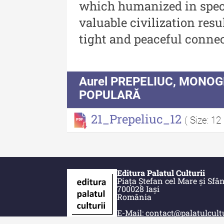
which humanized in spec
Acta Pangratia I (2023)
valuable civilization resu
Acta Pangratia II (2024)
tight and peaceful conne
Acta Pangratia III (2025)
Indexul Complet
Aurel PREPELIUC, MONO
POPULARĂ
21_Prepeliuc_12
( Size: 12
Editura Palatul Culturii
Piața Ștefan cel Mare și Sfân
700028 Iași
România
E-Mail: contact@palatulcultu
Telefon: +40.232.275.979