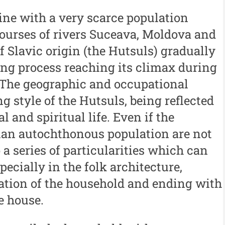
 -
Moldovei - XXIV / 2018
ine with a very scarce population
An
Buletinul ”Ioan Neculce” al
al
courses of rivers Suceava, Moldova and
 -
Muzeului de Istorie a
f Slavic origin (the Hutsuls) gradually
An
Moldovei - XXIII / 2017
ing process reaching its climax during
al
Buletinul ”Ioan Neculce” al
 The geographic and occupational
In
Muzeului de Istorie a
ng style of the Hutsuls, being reflected
Moldovei - XXII / 2016
l and spiritual life. Even if the
ian autochthonous population are not
Indexul Complet
o a series of particularities which can
ecially in the folk architecture,
Buletinul Centrului de Cercetare și
Med
Conservare-Restaurare a
cul
zation of the household and ending with
Patrimoniului
e house.
i
Me
Buletinul Centrului de
iu”
me