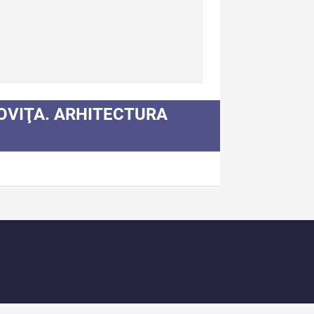
spre Editură
ntact
dexul Publicațiilor
OVIŢA. ARHITECTURA