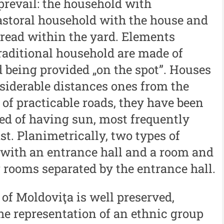
Cercetare și Conservare-
prevail: the household with
Me
Restaurare a Patrimoniului -
astoral household with the house and
i
me
2021
ead within the yard. Elements
iu”
Me
Buletinul Centrului de
raditional household are made of
me
Cercetare și Conservare-
d being provided „on the spot”. Houses
i
Restaurare a Patrimoniului -
nsiderable distances ones from the
In
iu”
2020
 of practicable roads, they have been
Buletinul Centrului de
ed of having sun, most frequently
Cercetare și Conservare-
ast. Planimetrically, two types of
Restaurare a Patrimoniului -
 with an entrance hall and a room and
2019
 rooms separated by the entrance hall.
Indexul Complet
of Moldoviţa is well preserved,
he representation of an ethnic group
Alte publicatii, cataloage, volume de
Info