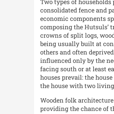
Two types of households 
- An XV / Nr. 15 / 2021
consolidated fence and p
Buletinul Muzeului Științe
economic components spr
și Tehnicii ”Ștefan Procop
composing the Hutsuls’ t
- An XIV / Nr. 14 / 2020
crowns of split logs, woo
Buletinul Muzeului Științe
being usually built at co
și Tehnicii ”Ștefan Procop
others and often deprived
- An XII / Nr. 13 / 2019
influenced only by the ne
Indexul Complet
facing south or at least e
houses prevail: the house
the house with two living
Wooden folk architecture 
providing the chance of t
Acta Pangratia