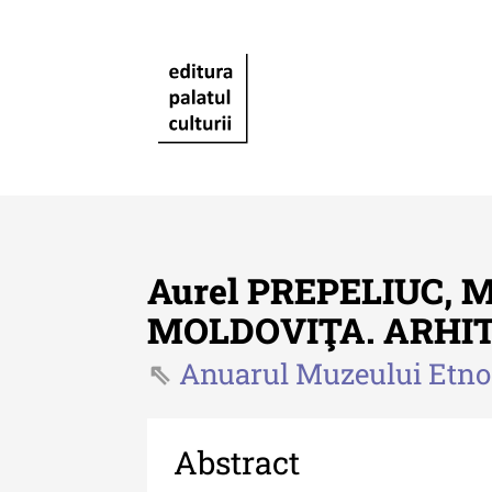
Aurel PREPELIUC,
MOLDOVIŢA. ARHI
Anuarul Muzeului Etnogr
Revista "Cercetări istorice"
Revista "Cercetări istorice"
XLIV - 2025
Abstract