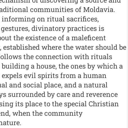
Buletinul ”Ioan Neculce” al
al
traditional communities of Moldavia.
 -
Muzeului de Istorie a
informing on ritual sacrifices,
An
Moldovei - XXIII / 2017
 gestures, divinatory practices is
al
Buletinul ”Ioan Neculce” al
bout the existence of a maleficent
In
Muzeului de Istorie a
, established where the water should be
Moldovei - XXII / 2016
follows the connection with rituals
f building a house, the ones by which a
Indexul Complet
or expels evil spirits from a human
tual and social place, and a natural
Buletinul Centrului de Cercetare și
Med
Conservare-Restaurare a
cul
ays surrounded by care and reverence
Patrimoniului
ng its place to the special Christian
i
Me
Buletinul Centrului de
iu”
me
 end, when the community
Cercetare și Conservare-
nature.
Me
Restaurare a Patrimoniului -