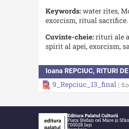
Buletinul Muzeului Științe
Keywords:
water rites, M
și Tehnicii ”Ștefan Procop
exorcism, ritual sacrifice.
- An XIV / Nr. 14 / 2020
Buletinul Muzeului Științe
Cuvinte-cheie:
rituri ale 
și Tehnicii ”Ștefan Procop
spirit al apei, exorcism, sa
- An XII / Nr. 13 / 2019
Indexul Complet
Ioana REPCIUC, RITURI 
9_Repciuc_13_final
( Si
Acta Pangratia
Editura Palatul Culturii
Piața Ștefan cel Mare și Sfân
700028 Iași
Acta Pangratia I (2023)