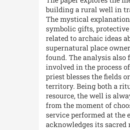
XLIII - 2024
building a rural well in 
Revista "Cercetări istorice"
The mystical explanation 
XLII - 2023
symbolic gifts, protective
Indexul Complet
related to archaic ideas a
supernatural place owner
found. The analysis also 
involved in the process o
priest blesses the fields 
territory. Being both a ri
Buletinul Muzeului Științei și
Tehnicii ”Ștefan Procopiu”
resource, the well is alw
from the moment of choosi
Buletinul Muzeului Științe
și Tehnicii ”Ștefan Procop
service performed at the
- An XV / Nr. 15 / 2021
acknowledges its sacred 