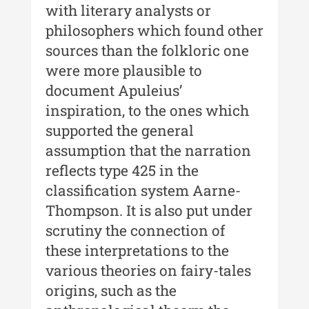
Moldovei - XX / 2020
with literary analysts or
philosophers which found other
Indexul Complet
sources than the folkloric one
were more plausible to
Buletinul Muzeului Științei și
document Apuleius’
Tehnicii ”Ștefan Procopiu”
inspiration, to the ones which
Buletinul Muzeului Științei și
supported the general
Tehnicii ”Ștefan Procopiu” - An
assumption that the narration
XV / Nr. 15 / 2021
reflects type 425 in the
Buletinul Muzeului Științei și
classification system Aarne-
Tehnicii ”Ștefan Procopiu” - An
XIV / Nr. 14 / 2020
Thompson. It is also put under
scrutiny the connection of
Buletinul Muzeului Științei și
these interpretations to the
Tehnicii ”Ștefan Procopiu” - An
XII / Nr. 13 / 2019
various theories on fairy-tales
origins, such as the
Indexul Complet