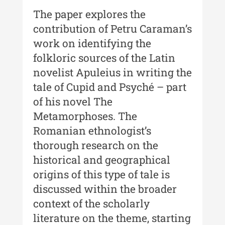
Buletinul ”Ioan Neculce” al
The paper explores the
Muzeului de Istorie a Moldovei -
contribution of Petru Caraman’s
XXIII / 2017
work on identifying the
Buletinul ”Ioan Neculce” al
folkloric sources of the Latin
Muzeului de Istorie a Moldovei -
novelist Apuleius in writing the
XXII / 2016
tale of Cupid and Psyché – part
Indexul Complet
of his novel The
Metamorphoses. The
Anuarul Muzeului Etnografic al
Romanian ethnologist’s
Moldovei
thorough research on the
Anuarul Muzeului Etnografic al
historical and geographical
Moldovei - XXII / 2022
origins of this type of tale is
Anuarul Muzeului Etnografic al
discussed within the broader
Moldovei - XXI / 2021
context of the scholarly
literature on the theme, starting
Anuarul Muzeului Etnografic al