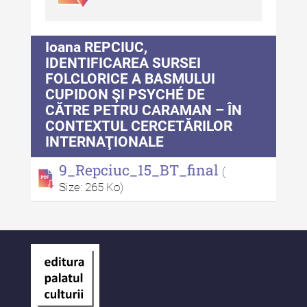
Indexul Complet
Alte publicatii, cataloage, volume de
Ioana REPCIUC,
autor
IDENTIFICAREA SURSEI
FOLCLORICE A BASMULUI
Indexul Complet
CUPIDON ŞI PSYCHÉ DE
CĂTRE PETRU CARAMAN – ÎN
CONTEXTUL CERCETĂRILOR
Informații Utile
INTERNAŢIONALE
Despre Editură
9_Repciuc_15_BT_final
(
Contact
Size: 265 Ko)
Indexul Publicațiilor