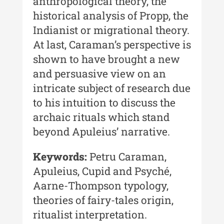
anthropological theory, the
historical analysis of Propp, the
Buletinul Centrului de Cercetare și
Indianist or migrational theory.
Conservare-Restaurare a
Patrimoniului
At last, Caraman’s perspective is
shown to have brought a new
Buletinul Centrului de Cercetare
și Conservare-Restaurare a
and persuasive view on an
Patrimoniului - 2021
intricate subject of research due
to his intuition to discuss the
Buletinul Centrului de Cercetare
și Conservare-Restaurare a
archaic rituals which stand
Patrimoniului - 2020
beyond Apuleius’ narrative.
Buletinul Centrului de Cercetare
Keywords:
Petru Caraman,
și Conservare-Restaurare a
Patrimoniului - 2019
Apuleius, Cupid and Psyché,
Aarne-Thompson typology,
Indexul Complet
theories of fairy-tales origin,
ritualist interpretation.
MediCult - Revista de mediere