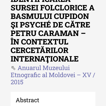
SURSEI FOLCLORICE A
Revista "Cercetări istorice"
BASMULUI CUPIDON
Revista "Cercetări istorice" - XLIV
ŞI PSYCHÉ DE CĂTRE
- 2025
PETRU CARAMAN –
Revista "Cercetări istorice" - XLIII
- 2024
ÎN CONTEXTUL
Revista "Cercetări istorice" - XLII -
CERCETĂRILOR
2023
INTERNAŢIONALE
Indexul Complet
Anuarul Muzeului
Etnografic al Moldovei – XV /
Buletinul ”Ioan Neculce” al Muzeului
2015
de Istorie a Moldovei
Buletinul ”Ioan Neculce” al
Muzeului de Istorie a Moldovei -
Abstract
XXIV / 2018