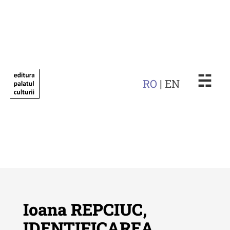
☵
RO
| EN
Ioana REPCIUC,
IDENTIFICAREA