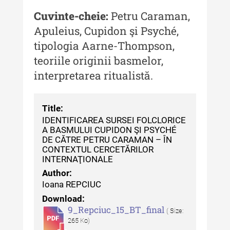
culturală
Cuvinte-cheie:
Petru Caraman,
MediCult - Revista de mediere
Apuleius, Cupidon şi Psyché,
culturală IV (2025)
tipologia Aarne-Thompson,
MediCult - Revista de mediere
teoriile originii basmelor,
culturală III (2024)
interpretarea ritualistă.
MediCult - Revista de mediere
culturală II (2023)
Title:
Indexul Complet
IDENTIFICAREA SURSEI FOLCLORICE
A BASMULUI CUPIDON ŞI PSYCHÉ
DE CĂTRE PETRU CARAMAN – ÎN
CONTEXTUL CERCETĂRILOR
Acta Pangratia
INTERNAŢIONALE
Acta Pangratia I (2023)
Author:
Ioana REPCIUC
Acta Pangratia II (2024)
Download:
9_Repciuc_15_BT_final
Acta Pangratia III (2025)
( Size:
265 Ko)