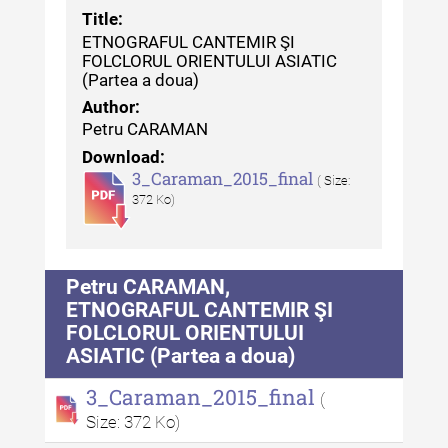
Patrimoniului
Title:
ETNOGRAFUL CANTEMIR ŞI
Buletinul Centrului de Cercetare
FOLCLORUL ORIENTULUI ASIATIC
și Conservare-Restaurare a
(Partea a doua)
Patrimoniului - 2021
Author:
Petru CARAMAN
Buletinul Centrului de Cercetare
Download:
și Conservare-Restaurare a
3_Caraman_2015_final
Patrimoniului - 2020
( Size:
372 Ko)
Buletinul Centrului de Cercetare
și Conservare-Restaurare a
Patrimoniului - 2019
Petru CARAMAN,
Indexul Complet
ETNOGRAFUL CANTEMIR ŞI
FOLCLORUL ORIENTULUI
ASIATIC (Partea a doua)
MediCult - Revista de mediere
culturală
3_Caraman_2015_final
(
Size: 372 Ko)
MediCult - Revista de mediere