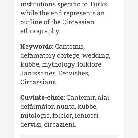
institutions specific to Turks,
while the end represents an
Buletinul Muzeului Științei și
Tehnicii ”Ștefan Procopiu”
outline of the Circassian
ethnography.
Buletinul Muzeului Științei și
Tehnicii ”Ștefan Procopiu” - An
Keywords:
Cantemir,
XV / Nr. 15 / 2021
defamatory cortege, wedding,
Buletinul Muzeului Științei și
kubbe, mythology, folklore,
Tehnicii ”Ștefan Procopiu” - An
XIV / Nr. 14 / 2020
Janissaries, Dervishes,
Circassians.
Buletinul Muzeului Științei și
Tehnicii ”Ștefan Procopiu” - An
Cuvinte-cheie:
Cantemir, alai
XII / Nr. 13 / 2019
defăimător, nunta, kubbe,
Indexul Complet
mitologie, folclor, ieniceri,
dervişi, circazieni.
Buletinul Centrului de Cercetare și
Conservare-Restaurare a