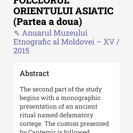
Revista "Cercetări istorice" - XLIV
ORIENTULUI ASIATIC
- 2025
(Partea a doua)
Revista "Cercetări istorice" - XLIII
- 2024
Anuarul Muzeului
Revista "Cercetări istorice" - XLII -
Etnografic al Moldovei – XV /
2023
2015
Indexul Complet
Abstract
Buletinul ”Ioan Neculce” al Muzeului
de Istorie a Moldovei
The second part of the study
Buletinul ”Ioan Neculce” al
begins with a monographic
Muzeului de Istorie a Moldovei -
presentation of an ancient
XXIV / 2018
ritual named defamatory
Buletinul ”Ioan Neculce” al
cortege. The custom presented
Muzeului de Istorie a Moldovei -
by Cantemir is followed