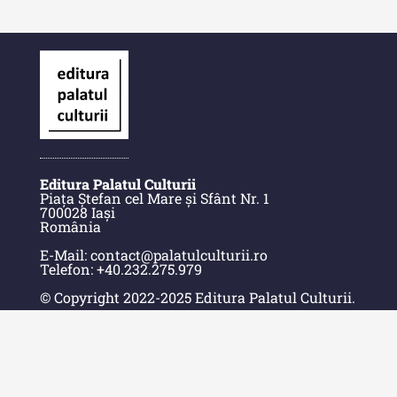
culturală IV (2025)
MediCult - Revista de mediere
culturală III (2024)
MediCult - Revista de mediere
culturală II (2023)
Indexul Complet
Editura Palatul Culturii
Piața Ștefan cel Mare și Sfânt Nr. 1
Acta Pangratia
700028 Iași
România
Acta Pangratia I (2023)
E-Mail: contact@palatulculturii.ro
Telefon: +40.232.275.979
Acta Pangratia II (2024)
© Copyright 2022-2025 Editura Palatul Culturii.
Acta Pangratia III (2025)
Acasă
Indexul Complet
Despre Editură
Contact
Alte publicatii, cataloage, volume de
Indexul Publicațiilor