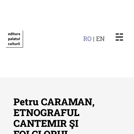
☵
RO
| EN
Petru CARAMAN,
ETNOGRAFUL
CANTEMIR ŞI
Revista "Cercetări istorice"
FOLCLORUL