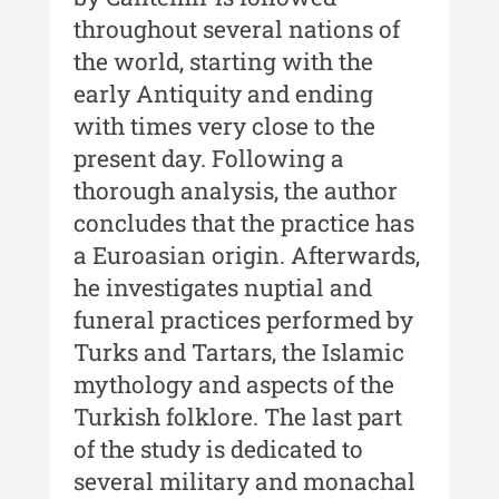
XXIII / 2017
throughout several nations of
Buletinul ”Ioan Neculce” al
the world, starting with the
Muzeului de Istorie a Moldovei -
early Antiquity and ending
XXII / 2016
with times very close to the
Indexul Complet
present day. Following a
thorough analysis, the author
Anuarul Muzeului Etnografic al
concludes that the practice has
Moldovei
a Euroasian origin. Afterwards,
Anuarul Muzeului Etnografic al
he investigates nuptial and
Moldovei - XXII / 2022
funeral practices performed by
Anuarul Muzeului Etnografic al
Turks and Tartars, the Islamic
Moldovei - XXI / 2021
mythology and aspects of the
Anuarul Muzeului Etnografic al
Turkish folklore. The last part
Moldovei - XX / 2020
of the study is dedicated to
Indexul Complet
several military and monachal