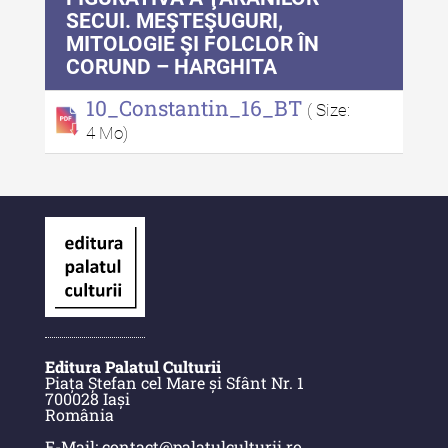
SECUI. MEŞTEŞUGURI,
MITOLOGIE ŞI FOLCLOR ÎN
Alte publicatii, cataloage, volume de
CORUND – HARGHITA
autor
10_Constantin_16_BT
Indexul Complet
( Size:
4 Mo)
Informații Utile
Despre Editură
Contact
Indexul Publicațiilor
Editura Palatul Culturii
Piața Ștefan cel Mare și Sfânt Nr. 1
700028 Iași
România
E-Mail: contact@palatulculturii.ro