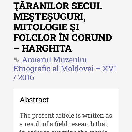
ŢĂRANILOR SECUI.
Revista "Cercetări istorice"
MEŞTEŞUGURI,
Revista "Cercetări istorice" - XLIV
MITOLOGIE ŞI
- 2025
FOLCLOR ÎN CORUND
Revista "Cercetări istorice" - XLIII
- 2024
– HARGHITA
Revista "Cercetări istorice" - XLII -
Anuarul Muzeului
2023
Etnografic al Moldovei – XVI
Indexul Complet
/ 2016
Buletinul ”Ioan Neculce” al Muzeului
de Istorie a Moldovei
Abstract
Buletinul ”Ioan Neculce” al
The present article is written as
Muzeului de Istorie a Moldovei -
XXIV / 2018
a result of a field research that,