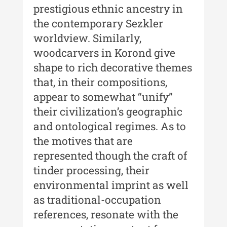
prestigious ethnic ancestry in
Indexul Complet
the contemporary Sezkler
worldview. Similarly,
Buletinul Muzeului Științei și
woodcarvers in Korond give
Tehnicii ”Ștefan Procopiu”
shape to rich decorative themes
Buletinul Muzeului Științei și
that, in their compositions,
Tehnicii ”Ștefan Procopiu” - An
appear to somewhat “unify”
XV / Nr. 15 / 2021
their civilization’s geographic
Buletinul Muzeului Științei și
and ontological regimes. As to
Tehnicii ”Ștefan Procopiu” - An
the motives that are
XIV / Nr. 14 / 2020
represented though the craft of
Buletinul Muzeului Științei și
tinder processing, their
Tehnicii ”Ștefan Procopiu” - An
environmental imprint as well
XII / Nr. 13 / 2019
as traditional-occupation
Indexul Complet
references, resonate with the