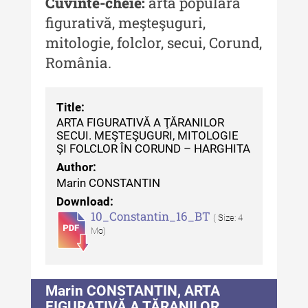
Cuvinte-cheie:
artă populară
figurativă, meşteşuguri,
MediCult - Revista de mediere
mitologie, folclor, secui, Corund,
culturală IV (2025)
România.
MediCult - Revista de mediere
culturală III (2024)
Title:
MediCult - Revista de mediere
ARTA FIGURATIVĂ A ŢĂRANILOR
culturală II (2023)
SECUI. MEŞTEŞUGURI, MITOLOGIE
ŞI FOLCLOR ÎN CORUND – HARGHITA
Indexul Complet
Author:
Marin CONSTANTIN
Acta Pangratia
Download:
10_Constantin_16_BT
( Size: 4
Acta Pangratia I (2023)
Mo)
Acta Pangratia II (2024)
Acta Pangratia III (2025)
Marin CONSTANTIN, ARTA
Indexul Complet
FIGURATIVĂ A ŢĂRANILOR