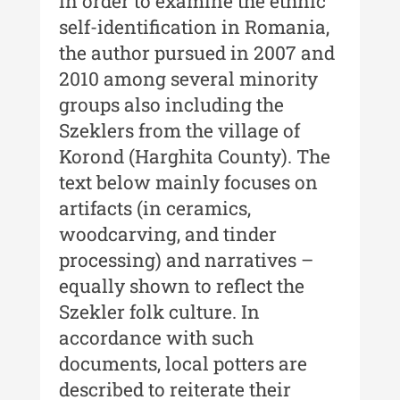
in order to examine the ethnic
Buletinul ”Ioan Neculce” al
self-identification in Romania,
Muzeului de Istorie a Moldovei -
XXIII / 2017
the author pursued in 2007 and
2010 among several minority
Buletinul ”Ioan Neculce” al
groups also including the
Muzeului de Istorie a Moldovei -
XXII / 2016
Szeklers from the village of
Korond (Harghita County). The
Indexul Complet
text below mainly focuses on
artifacts (in ceramics,
Anuarul Muzeului Etnografic al
Moldovei
woodcarving, and tinder
processing) and narratives –
Anuarul Muzeului Etnografic al
equally shown to reflect the
Moldovei - XXII / 2022
Szekler folk culture. In
Anuarul Muzeului Etnografic al
accordance with such
Moldovei - XXI / 2021
documents, local potters are
Anuarul Muzeului Etnografic al
described to reiterate their
Moldovei - XX / 2020