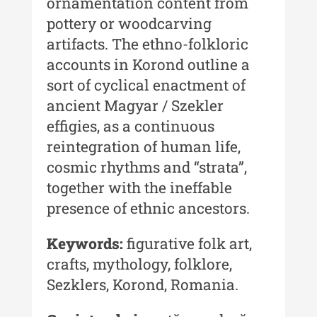
ornamentation content from
Buletinul Centrului de Cercetare și
pottery or woodcarving
Conservare-Restaurare a
artifacts. The ethno-folkloric
Patrimoniului
accounts in Korond outline a
Buletinul Centrului de Cercetare
sort of cyclical enactment of
și Conservare-Restaurare a
ancient Magyar / Szekler
Patrimoniului - 2021
effigies, as a continuous
Buletinul Centrului de Cercetare
reintegration of human life,
și Conservare-Restaurare a
cosmic rhythms and “strata”,
Patrimoniului - 2020
together with the ineffable
Buletinul Centrului de Cercetare
presence of ethnic ancestors.
și Conservare-Restaurare a
Patrimoniului - 2019
Keywords:
figurative folk art,
Indexul Complet
crafts, mythology, folklore,
Sezklers, Korond, Romania.
MediCult - Revista de mediere
culturală