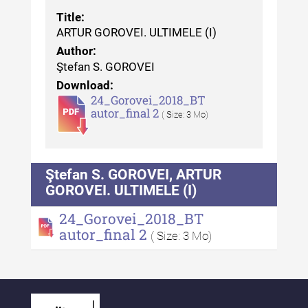
Revista "Cercetări istorice" - XLII -
2023
Title:
ARTUR GOROVEI. ULTIMELE (I)
Indexul Complet
Author:
Ştefan S. GOROVEI
Buletinul ”Ioan Neculce” al Muzeului
Download:
de Istorie a Moldovei
24_Gorovei_2018_BT
autor_final 2
( Size: 3 Mo)
Buletinul ”Ioan Neculce” al
Muzeului de Istorie a Moldovei -
XXIV / 2018
Ştefan S. GOROVEI, ARTUR
Buletinul ”Ioan Neculce” al
GOROVEI. ULTIMELE (I)
Muzeului de Istorie a Moldovei -
24_Gorovei_2018_BT
XXIII / 2017
autor_final 2
( Size: 3 Mo)
Buletinul ”Ioan Neculce” al
Muzeului de Istorie a Moldovei -
XXII / 2016
Indexul Complet