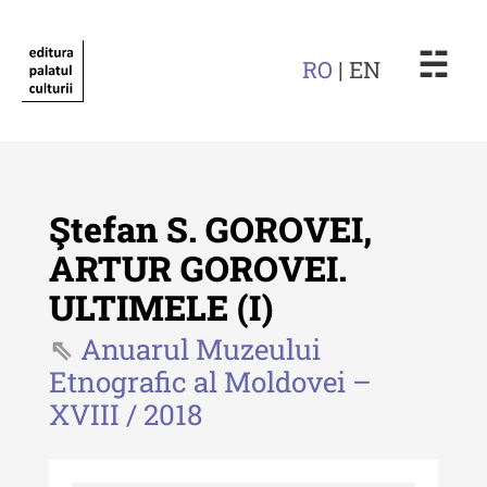
☵
RO
| EN
Ştefan S. GOROVEI,
ARTUR GOROVEI.
ULTIMELE (I)
Revista "Cercetări istorice"
Anuarul Muzeului
Revista "Cercetări istorice" - XLIV
Etnografic al Moldovei –
- 2025
XVIII / 2018
Revista "Cercetări istorice" - XLIII
- 2024