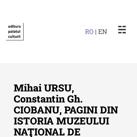
☵
RO
| EN
Mihai URSU,
Constantin Gh.
CIOBANU, PAGINI DIN
Revista "Cercetări istorice"
ISTORIA MUZEULUI
Revista "Cercetări istorice" - XLIV
NAŢIONAL DE
- 2025