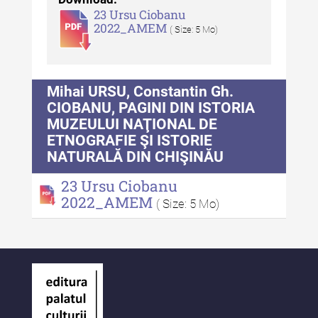
Tehnicii ”Ștefan Procopiu”
23 Ursu Ciobanu
2022_AMEM
( Size: 5 Mo)
Buletinul Muzeului Științei și
Tehnicii ”Ștefan Procopiu” - An
XV / Nr. 15 / 2021
Mihai URSU, Constantin Gh.
Buletinul Muzeului Științei și
CIOBANU, PAGINI DIN ISTORIA
Tehnicii ”Ștefan Procopiu” - An
MUZEULUI NAŢIONAL DE
XIV / Nr. 14 / 2020
ETNOGRAFIE ŞI ISTORIE
Buletinul Muzeului Științei și
NATURALĂ DIN CHIŞINĂU
Tehnicii ”Ștefan Procopiu” - An
23 Ursu Ciobanu
XII / Nr. 13 / 2019
2022_AMEM
( Size: 5 Mo)
Indexul Complet
Buletinul Centrului de Cercetare și
Conservare-Restaurare a
Patrimoniului