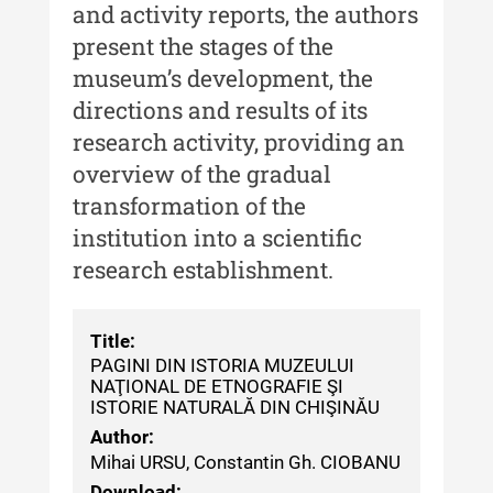
Muzeului de Istorie a Moldovei -
and activity reports, the authors
XXII / 2016
present the stages of the
museum’s development, the
Indexul Complet
directions and results of its
research activity, providing an
Anuarul Muzeului Etnografic al
Moldovei
overview of the gradual
transformation of the
Anuarul Muzeului Etnografic al
institution into a scientific
Moldovei - XXII / 2022
research establishment.
Anuarul Muzeului Etnografic al
Moldovei - XXI / 2021
Title:
Anuarul Muzeului Etnografic al
PAGINI DIN ISTORIA MUZEULUI
Moldovei - XX / 2020
NAŢIONAL DE ETNOGRAFIE ŞI
ISTORIE NATURALĂ DIN CHIŞINĂU
Indexul Complet
Author:
Mihai URSU, Constantin Gh. CIOBANU
Buletinul Muzeului Științei și
Download: