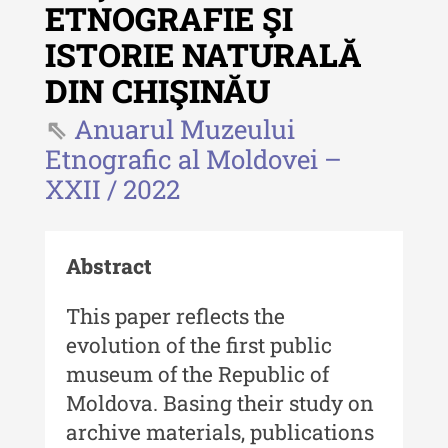
ETNOGRAFIE ŞI
Revista "Cercetări istorice" - XLIII
- 2024
ISTORIE NATURALĂ
Revista "Cercetări istorice" - XLII -
DIN CHIŞINĂU
2023
Anuarul Muzeului
Indexul Complet
Etnografic al Moldovei –
XXII / 2022
Buletinul ”Ioan Neculce” al Muzeului
de Istorie a Moldovei
Buletinul ”Ioan Neculce” al
Abstract
Muzeului de Istorie a Moldovei -
XXIV / 2018
This paper reflects the
evolution of the first public
Buletinul ”Ioan Neculce” al
Muzeului de Istorie a Moldovei -
museum of the Republic of
XXIII / 2017
Moldova. Basing their study on
archive materials, publications
Buletinul ”Ioan Neculce” al