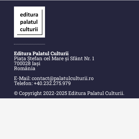
culturală IV (2025)
MediCult - Revista de mediere
culturală III (2024)
MediCult - Revista de mediere
culturală II (2023)
Indexul Complet
Editura Palatul Culturii
Piața Ștefan cel Mare și Sfânt Nr. 1
700028 Iași
România
Acta Pangratia
E-Mail: contact@palatulculturii.ro
Acta Pangratia I (2023)
Telefon: +40.232.275.979
© Copyright 2022-2025 Editura Palatul Culturii.
Acta Pangratia II (2024)
Acta Pangratia III (2025)
Acasă
Despre Editură
Indexul Complet
Contact
Indexul Publicațiilor
Alte publicatii, cataloage, volume de