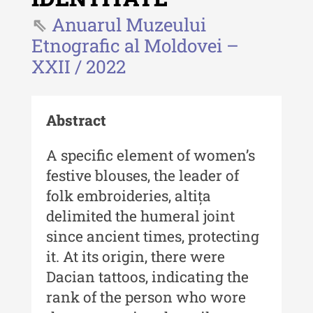
Revista "Cercetări istorice" - XLIV
- 2025
Anuarul Muzeului
Etnografic al Moldovei –
Revista "Cercetări istorice" - XLIII
XXII / 2022
- 2024
Revista "Cercetări istorice" - XLII -
2023
Abstract
Indexul Complet
A specific element of women’s
festive blouses, the leader of
Buletinul ”Ioan Neculce” al Muzeului
de Istorie a Moldovei
folk embroideries, altița
delimited the humeral joint
Buletinul ”Ioan Neculce” al
since ancient times, protecting
Muzeului de Istorie a Moldovei -
XXIV / 2018
it. At its origin, there were
Dacian tattoos, indicating the
Buletinul ”Ioan Neculce” al
Muzeului de Istorie a Moldovei -
rank of the person who wore
XXIII / 2017