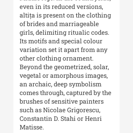
even in its reduced versions,
Buletinul Muzeului Științei și
altița is present on the clothing
Tehnicii ”Ștefan Procopiu”
of brides and marriageable
Buletinul Muzeului Științei și
girls, delimiting ritualic codes.
Tehnicii ”Ștefan Procopiu” - An
Its motifs and special colour
XV / Nr. 15 / 2021
variation set it apart from any
Buletinul Muzeului Științei și
other clothing ornament.
Tehnicii ”Ștefan Procopiu” - An
Beyond the geometrized, solar,
XIV / Nr. 14 / 2020
vegetal or amorphous images,
Buletinul Muzeului Științei și
an archaic, deep symbolism
Tehnicii ”Ștefan Procopiu” - An
comes through, captured by the
XII / Nr. 13 / 2019
brushes of sensitive painters
Indexul Complet
such as Nicolae Grigorescu,
Constantin D. Stahi or Henri
Buletinul Centrului de Cercetare și
Matisse.
Conservare-Restaurare a