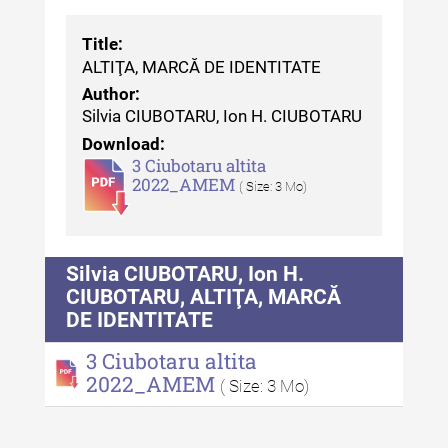
Patrimoniului
Title:
Buletinul Centrului de Cercetare
ALTIŢA, MARCĂ DE IDENTITATE
și Conservare-Restaurare a
Patrimoniului - 2021
Author:
Silvia CIUBOTARU, Ion H. CIUBOTARU
Buletinul Centrului de Cercetare
Download:
și Conservare-Restaurare a
3 Ciubotaru altita
Patrimoniului - 2020
2022_AMEM
( Size: 3 Mo)
Buletinul Centrului de Cercetare
și Conservare-Restaurare a
Patrimoniului - 2019
Silvia CIUBOTARU, Ion H.
CIUBOTARU, ALTIŢA, MARCĂ
Indexul Complet
DE IDENTITATE
3 Ciubotaru altita
MediCult - Revista de mediere
2022_AMEM
culturală
( Size: 3 Mo)
MediCult - Revista de mediere