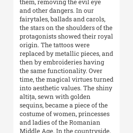
them, removing the evil eye
and other dangers. In our
Buletinul ”Ioan Neculce” al
Muzeului de Istorie a Moldovei -
fairytales, ballads and carols,
XXII / 2016
the stars on the shoulders of the
Indexul Complet
protagonists showed their royal
origin. The tattoos were
replaced by metallic pieces, and
Anuarul Muzeului Etnografic al
Moldovei
then by embroideries having
the same functionality. Over
Anuarul Muzeului Etnografic al
Moldovei - XXII / 2022
time, the magical virtues turned
into aesthetic values. The shiny
Anuarul Muzeului Etnografic al
altița, sewn with golden
Moldovei - XXI / 2021
sequins, became a piece of the
Anuarul Muzeului Etnografic al
costume of women, princesses
Moldovei - XX / 2020
and ladies of the Romanian
Indexul Complet
Middle Age. In the countryside,