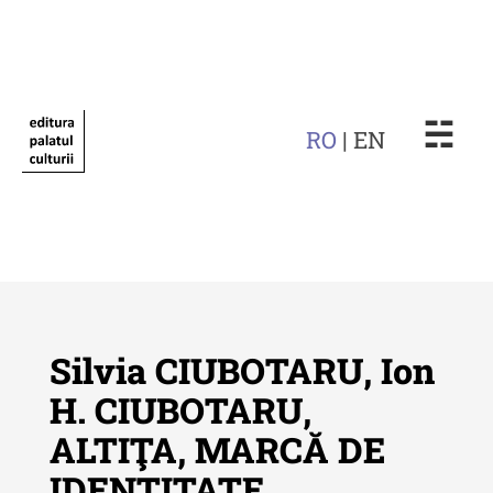
☵
RO
| EN
Silvia CIUBOTARU, Ion
H. CIUBOTARU,
ALTIŢA, MARCĂ DE
Revista "Cercetări istorice"
IDENTITATE