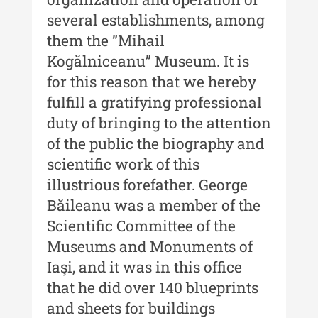
Buletinul ”Ioan Neculce” al
Muzeului de Istorie a Moldovei -
several establishments, among
XXIII / 2017
them the ”Mihail
Buletinul ”Ioan Neculce” al
Kogălniceanu” Museum. It is
Muzeului de Istorie a Moldovei -
for this reason that we hereby
XXII / 2016
fulfill a gratifying professional
Indexul Complet
duty of bringing to the attention
of the public the biography and
Anuarul Muzeului Etnografic al
scientific work of this
Moldovei
illustrious forefather. George
Băileanu was a member of the
Anuarul Muzeului Etnografic al
Moldovei - XXII / 2022
Scientific Committee of the
Museums and Monuments of
Anuarul Muzeului Etnografic al
Moldovei - XXI / 2021
Iaşi, and it was in this office
that he did over 140 blueprints
Anuarul Muzeului Etnografic al
and sheets for buildings
Moldovei - XX / 2020