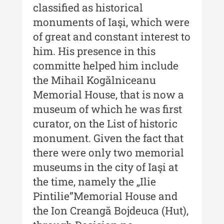
classified as historical
Indexul Complet
monuments of Iaşi, which were
of great and constant interest to
Buletinul Muzeului Științei și
him. His presence in this
Tehnicii ”Ștefan Procopiu”
committe helped him include
Buletinul Muzeului Științei și
the Mihail Kogălniceanu
Tehnicii ”Ștefan Procopiu” - An
Memorial House, that is now a
XV / Nr. 15 / 2021
museum of which he was first
Buletinul Muzeului Științei și
curator, on the List of historic
Tehnicii ”Ștefan Procopiu” - An
monument. Given the fact that
XIV / Nr. 14 / 2020
there were only two memorial
Buletinul Muzeului Științei și
museums in the city of Iaşi at
Tehnicii ”Ștefan Procopiu” - An
the time, namely the „Ilie
XII / Nr. 13 / 2019
Pintilie”Memorial House and
Indexul Complet
the Ion Creangă Bojdeuca (Hut),