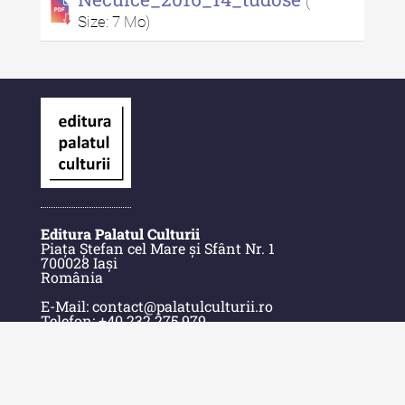
(
Size: 7 Mo)
Alte publicatii, cataloage, volume de
autor
Indexul Complet
Informații Utile
Despre Editură
Contact
Editura Palatul Culturii
Piața Ștefan cel Mare și Sfânt Nr. 1
Indexul Publicațiilor
700028 Iași
România
E-Mail: contact@palatulculturii.ro
Telefon: +40.232.275.979
© Copyright 2022-2025 Editura Palatul Culturii.
Acasă