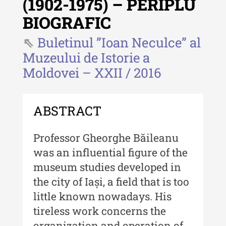
(1902-1975) – PERIPLU
Revista "Cercetări istorice"
BIOGRAFIC
Revista "Cercetări istorice" - XLIV
- 2025
Buletinul ”Ioan Neculce” al
Muzeului de Istorie a
Revista "Cercetări istorice" - XLIII
Moldovei – XXII / 2016
- 2024
Revista "Cercetări istorice" - XLII -
2023
ABSTRACT
Indexul Complet
Professor Gheorghe Băileanu
Buletinul ”Ioan Neculce” al Muzeului
was an influential figure of the
de Istorie a Moldovei
museum studies developed in
the city of Iași, a field that is too
Buletinul ”Ioan Neculce” al
Muzeului de Istorie a Moldovei -
little known nowadays. His
XXIV / 2018
tireless work concerns the
organization and operation of