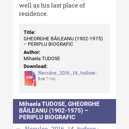
well as his last place of
MediCult - Revista de mediere
residence.
culturală IV (2025)
MediCult - Revista de mediere
culturală III (2024)
Title:
GHEORGHE BĂILEANU (1902-1975)
MediCult - Revista de mediere
– PERIPLU BIOGRAFIC
culturală II (2023)
Author:
Mihaela TUDOSE
Indexul Complet
Download:
Neculce_2016_14_tudose
(
Acta Pangratia
Size: 7 Mo)
Acta Pangratia I (2023)
Acta Pangratia II (2024)
Mihaela TUDOSE, GHEORGHE
BĂILEANU (1902-1975) –
Acta Pangratia III (2025)
PERIPLU BIOGRAFIC
Indexul Complet
Neculce_2016_14_tudose