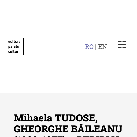
☵
RO
| EN
Mihaela TUDOSE,
GHEORGHE BĂILEANU