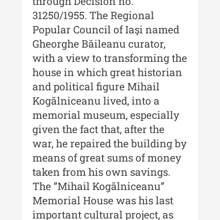
through Decision no.
Buletinul Centrului de Cercetare și
31250/1955. The Regional
Conservare-Restaurare a
Patrimoniului
Popular Council of Iaşi named
Gheorghe Băileanu curator,
Buletinul Centrului de Cercetare
with a view to transforming the
și Conservare-Restaurare a
Patrimoniului - 2021
house in which great historian
and political figure Mihail
Buletinul Centrului de Cercetare
Kogălniceanu lived, into a
și Conservare-Restaurare a
Patrimoniului - 2020
memorial museum, especially
given the fact that, after the
Buletinul Centrului de Cercetare
war, he repaired the building by
și Conservare-Restaurare a
Patrimoniului - 2019
means of great sums of money
taken from his own savings.
Indexul Complet
The ”Mihail Kogălniceanu”
Memorial House was his last
MediCult - Revista de mediere
culturală
important cultural project, as