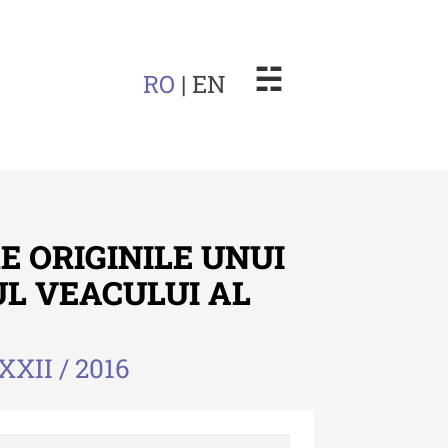
☵
RO
| EN
E ORIGINILE UNUI
UL VEACULUI AL
arul Muzeului Etnografic al
dovei
XXII / 2016
uarul Muzeului Etnografic
 Moldovei - XXII / 2022