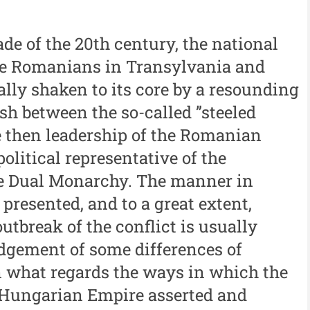
 -
Moldovei - XXIV / 2018
An
Buletinul ”Ioan Neculce” al
al
cade of the 20th century, the national
 -
Muzeului de Istorie a
he Romanians in Transylvania and
An
Moldovei - XXIII / 2017
y shaken to its core by a resounding
al
Buletinul ”Ioan Neculce” al
ash between the so-called ”steeled
In
Muzeului de Istorie a
 then leadership of the Romanian
Moldovei - XXII / 2016
olitical representative of the
Indexul Complet
he Dual Monarchy. The manner in
presented, and to a great extent,
utbreak of the conflict is usually
Buletinul Centrului de Cercetare și
Med
Conservare-Restaurare a
cul
dgement of some differences of
Patrimoniului
i
Me
n what regards the ways in which the
Buletinul Centrului de
iu”
me
-Hungarian Empire asserted and
Cercetare și Conservare-