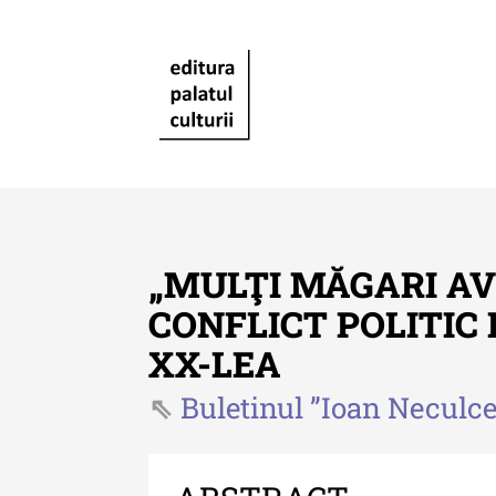
„MULŢI MĂGARI AV
CONFLICT POLITIC
XX-LEA
Revista "Cercetări istorice"
Buletinul ”Ioan Neculce
Revista "Cercetări istorice"
XLIV - 2025