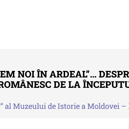
EM NOI ÎN ARDEAL”… DESPR
 ROMÂNESC DE LA ÎNCEPUT
Buletinul ”Ioan Neculce” al Muzeului
Anu
de Istorie a Moldovei
Mol
” al Muzeului de Istorie a Moldovei – 
 -
Buletinul ”Ioan Neculce” al
An
Muzeului de Istorie a
al