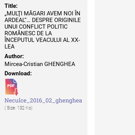
Title:
uarul Muzeului Etnografic
„MULŢI MĂGARI AVEM NOI ÎN
 Moldovei - XXI / 2021
ARDEAL”… DESPRE ORIGINILE
UNUI CONFLICT POLITIC
uarul Muzeului Etnografic
ROMÂNESC DE LA
 Moldovei - XX / 2020
ÎNCEPUTUL VEACULUI AL XX-
LEA
dexul Complet
Author:
Mircea-Cristian GHENGHEA
Download:
iCult - Revista de mediere
Neculce_2016_02_ghenghea
turală
( Size: 132 Ko)
diCult - Revista de
diere culturală IV (2025)