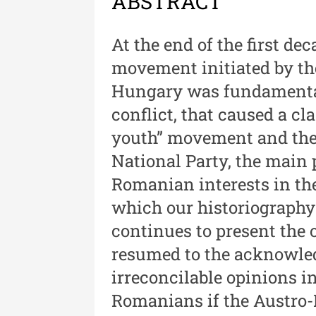
ABSTRACT
Revista "Cercetări istorice"
XLIII - 2024
At the end of the first de
Revista "Cercetări istorice"
movement initiated by t
XLII - 2023
Hungary was fundamentall
Indexul Complet
conflict, that caused a cl
youth” movement and the
National Party, the main p
Romanian interests in t
which our historiography 
continues to present the o
Buletinul Muzeului Științei și
Tehnicii ”Ștefan Procopiu”
resumed to the acknowle
Buletinul Muzeului Științe
irreconcilable opinions i
și Tehnicii ”Ștefan Procop
Romanians if the Austro