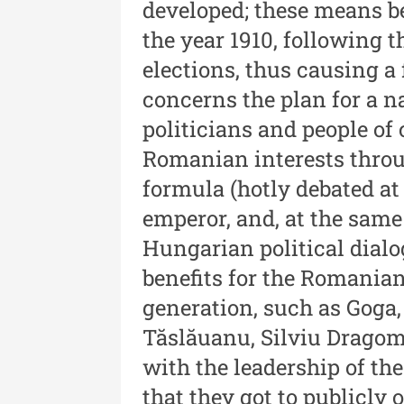
- An XV / Nr. 15 / 2021
developed; these means 
the year 1910, following t
Buletinul Muzeului Științe
și Tehnicii ”Ștefan Procop
elections, thus causing a
- An XIV / Nr. 14 / 2020
concerns the plan for a n
politicians and people of
Buletinul Muzeului Științe
și Tehnicii ”Ștefan Procop
Romanian interests throug
- An XII / Nr. 13 / 2019
formula (hotly debated at 
emperor, and, at the same
Indexul Complet
Hungarian political dialo
benefits for the Romanian
generation, such as Goga,
Tăslăuanu, Silviu Dragom
with the leadership of th
Acta Pangratia
that they got to publicly 