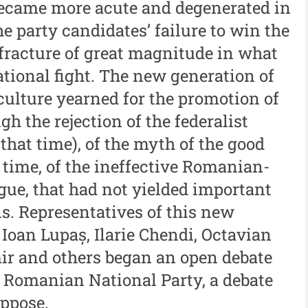
became more acute and degenerated in
Me
Restaurare a Patrimoniului -
he party candidates’ failure to win the
i
me
2021
iu”
 fracture of great magnitude in what
Me
Buletinul Centrului de
ational fight. The new generation of
me
Cercetare și Conservare-
 culture yearned for the promotion of
i
Restaurare a Patrimoniului -
In
iu”
h the rejection of the federalist
2020
that time), of the myth of the good
Buletinul Centrului de
 time, of the ineffective Romanian-
Cercetare și Conservare-
gue, that had not yielded important
Restaurare a Patrimoniului -
s. Representatives of this new
2019
 Ioan Lupaș, Ilarie Chendi, Octavian
Indexul Complet
ir and others began an open debate
e Romanian National Party, a debate
Alte publicatii, cataloage, volume de
Info
oppose.
autor