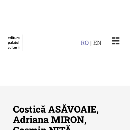
☵
RO
| EN
Costică ASĂVOAIE,
Adriana MIRON,
Cosmin NIȚĂ,