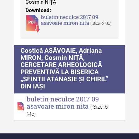
Cosmin NIȚĂ
MediCult - Revista de mediere
Download:
culturală IV (2025)
buletin neculce 2017 09
asavoaie miron nita
MediCult - Revista de mediere
( Size: 6 Mo)
culturală III (2024)
MediCult - Revista de mediere
Costică ASĂVOAIE, Adriana
culturală II (2023)
MIRON, Cosmin NIȚĂ,
Indexul Complet
CERCETARE ARHEOLOGICĂ
PREVENTIVĂ LA BISERICA
„SFINȚII ATANASIE ȘI CHIRIL”
Acta Pangratia
DIN IAȘI
Acta Pangratia I (2023)
buletin neculce 2017 09
asavoaie miron nita
Acta Pangratia II (2024)
( Size: 6
Mo)
Acta Pangratia III (2025)
Indexul Complet