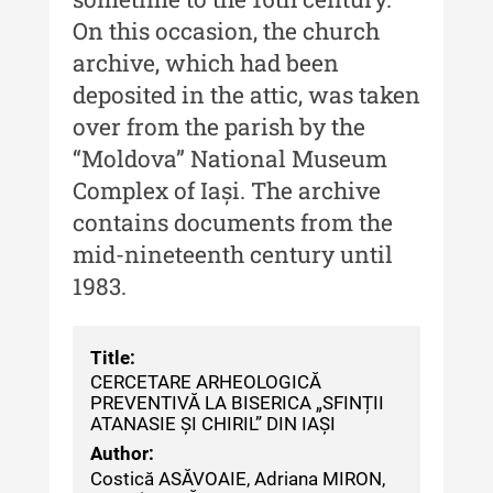
Buletinul Centrului de Cercetare și
On this occasion, the church
Conservare-Restaurare a
Patrimoniului
archive, which had been
deposited in the attic, was taken
Buletinul Centrului de Cercetare
și Conservare-Restaurare a
over from the parish by the
Patrimoniului - 2021
“Moldova” National Museum
Complex of Iași. The archive
Buletinul Centrului de Cercetare
și Conservare-Restaurare a
contains documents from the
Patrimoniului - 2020
mid-nineteenth century until
1983.
Buletinul Centrului de Cercetare
și Conservare-Restaurare a
Patrimoniului - 2019
Title:
Indexul Complet
CERCETARE ARHEOLOGICĂ
PREVENTIVĂ LA BISERICA „SFINȚII
ATANASIE ȘI CHIRIL” DIN IAȘI
MediCult - Revista de mediere
Author:
culturală
Costică ASĂVOAIE, Adriana MIRON,