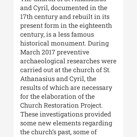
Muzeului de Istorie a Moldovei -
and Cyril, documented in the
XXIII / 2017
17th century and rebuilt in its
Buletinul ”Ioan Neculce” al
present form in the eighteenth
Muzeului de Istorie a Moldovei -
century, is a less famous
XXII / 2016
historical monument. During
Indexul Complet
March 2017 preventive
archaeological researches were
Anuarul Muzeului Etnografic al
carried out at the church of St.
Moldovei
Athanasius and Cyril, the
Anuarul Muzeului Etnografic al
results of which are necessary
Moldovei - XXII / 2022
for the elaboration of the
Anuarul Muzeului Etnografic al
Church Restoration Project.
Moldovei - XXI / 2021
These investigations provided
some new elements regarding
Anuarul Muzeului Etnografic al
Moldovei - XX / 2020
the church’s past, some of