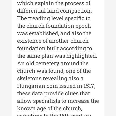
which explain the process of
Indexul Complet
differential land compaction.
The treading level specific to
Buletinul Muzeului Științei și
the church foundation epoch
Tehnicii ”Ștefan Procopiu”
was established, and also the
Buletinul Muzeului Științei și
existence of another church
Tehnicii ”Ștefan Procopiu” - An
foundation built according to
XV / Nr. 15 / 2021
the same plan was highlighted.
Buletinul Muzeului Științei și
An old cemetery around the
Tehnicii ”Ștefan Procopiu” - An
XIV / Nr. 14 / 2020
church was found, one of the
skeletons revealing also a
Buletinul Muzeului Științei și
Hungarian coin issued in 1517;
Tehnicii ”Ștefan Procopiu” - An
XII / Nr. 13 / 2019
these data provide clues that
allow specialists to increase the
Indexul Complet
known age of the church,
sometime to the 16th century.