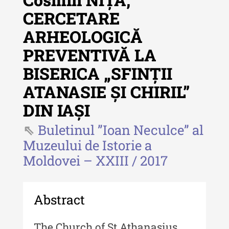
Revista "Cercetări istorice"
CERCETARE
Revista "Cercetări istorice" - XLIV
ARHEOLOGICĂ
- 2025
PREVENTIVĂ LA
Revista "Cercetări istorice" - XLIII
- 2024
BISERICA „SFINȚII
Revista "Cercetări istorice" - XLII -
ATANASIE ȘI CHIRIL”
2023
DIN IAȘI
Indexul Complet
Buletinul ”Ioan Neculce” al
Muzeului de Istorie a
Buletinul ”Ioan Neculce” al Muzeului
Moldovei – XXIII / 2017
de Istorie a Moldovei
Buletinul ”Ioan Neculce” al
Muzeului de Istorie a Moldovei -
Abstract
XXIV / 2018
Buletinul ”Ioan Neculce” al
The Church of St Athanasius