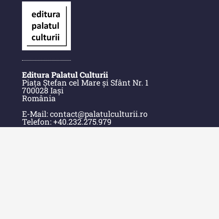
Alte publicatii, cataloage, volume de
autor
Indexul Complet
Informații Utile
Editura Palatul Culturii
Piața Ștefan cel Mare și Sfânt Nr. 1
700028 Iași
Despre Editură
România
Contact
E-Mail: contact@palatulculturii.ro
Telefon: +40.232.275.979
Indexul Publicațiilor
© Copyright 2022-2025 Editura Palatul Culturii.
Acasă
Despre Editură
Contact
Indexul Publicațiilor