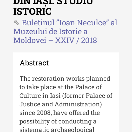
DIN IAȘI. STUDIU
Revista "Cercetări istorice"
ISTORIC
Revista "Cercetări istorice" - XLIV
- 2025
Buletinul ”Ioan Neculce” al
Muzeului de Istorie a
Revista "Cercetări istorice" - XLIII
Moldovei – XXIV / 2018
- 2024
Revista "Cercetări istorice" - XLII -
2023
Abstract
Indexul Complet
The restoration works planned
Buletinul ”Ioan Neculce” al Muzeului
to take place at the Palace of
de Istorie a Moldovei
Culture in Iasi (former Palace of
Justice and Administration)
Buletinul ”Ioan Neculce” al
Muzeului de Istorie a Moldovei -
since 2008, have offered the
XXIV / 2018
possibility of conducting a
sistematic archaeological
Buletinul ”Ioan Neculce” al