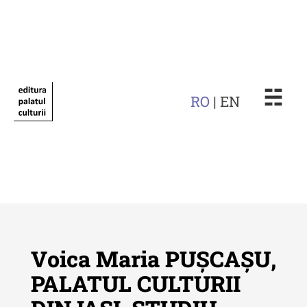
☵
RO
| EN
Voica Maria PUȘCAȘU,
PALATUL CULTURII