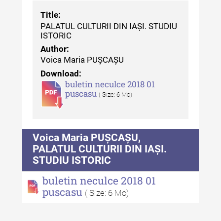
MediCult - Revista de mediere
Title:
culturală IV (2025)
PALATUL CULTURII DIN IAȘI. STUDIU
ISTORIC
MediCult - Revista de mediere
Author:
culturală III (2024)
Voica Maria PUȘCAȘU
MediCult - Revista de mediere
Download:
culturală II (2023)
buletin neculce 2018 01
puscasu
( Size: 6 Mo)
Indexul Complet
Acta Pangratia
Voica Maria PUȘCAȘU,
PALATUL CULTURII DIN IAȘI.
Acta Pangratia I (2023)
STUDIU ISTORIC
Acta Pangratia II (2024)
buletin neculce 2018 01
Acta Pangratia III (2025)
puscasu
( Size: 6 Mo)
Indexul Complet