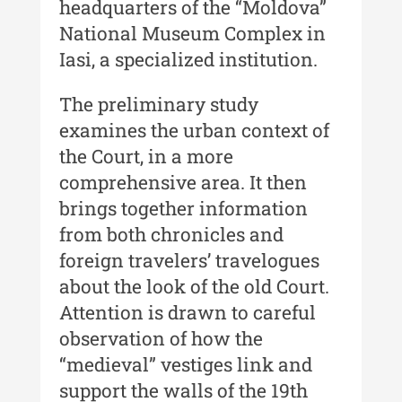
headquarters of the “Moldova”
Indexul Complet
National Museum Complex in
Iasi, a specialized institution.
Buletinul Muzeului Științei și
Tehnicii ”Ștefan Procopiu”
The preliminary study
Buletinul Muzeului Științei și
examines the urban context of
Tehnicii ”Ștefan Procopiu” - An
the Court, in a more
XV / Nr. 15 / 2021
comprehensive area. It then
Buletinul Muzeului Științei și
brings together information
Tehnicii ”Ștefan Procopiu” - An
from both chronicles and
XIV / Nr. 14 / 2020
foreign travelers’ travelogues
Buletinul Muzeului Științei și
about the look of the old Court.
Tehnicii ”Ștefan Procopiu” - An
Attention is drawn to careful
XII / Nr. 13 / 2019
observation of how the
Indexul Complet
“medieval” vestiges link and
support the walls of the 19th