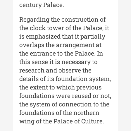
Buletinul Centrului de Cercetare și
century Palace.
Conservare-Restaurare a
Patrimoniului
Regarding the construction of
Buletinul Centrului de Cercetare
the clock tower of the Palace, it
și Conservare-Restaurare a
is emphasized that it partially
Patrimoniului - 2021
overlaps the arrangement at
Buletinul Centrului de Cercetare
the entrance to the Palace. In
și Conservare-Restaurare a
this sense it is necessary to
Patrimoniului - 2020
research and observe the
Buletinul Centrului de Cercetare
details of its foundation system,
și Conservare-Restaurare a
the extent to which previous
Patrimoniului - 2019
foundations were reused or not,
Indexul Complet
the system of connection to the
foundations of the northern
MediCult - Revista de mediere
wing of the Palace of Culture.
culturală