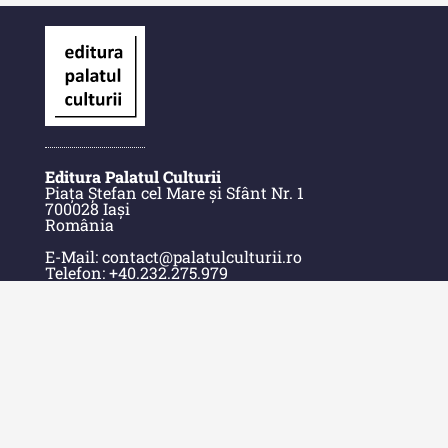
Alte publicatii, cataloage, volume de
autor
Indexul Complet
Informații Utile
Editura Palatul Culturii
Piața Ștefan cel Mare și Sfânt Nr. 1
Despre Editură
700028 Iași
România
Contact
E-Mail: contact@palatulculturii.ro
Indexul Publicațiilor
Telefon: +40.232.275.979
© Copyright 2022-2025 Editura Palatul Culturii.
Acasă
Despre Editură
Contact
Indexul Publicațiilor