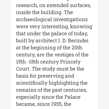
Muzeului de Istorie a Moldovei -
research, on extended surfaces,
XXIII / 2017
inside the building. The
Buletinul ”Ioan Neculce” al
archaeological investigations
Muzeului de Istorie a Moldovei -
were very interesting, knowing
XXII / 2016
that under the palace of today,
Indexul Complet
built by architect I. D. Berindei
at the beginning of the 20th
Anuarul Muzeului Etnografic al
century, are the vestiges of the
Moldovei
15th -18th century Princely
Court. The study must be the
Anuarul Muzeului Etnografic al
Moldovei - XXII / 2022
basis for preserving and
scientifically highlighting the
Anuarul Muzeului Etnografic al
Moldovei - XXI / 2021
remains of the past centuries,
especially since the Palace
Anuarul Muzeului Etnografic al
became, since 1955, the
Moldovei - XX / 2020