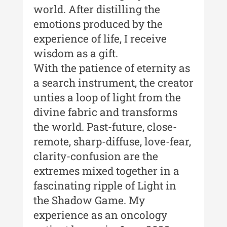
world. After distilling the
Buletinul ”Ioan Neculce” al
Muzeului de Istorie a Moldovei -
emotions produced by the
XXII / 2016
experience of life, I receive
wisdom as a gift.
Indexul Complet
With the patience of eternity as
a search instrument, the creator
Anuarul Muzeului Etnografic al
Moldovei
unties a loop of light from the
divine fabric and transforms
Anuarul Muzeului Etnografic al
the world. Past-future, close-
Moldovei - XXII / 2022
remote, sharp-diffuse, love-fear,
Anuarul Muzeului Etnografic al
clarity-confusion are the
Moldovei - XXI / 2021
extremes mixed together in a
Anuarul Muzeului Etnografic al
fascinating ripple of Light in
Moldovei - XX / 2020
the Shadow Game. My
Indexul Complet
experience as an oncology