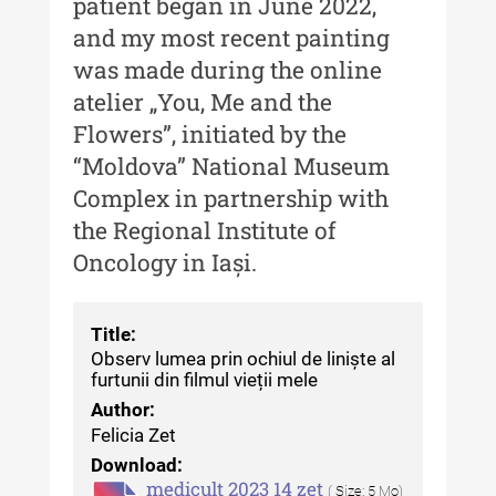
patient began in June 2022,
Buletinul Muzeului Științei și
and my most recent painting
Tehnicii ”Ștefan Procopiu”
was made during the online
Buletinul Muzeului Științei și
atelier „You, Me and the
Tehnicii ”Ștefan Procopiu” - An
Flowers”, initiated by the
XV / Nr. 15 / 2021
“Moldova” National Museum
Buletinul Muzeului Științei și
Complex in partnership with
Tehnicii ”Ștefan Procopiu” - An
the Regional Institute of
XIV / Nr. 14 / 2020
Oncology in Iași.
Buletinul Muzeului Științei și
Tehnicii ”Ștefan Procopiu” - An
XII / Nr. 13 / 2019
Title:
Observ lumea prin ochiul de liniște al
Indexul Complet
furtunii din filmul vieții mele
Author:
Felicia Zet
Buletinul Centrului de Cercetare și
Conservare-Restaurare a
Download:
Patrimoniului
medicult 2023 14 zet
( Size: 5 Mo)