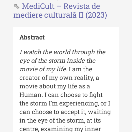
- 2025
MediCult – Revista de
mediere culturală II (2023)
Revista "Cercetări istorice" - XLIII
- 2024
Revista "Cercetări istorice" - XLII -
Abstract
2023
I watch the world through the
Indexul Complet
eye of the storm inside the
movie of my life
. I am the
Buletinul ”Ioan Neculce” al Muzeului
de Istorie a Moldovei
creator of my own reality, a
movie about my life as a
Buletinul ”Ioan Neculce” al
Human. I can choose to fight
Muzeului de Istorie a Moldovei -
XXIV / 2018
the storm I’m experiencing, or I
can choose to accept it, waiting
Buletinul ”Ioan Neculce” al
Muzeului de Istorie a Moldovei -
in the eye of the storm, at its
XXIII / 2017
centre, examining my inner