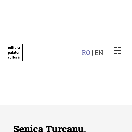
☵
RO
| EN
Senica Țurcanu,