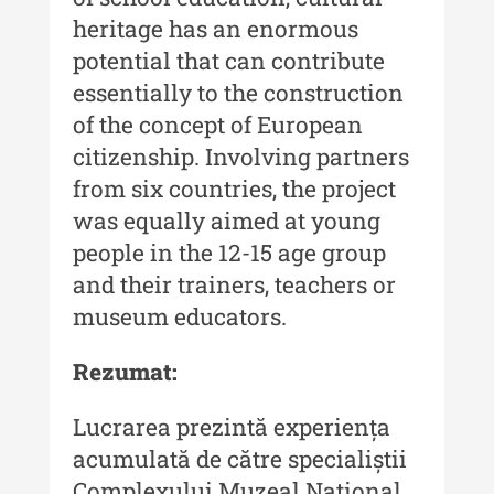
Anuarul Muzeului Etnografic al
heritage has an enormous
Moldovei - XX / 2020
potential that can contribute
Indexul Complet
essentially to the construction
of the concept of European
Buletinul Muzeului Științei și
citizenship. Involving partners
Tehnicii ”Ștefan Procopiu”
from six countries, the project
was equally aimed at young
Buletinul Muzeului Științei și
Tehnicii ”Ștefan Procopiu” - An
people in the 12-15 age group
XV / Nr. 15 / 2021
and their trainers, teachers or
museum educators.
Buletinul Muzeului Științei și
Tehnicii ”Ștefan Procopiu” - An
XIV / Nr. 14 / 2020
Rezumat:
Buletinul Muzeului Științei și
Lucrarea prezintă experiența
Tehnicii ”Ștefan Procopiu” - An
acumulată de către specialiștii
XII / Nr. 13 / 2019
Complexului Muzeal Național