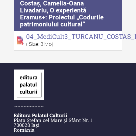
Costaș, Camelia-Oana
Livadariu, O experiență
Eramus+: Proiectul „Codurile
patrimoniului cultural”
04_MediCult3_TURCANU_COSTAS_
( Size: 3 Mo)
Editura Palatul Culturii
Piața Ștefan cel Mare și Sfânt Nr. 1
700028 Iași
România