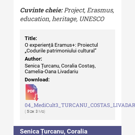
Cuvinte cheie:
Project, Erasmus,
Indexul Complet
education, heritage, UNESCO
Alte publicatii, cataloage, volume de
autor
Title:
O experiență Eramus+: Proiectul
Indexul Complet
„Codurile patrimoniului cultural”
Author:
Informații Utile
Senica Țurcanu, Coralia Costaș,
Camelia-Oana Livadariu
Despre Editură
Download:
Contact
Indexul Publicațiilor
04_MediCult3_TURCANU_COSTAS_LIVADA
( Size: 3 Mo)
Senica Țurcanu, Coralia