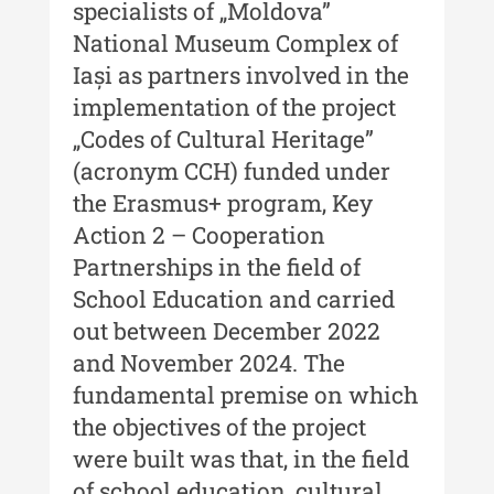
specialists of „Moldova”
XXIV / 2018
National Museum Complex of
Buletinul ”Ioan Neculce” al
Iași as partners involved in the
Muzeului de Istorie a Moldovei -
implementation of the project
XXIII / 2017
„Codes of Cultural Heritage”
Buletinul ”Ioan Neculce” al
(acronym CCH) funded under
Muzeului de Istorie a Moldovei -
XXII / 2016
the Erasmus+ program, Key
Action 2 – Cooperation
Indexul Complet
Partnerships in the field of
School Education and carried
Anuarul Muzeului Etnografic al
out between December 2022
Moldovei
and November 2024. The
Anuarul Muzeului Etnografic al
fundamental premise on which
Moldovei - XXII / 2022
the objectives of the project
Anuarul Muzeului Etnografic al
were built was that, in the field
Moldovei - XXI / 2021
of school education, cultural