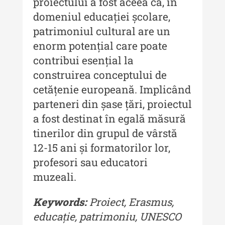
proiectului a fost aceea că, în
MediCult - Revista de mediere
domeniul educației școlare,
culturală
patrimoniul cultural are un
MediCult - Revista de mediere
enorm potențial care poate
culturală IV (2025)
contribui esențial la
MediCult - Revista de mediere
construirea conceptului de
culturală III (2024)
cetățenie europeană. Implicând
MediCult - Revista de mediere
parteneri din șase țări, proiectul
culturală II (2023)
a fost destinat în egală măsură
tinerilor din grupul de vârstă
Indexul Complet
12-15 ani și formatorilor lor,
profesori sau educatori
Acta Pangratia
muzeali.
Acta Pangratia I (2023)
Keywords:
Proiect, Erasmus,
Acta Pangratia II (2024)
educație, patrimoniu, UNESCO
Acta Pangratia III (2025)