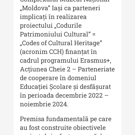
Indexul Complet
„Moldova” Iași ca parteneri
implicați în realizarea
Buletinul Centrului de Cercetare și
proiectului „Codurile
Conservare-Restaurare a
Patrimoniului
Patrimoniului Cultural” =
„Codes of Cultural Heritage”
Buletinul Centrului de Cercetare
(acronim CCH) finanțat în
și Conservare-Restaurare a
Patrimoniului - 2021
cadrul programului Erasmus+,
Acțiunea Cheie 2 – Parteneriate
Buletinul Centrului de Cercetare
de cooperare în domeniul
și Conservare-Restaurare a
Patrimoniului - 2020
Educației Școlare și desfășurat
în perioada decembrie 2022 –
Buletinul Centrului de Cercetare
noiembrie 2024.
și Conservare-Restaurare a
Patrimoniului - 2019
Premisa fundamentală pe care
Indexul Complet
au fost construite obiectivele