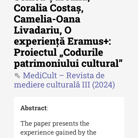
Coralia Costaș,
Camelia-Oana
Revista "Cercetări istorice"
Livadariu, O
Revista "Cercetări istorice" - XLIV
experiență Eramus+:
- 2025
Proiectul „Codurile
Revista "Cercetări istorice" - XLIII
- 2024
patrimoniului cultural”
Revista "Cercetări istorice" - XLII -
MediCult – Revista de
2023
mediere culturală III (2024)
Indexul Complet
Abstract
:
Buletinul ”Ioan Neculce” al Muzeului
de Istorie a Moldovei
The paper presents the
Buletinul ”Ioan Neculce” al
experience gained by the
Muzeului de Istorie a Moldovei -