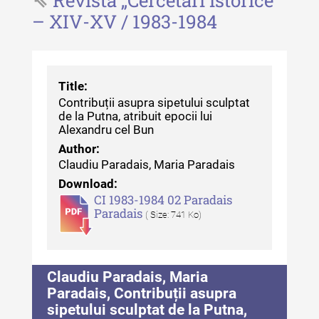
Revista "Cercetări istorice" - XLII -
– XIV-XV / 1983-1984
2023
Indexul Complet
Title:
Buletinul ”Ioan Neculce” al Muzeului
Contribuții asupra sipetului sculptat
de Istorie a Moldovei
de la Putna, atribuit epocii lui
Alexandru cel Bun
Buletinul ”Ioan Neculce” al
Author:
Muzeului de Istorie a Moldovei -
Claudiu Paradais, Maria Paradais
XXIV / 2018
Download:
CI 1983-1984 02 Paradais
Buletinul ”Ioan Neculce” al
Paradais
( Size: 741 Ko)
Muzeului de Istorie a Moldovei -
XXIII / 2017
Buletinul ”Ioan Neculce” al
Claudiu Paradais, Maria
Muzeului de Istorie a Moldovei -
Paradais, Contribuții asupra
XXII / 2016
sipetului sculptat de la Putna,