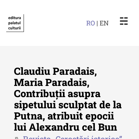
☵
RO
| EN
Claudiu Paradais,
Maria Paradais,
Contribuții asupra
Revista "Cercetări istorice"
sipetului sculptat de la
Revista "Cercetări istorice" - XLIV
Putna, atribuit epocii
- 2025
lui Alexandru cel Bun
Revista "Cercetări istorice" - XLIII
- 2024
Revista „Cercetări istorice”