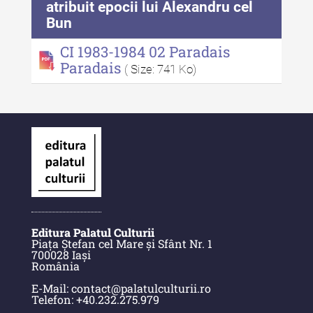
atribuit epocii lui Alexandru cel
Indexul Complet
Bun
Anuarul Muzeului Etnografic al
CI 1983-1984 02 Paradais
Moldovei
Paradais
( Size: 741 Ko)
Anuarul Muzeului Etnografic al
Moldovei - XXII / 2022
Anuarul Muzeului Etnografic al
Moldovei - XXI / 2021
Anuarul Muzeului Etnografic al
Moldovei - XX / 2020
Indexul Complet
Editura Palatul Culturii
Piața Ștefan cel Mare și Sfânt Nr. 1
700028 Iași
Buletinul Muzeului Științei și
România
Tehnicii ”Ștefan Procopiu”
E-Mail: contact@palatulculturii.ro
Telefon: +40.232.275.979
Buletinul Muzeului Științei și