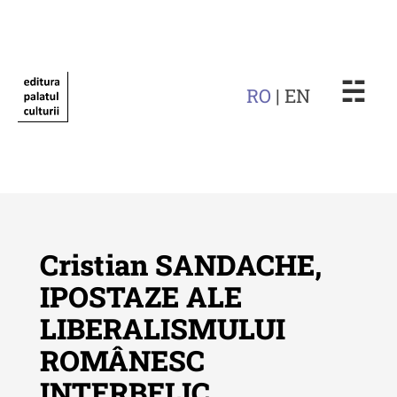
☵
RO
| EN
Cristian SANDACHE,
IPOSTAZE ALE
LIBERALISMULUI
Revista "Cercetări istorice"
ROMÂNESC
Revista "Cercetări istorice" - XLIV
INTERBELIC
- 2025