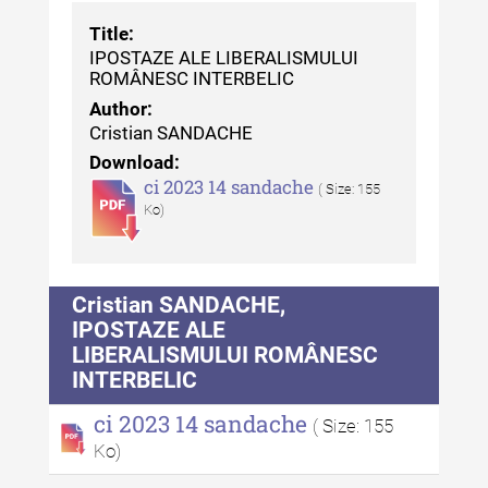
Tehnicii ”Ștefan Procopiu”
Title:
IPOSTAZE ALE LIBERALISMULUI
Buletinul Muzeului Științei și
ROMÂNESC INTERBELIC
Tehnicii ”Ștefan Procopiu” - An
Author:
XV / Nr. 15 / 2021
Cristian SANDACHE
Buletinul Muzeului Științei și
Download:
Tehnicii ”Ștefan Procopiu” - An
ci 2023 14 sandache
( Size: 155
XIV / Nr. 14 / 2020
Ko)
Buletinul Muzeului Științei și
Tehnicii ”Ștefan Procopiu” - An
XII / Nr. 13 / 2019
Cristian SANDACHE,
IPOSTAZE ALE
Indexul Complet
LIBERALISMULUI ROMÂNESC
INTERBELIC
Buletinul Centrului de Cercetare și
ci 2023 14 sandache
( Size: 155
Conservare-Restaurare a
Ko)
Patrimoniului