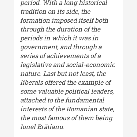
period. With a long historical
Muzeului de Istorie a Moldovei -
tradition on its side, the
XXII / 2016
formation imposed itself both
Indexul Complet
through the duration of the
periods in which it was in
Anuarul Muzeului Etnografic al
government, and through a
Moldovei
series of achievements of a
Anuarul Muzeului Etnografic al
legislative and social-economic
Moldovei - XXII / 2022
nature. Last but not least, the
Anuarul Muzeului Etnografic al
liberals offered the example of
Moldovei - XXI / 2021
some valuable political leaders,
attached to the fundamental
Anuarul Muzeului Etnografic al
Moldovei - XX / 2020
interests of the Romanian state,
the most famous of them being
Indexul Complet
Ionel Brătianu.
Buletinul Muzeului Științei și