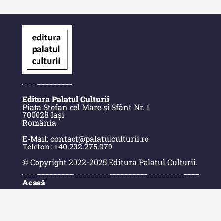
Buletinul Centrului de Cercetare
și Conservare-Restaurare a
Patrimoniului - 2021
Buletinul Centrului de Cercetare
și Conservare-Restaurare a
Patrimoniului - 2020
Buletinul Centrului de Cercetare
Editura Palatul Culturii
și Conservare-Restaurare a
Piața Ștefan cel Mare și Sfânt Nr. 1
Patrimoniului - 2019
700028 Iași
România
Indexul Complet
E-Mail: contact@palatulculturii.ro
Telefon: +40.232.275.979
MediCult - Revista de mediere
© Copyright 2022-2025 Editura Palatul Culturii.
culturală
Acasă
MediCult - Revista de mediere
Despre Editură
culturală IV (2025)
Contact
Indexul Publicațiilor