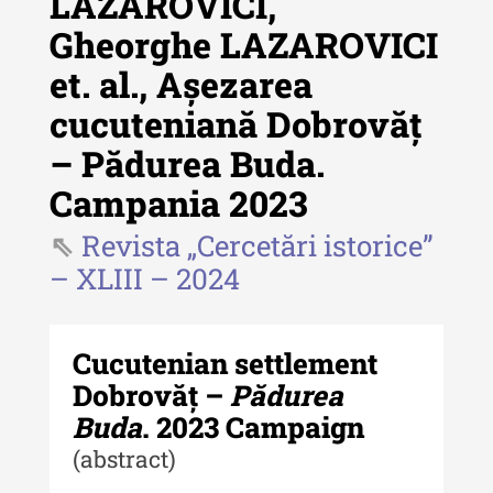
LAZAROVICI,
Gheorghe LAZAROVICI
Revista "Cercetări istorice"
et. al., Așezarea
Revista "Cercetări istorice" - XLIV
cucuteniană Dobrovăț
- 2025
– Pădurea Buda.
Revista "Cercetări istorice" - XLIII
- 2024
Campania 2023
Revista "Cercetări istorice" - XLII -
Revista „Cercetări istorice”
2023
– XLIII – 2024
Indexul Complet
Cucutenian settlement
Buletinul ”Ioan Neculce” al Muzeului
de Istorie a Moldovei
Dobrovăț –
Pădurea
Buda
. 2023 Campaign
Buletinul ”Ioan Neculce” al
(abstract)
Muzeului de Istorie a Moldovei -
XXIV / 2018