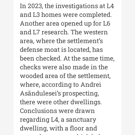
In 2023, the investigations at L4
Buletinul ”Ioan Neculce” al
and L3 homes were completed.
Muzeului de Istorie a Moldovei -
Another area opened up for L6
XXIII / 2017
and L7 research. The western
Buletinul ”Ioan Neculce” al
area, where the settlement’s
Muzeului de Istorie a Moldovei -
XXII / 2016
defense moat is located, has
been checked. At the same time,
Indexul Complet
checks were also made in the
wooded area of the settlement,
Anuarul Muzeului Etnografic al
where, according to Andrei
Moldovei
Asăndulesei’s prospecting,
Anuarul Muzeului Etnografic al
there were other dwellings.
Moldovei - XXII / 2022
Conclusions were drawn
Anuarul Muzeului Etnografic al
regarding L4, a sanctuary
Moldovei - XXI / 2021
dwelling, with a floor and
Anuarul Muzeului Etnografic al