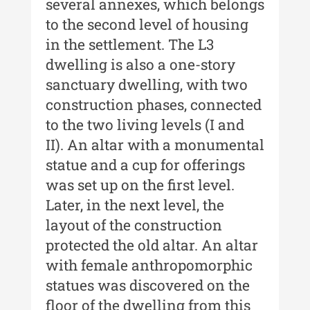
several annexes, which belongs
Moldovei - XX / 2020
to the second level of housing
Indexul Complet
in the settlement. The L3
dwelling is also a one-story
Buletinul Muzeului Științei și
sanctuary dwelling, with two
Tehnicii ”Ștefan Procopiu”
construction phases, connected
to the two living levels (I and
Buletinul Muzeului Științei și
Tehnicii ”Ștefan Procopiu” - An
II). An altar with a monumental
XV / Nr. 15 / 2021
statue and a cup for offerings
was set up on the first level.
Buletinul Muzeului Științei și
Tehnicii ”Ștefan Procopiu” - An
Later, in the next level, the
XIV / Nr. 14 / 2020
layout of the construction
Buletinul Muzeului Științei și
protected the old altar. An altar
Tehnicii ”Ștefan Procopiu” - An
with female anthropomorphic
XII / Nr. 13 / 2019
statues was discovered on the
Indexul Complet
floor of the dwelling from this