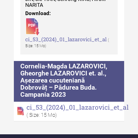
Indexul Complet
NARITA
Download:
Alte publicatii, cataloage, volume de
autor
ci_53_(2024)_01_lazarovici_et_al
(
Indexul Complet
Size: 15 Mo)
Informații Utile
Cornelia-Magda LAZAROVICI,
Despre Editură
Gheorghe LAZAROVICI et. al.,
Așezarea cucuteniană
Contact
Dobrovăț – Pădurea Buda.
Campania 2023
Indexul Publicațiilor
ci_53_(2024)_01_lazarovici_et_al
( Size: 15 Mo)