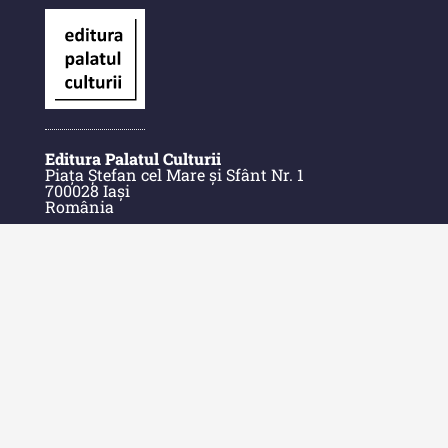
Editura Palatul Culturii
Piața Ștefan cel Mare și Sfânt Nr. 1
700028 Iași
România
E-Mail: contact@palatulculturii.ro
Telefon: +40.232.275.979
© Copyright 2022-2025 Editura Palatul Culturii.
Acasă
Despre Editură
Contact
Indexul Publicațiilor