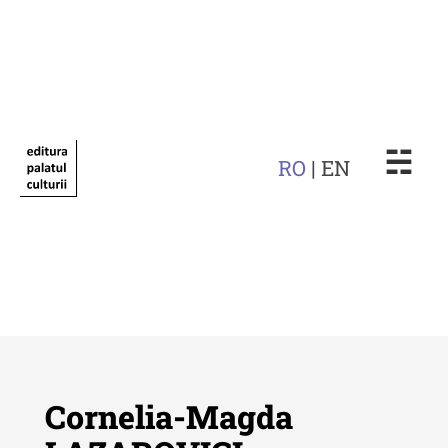
☵
RO
| EN
Cornelia-Magda