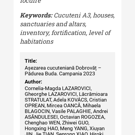
locuire
culturală
Keywords:
Cucuteni A3, houses,
MediCult - Revista de mediere
sanctuaries and altars,
culturală IV (2025)
inventory, fortification, level of
MediCult - Revista de mediere
habitations
culturală III (2024)
MediCult - Revista de mediere
culturală II (2023)
Title:
Așezarea cucuteniană Dobrovăț –
Indexul Complet
Pădurea Buda. Campania 2023
Author:
Cornelia-Magda LAZAROVICI,
Acta Pangratia
Gheorghe LAZAROVICI, Lăcrămioara
STRATULAT, Adela KOVÁCS, Cristian
Acta Pangratia I (2023)
OPREAN, Mircea OANCĂ, Mihaela
BLAGOCIN, Vasile PALAGHIE, Andrei
Acta Pangratia II (2024)
ASĂNDULESEI, Octavian ROGOZEA,
Chenghao WEN, Zhiwei GUO,
Acta Pangratia III (2025)
Hongxing HAO, Meng YANG, Xiuyan
JIN, Jie TIAN, Senrong XIAO, Hiroki