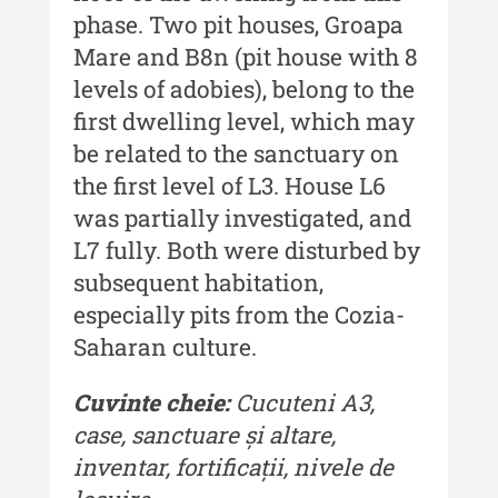
phase. Two pit houses, Groapa
Buletinul Centrului de Cercetare și
Mare and B8n (pit house with 8
Conservare-Restaurare a
levels of adobies), belong to the
Patrimoniului
first dwelling level, which may
Buletinul Centrului de Cercetare
be related to the sanctuary on
și Conservare-Restaurare a
the first level of L3. House L6
Patrimoniului - 2021
was partially investigated, and
Buletinul Centrului de Cercetare
L7 fully. Both were disturbed by
și Conservare-Restaurare a
subsequent habitation,
Patrimoniului - 2020
especially pits from the Cozia-
Buletinul Centrului de Cercetare
Saharan culture.
și Conservare-Restaurare a
Patrimoniului - 2019
Cuvinte cheie:
Cucuteni A3,
Indexul Complet
case, sanctuare și altare,
inventar, fortificații, nivele de
MediCult - Revista de mediere