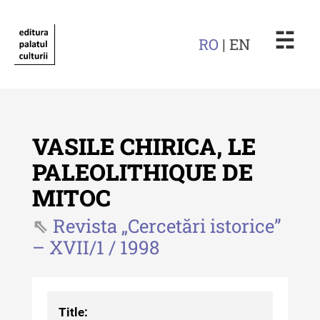
☵
RO
| EN
VASILE CHIRICA, LE
PALEOLITHIQUE DE
MITOC
Revista "Cercetări istorice"
Revista „Cercetări istorice”
Revista "Cercetări istorice" - XLIV
– XVII/1 / 1998
- 2025
Revista "Cercetări istorice" - XLIII
- 2024
Title:
Revista "Cercetări istorice" - XLII -