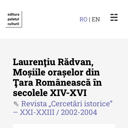
☵
RO
| EN
Laurenţiu Rădvan,
Moșiile orașelor din
Ţara Românească în
Revista "Cercetări istorice"
secolele XIV-XVI
Revista "Cercetări istorice" - XLIV
- 2025
Revista „Cercetări istorice”
– XXI-XXIII / 2002-2004
Revista "Cercetări istorice" - XLIII
- 2024