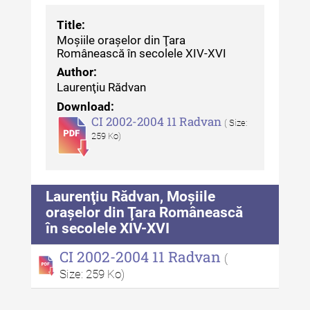
Revista "Cercetări istorice" - XLII -
2023
Title:
Moșiile orașelor din Ţara
Indexul Complet
Românească în secolele XIV-XVI
Author:
Buletinul ”Ioan Neculce” al Muzeului
Laurenţiu Rădvan
de Istorie a Moldovei
Download:
CI 2002-2004 11 Radvan
( Size:
Buletinul ”Ioan Neculce” al
259 Ko)
Muzeului de Istorie a Moldovei -
XXIV / 2018
Buletinul ”Ioan Neculce” al
Laurenţiu Rădvan, Moșiile
Muzeului de Istorie a Moldovei -
orașelor din Ţara Românească
XXIII / 2017
în secolele XIV-XVI
Buletinul ”Ioan Neculce” al
CI 2002-2004 11 Radvan
(
Muzeului de Istorie a Moldovei -
Size: 259 Ko)
XXII / 2016
Indexul Complet