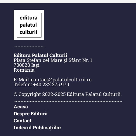
Anuarul Muzeului Etnografic al
Moldovei
Anuarul Muzeului Etnografic al
Moldovei - XXII / 2022
Anuarul Muzeului Etnografic al
Editura Palatul Culturii
Piața Ștefan cel Mare și Sfânt Nr. 1
Moldovei - XXI / 2021
700028 Iași
România
Anuarul Muzeului Etnografic al
E-Mail: contact@palatulculturii.ro
Moldovei - XX / 2020
Telefon: +40.232.275.979
Indexul Complet
© Copyright 2022-2025 Editura Palatul Culturii.
Acasă
Buletinul Muzeului Științei și
Despre Editură
Tehnicii ”Ștefan Procopiu”
Contact
Indexul Publicațiilor
Buletinul Muzeului Științei și