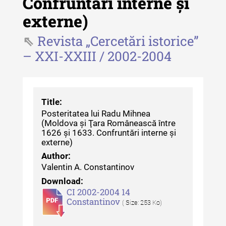
Confruntări interne și
Revista "Cercetări istorice" - XLII -
externe)
2023
Revista „Cercetări istorice”
Indexul Complet
– XXI-XXIII / 2002-2004
Buletinul ”Ioan Neculce” al Muzeului
de Istorie a Moldovei
Title:
Buletinul ”Ioan Neculce” al
Posteritatea lui Radu Mihnea
Muzeului de Istorie a Moldovei -
(Moldova și Ţara Românească între
XXIV / 2018
1626 și 1633. Confruntări interne și
externe)
Buletinul ”Ioan Neculce” al
Author:
Muzeului de Istorie a Moldovei -
Valentin A. Constantinov
XXIII / 2017
Download:
CI 2002-2004 14
Buletinul ”Ioan Neculce” al
Constantinov
( Size: 253 Ko)
Muzeului de Istorie a Moldovei -
XXII / 2016