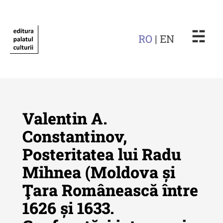
☵
RO
| EN
Valentin A.
Constantinov,
Posteritatea lui Radu
Revista "Cercetări istorice"
Mihnea (Moldova și
Revista "Cercetări istorice" - XLIV
Ţara Românească între
- 2025
1626 și 1633.
Revista "Cercetări istorice" - XLIII
- 2024