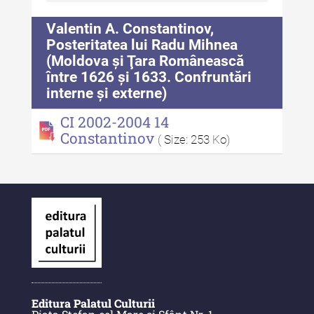
Indexul Complet
Valentin A. Constantinov,
Posteritatea lui Radu Mihnea
Anuarul Muzeului Etnografic al
(Moldova și Ţara Românească
Moldovei
între 1626 și 1633. Confruntări
interne și externe)
Anuarul Muzeului Etnografic al
Moldovei - XXII / 2022
CI 2002-2004 14
Constantinov
( Size: 253 Ko)
Anuarul Muzeului Etnografic al
Moldovei - XXI / 2021
Anuarul Muzeului Etnografic al
Moldovei - XX / 2020
Indexul Complet
Buletinul Muzeului Științei și
Tehnicii ”Ștefan Procopiu”
Editura Palatul Culturii