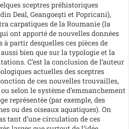
elques sceptres préhistoriques
An
Buletinul ”Ioan Neculce” al
al
din Deal, Geangoeşti et Popricani),
 -
Muzeului de Istorie a
tra carpatiques de la Roumanie (la
An
Moldovei - XXIII / 2017
 qui ont apporté de nouvelles données
al
Buletinul ”Ioan Neculce” al
 à partir desquelles ces pièces de
In
Muzeului de Istorie a
 aussi bien que sur la typologie et la
Moldovei - XXII / 2016
tations. C’est la conclusion de l’auteur
pologiques actuelles des sceptres
Indexul Complet
fonction de ces nouvelles trouvailles,
re ou selon le système d’emmanchement
Buletinul Centrului de Cercetare și
Med
Conservare-Restaurare a
cul
age représentée (par exemple, des
Patrimoniului
es ou des oiseaux aquatiques). On
i
Me
Buletinul Centrului de
iu”
me
pas tant d’une circulation de ces
Cercetare și Conservare-
rès larges que surtout de l’idée