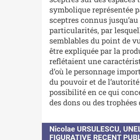
symbolique représentée pa
Buletinul Muzeului Științe
și Tehnicii ”Ștefan Procop
sceptres connus jusqu’au
- An XIV / Nr. 14 / 2020
particularités, par lesque
semblables du point de vue
Buletinul Muzeului Științe
être expliquée par la prod
și Tehnicii ”Ștefan Procop
- An XII / Nr. 13 / 2019
reflétaient une caractéri
d’où le personnage import
Indexul Complet
du pouvoir et de l’autorit
possibilité en ce qui con
des dons ou des trophées 
Acta Pangratia
Nicolae URSULESCU, UNE
FIGURATIVE RECENT PUB