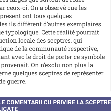
Me
Restaurare a Patrimoniului -
r ceux-ci. On a observé que les
i
me
2021
iu”
 présent ont tous quelques
Me
Buletinul Centrului de
lles ils diffèrent d’autres exemplaires
me
Cercetare și Conservare-
 typologique. Cette réalité pourrait
i
Restaurare a Patrimoniului -
In
uction locale des sceptres, qui
iu”
2020
stique de la communauté respective,
Buletinul Centrului de
ant avec le droit de porter ce symbole
Cercetare și Conservare-
é provenait. On n’exclu non plus la
Restaurare a Patrimoniului -
cerne quelques sceptres de représenter
2019
de guerre.
Indexul Complet
Alte publicatii, cataloage, volume de
Info
LE COMENTARII CU PRIVIRE LA SCEPTR
autor
LICATE