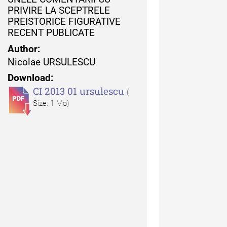
uarul Muzeului Etnografic
PRIVIRE LA SCEPTRELE
 Moldovei - XXI / 2021
PREISTORICE FIGURATIVE
RECENT PUBLICATE
uarul Muzeului Etnografic
Author:
 Moldovei - XX / 2020
Nicolae URSULESCU
Download:
dexul Complet
CI 2013 01 ursulescu
(
Size: 1 Mo)
iCult - Revista de mediere
turală
diCult - Revista de
diere culturală IV (2025)