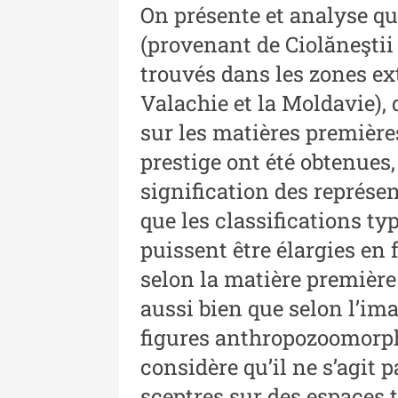
On présente et analyse qu
XLIII - 2024
(provenant de Ciolăneştii 
Revista "Cercetări istorice"
trouvés dans les zones ex
XLII - 2023
Valachie et la Moldavie),
Indexul Complet
sur les matières premières
prestige ont été obtenues,
signification des représen
que les classifications ty
puissent être élargies en 
selon la matière premiè
Buletinul Muzeului Științei și
Tehnicii ”Ștefan Procopiu”
aussi bien que selon l’im
figures anthropozoomorph
Buletinul Muzeului Științe
și Tehnicii ”Ștefan Procop
considère qu’il ne s’agit 
- An XV / Nr. 15 / 2021
sceptres sur des espaces t