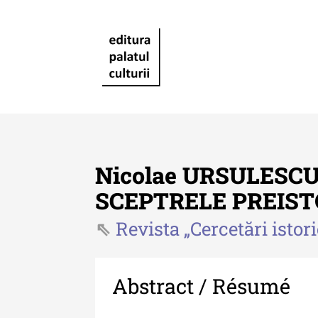
Nicolae URSULESCU
SCEPTRELE PREIST
Revista „Cercetări istor
Revista "Cercetări istorice"
Revista "Cercetări istorice"
XLIV - 2025
Abstract / Résumé
Revista "Cercetări istorice"