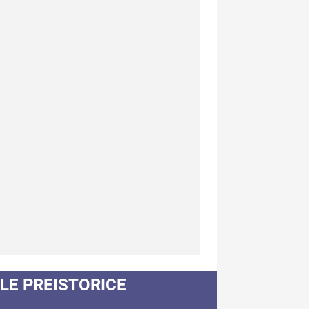
diCult - Revista de
diere culturală III (2024)
diCult - Revista de
diere culturală II (2023)
dexul Complet
rmații Utile
ELE PREISTORICE