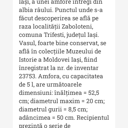
Iași, a unei amfore întregi din
XXIV / 2018
albia râului. Punctul unde s-a
Buletinul ”Ioan Neculce” al
făcut descoperirea se află pe
Muzeului de Istorie a Moldovei -
raza localității Zaboloteni,
XXIII / 2017
comuna Trifesti, județul Iași.
Buletinul ”Ioan Neculce” al
Vasul, foarte bine conservat, se
Muzeului de Istorie a Moldovei -
află în colecțiile Muzeului de
XXII / 2016
Istorie a Moldovei Iași, fiind
Indexul Complet
înregistrat la nr. de inventar
23753. Amfora, cu capacitatea
Anuarul Muzeului Etnografic al
de 5 l, are următoarele
Moldovei
dimensiuni: înălțimea = 52,5
Anuarul Muzeului Etnografic al
cm; diametrul maxim = 20 cm;
Moldovei - XXII / 2022
diametrul gurii = 8,5 cm;
Anuarul Muzeului Etnografic al
adâncimea = 50 cm. Recipientul
Moldovei - XXI / 2021
prezintă o serie de