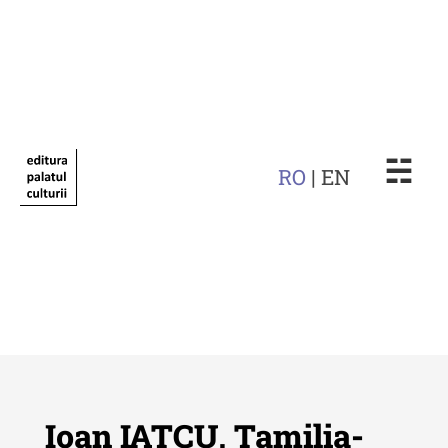
☵
RO
| EN
Ioan IAȚCU, Tamilia-