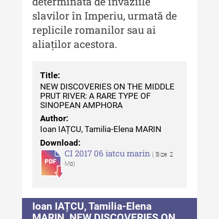
determinată de invaziile
slavilor în Imperiu, urmată de
Indexul Complet
replicile romanilor sau ai
aliaților acestora.
Alte publicatii, cataloage, volume de
autor
Indexul Complet
Title:
NEW DISCOVERIES ON THE MIDDLE
PRUT RIVER: A RARE TYPE OF
Informații Utile
SINOPEAN AMPHORA
Author:
Despre Editură
Ioan IAȚCU, Tamilia-Elena MARIN
Contact
Download:
CI 2017 06 iatcu marin
( Size: 2
Indexul Publicațiilor
Mo)
Ioan IAȚCU, Tamilia-Elena
MARIN, NEW DISCOVERIES ON