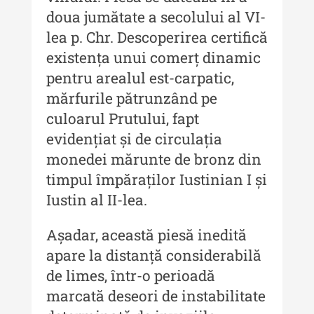
MediCult - Revista de mediere
doua jumătate a secolului al VI-
culturală
lea p. Chr. Descoperirea certifică
MediCult - Revista de mediere
existența unui comerț dinamic
culturală IV (2025)
pentru arealul est-carpatic,
mărfurile pătrunzând pe
MediCult - Revista de mediere
culturală III (2024)
culoarul Prutului, fapt
evidențiat și de circulația
MediCult - Revista de mediere
culturală II (2023)
monedei mărunte de bronz din
timpul împăraților Iustinian I și
Indexul Complet
Iustin al II-lea.
Acta Pangratia
Așadar, această piesă inedită
apare la distanță considerabilă
Acta Pangratia I (2023)
de limes, într-o perioadă
Acta Pangratia II (2024)
marcată deseori de instabilitate
Acta Pangratia III (2025)