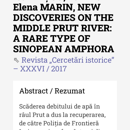
Elena MARIN, NEW
DISCOVERIES ON THE
Revista "Cercetări istorice"
MIDDLE PRUT RIVER:
Revista "Cercetări istorice" - XLIV
A RARE TYPE OF
- 2025
SINOPEAN AMPHORA
Revista "Cercetări istorice" - XLIII
- 2024
Revista „Cercetări istorice”
Revista "Cercetări istorice" - XLII -
– XXXVI / 2017
2023
Indexul Complet
Abstract / Rezumat
Buletinul ”Ioan Neculce” al Muzeului
Scăderea debitului de apă în
de Istorie a Moldovei
râul Prut a dus la recuperarea,
Buletinul ”Ioan Neculce” al
de către Poliția de Frontieră
Muzeului de Istorie a Moldovei -