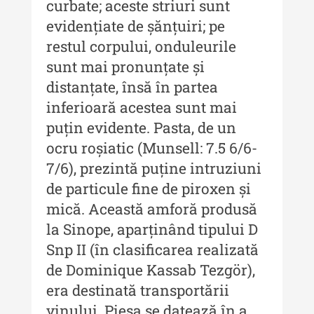
Indexul Complet
curbate; aceste striuri sunt
evidențiate de șănțuiri; pe
restul corpului, onduleurile
Buletinul Centrului de Cercetare și
Conservare-Restaurare a
sunt mai pronunțate și
Patrimoniului
distanțate, însă în partea
Buletinul Centrului de Cercetare
inferioară acestea sunt mai
și Conservare-Restaurare a
puțin evidente. Pasta, de un
Patrimoniului - 2021
ocru roșiatic (Munsell: 7.5 6/6-
Buletinul Centrului de Cercetare
7/6), prezintă puține intruziuni
și Conservare-Restaurare a
de particule fine de piroxen și
Patrimoniului - 2020
mică. Această amforă produsă
Buletinul Centrului de Cercetare
la Sinope, aparținând tipului D
și Conservare-Restaurare a
Snp II (în clasificarea realizată
Patrimoniului - 2019
de Dominique Kassab Tezgör),
Indexul Complet
era destinată transportării
vinului. Piesa se datează în a