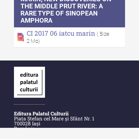
THE MIDDLE PRUT RIVER: A
RARE TYPE OF SINOPEAN
AMPHORA
CI 2017 06 iatcu marin
( Size:
2 Mo)
Editura Palatul Culturii
Piața Ștefan cel Mare și Sfânt Nr. 1
700028 Iași
România
E-Mail: contact@palatulculturii.ro