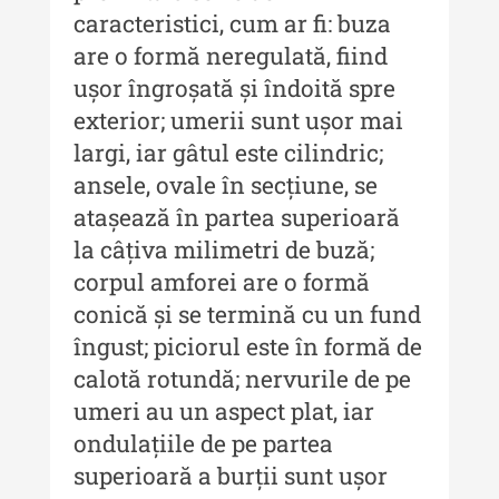
Anuarul Muzeului Etnografic al
caracteristici, cum ar fi: buza
Moldovei - XX / 2020
are o formă neregulată, fiind
ușor îngroșată și îndoită spre
Indexul Complet
exterior; umerii sunt ușor mai
largi, iar gâtul este cilindric;
Buletinul Muzeului Științei și
Tehnicii ”Ștefan Procopiu”
ansele, ovale în secțiune, se
atașează în partea superioară
Buletinul Muzeului Științei și
la câțiva milimetri de buză;
Tehnicii ”Ștefan Procopiu” - An
XV / Nr. 15 / 2021
corpul amforei are o formă
conică și se termină cu un fund
Buletinul Muzeului Științei și
Tehnicii ”Ștefan Procopiu” - An
îngust; piciorul este în formă de
XIV / Nr. 14 / 2020
calotă rotundă; nervurile de pe
umeri au un aspect plat, iar
Buletinul Muzeului Științei și
Tehnicii ”Ștefan Procopiu” - An
ondulațiile de pe partea
XII / Nr. 13 / 2019
superioară a burții sunt ușor