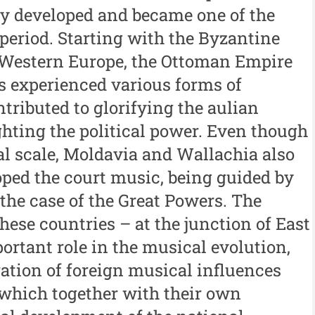
Buletinul ”Ioan Neculce” al
al
y developed and became one of the
 -
Muzeului de Istorie a
 period. Starting with the Byzantine
An
Moldovei - XXIII / 2017
 Western Europe, the Ottoman Empire
al
Buletinul ”Ioan Neculce” al
s experienced various forms of
In
Muzeului de Istorie a
tributed to glorifying the aulian
Moldovei - XXII / 2016
hting the political power. Even though
al scale, Moldavia and Wallachia also
Indexul Complet
ed the court music, being guided by
 the case of the Great Powers. The
Buletinul Centrului de Cercetare și
Med
Conservare-Restaurare a
cul
hese countries – at the junction of East
Patrimoniului
rtant role in the musical evolution,
i
Me
Buletinul Centrului de
iu”
me
tration of foreign musical influences
Cercetare și Conservare-
 which together with their own
Me
Restaurare a Patrimoniului -