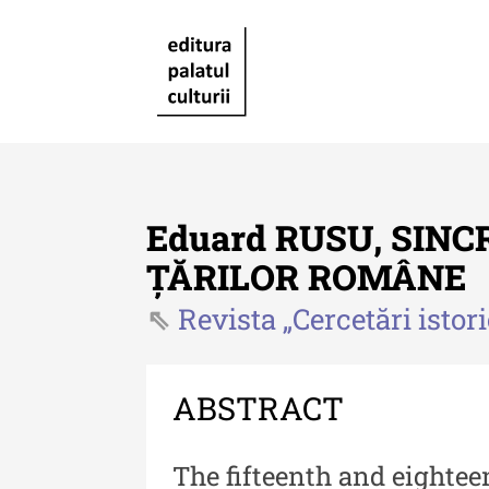
Eduard RUSU, SIN
ȚĂRILOR ROMÂNE
Revista „Cercetări istor
Revista "Cercetări istorice"
Revista "Cercetări istorice"
XLIV - 2025
ABSTRACT
Revista "Cercetări istorice"
The fifteenth and eightee
XLIII - 2024