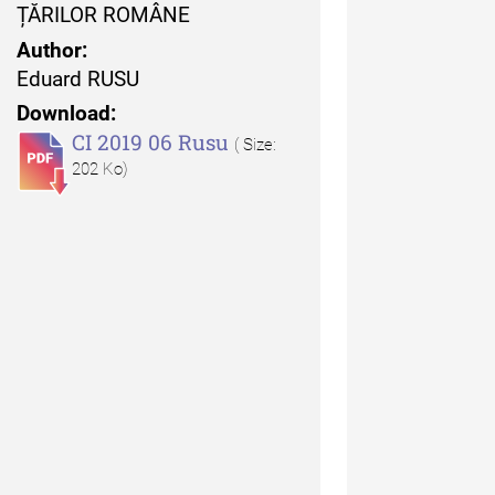
 Moldovei - XXI / 2021
ȚĂRILOR ROMÂNE
Author:
uarul Muzeului Etnografic
Eduard RUSU
 Moldovei - XX / 2020
Download:
CI 2019 06 Rusu
dexul Complet
( Size:
202 Ko)
iCult - Revista de mediere
turală
diCult - Revista de
diere culturală IV (2025)
diCult - Revista de