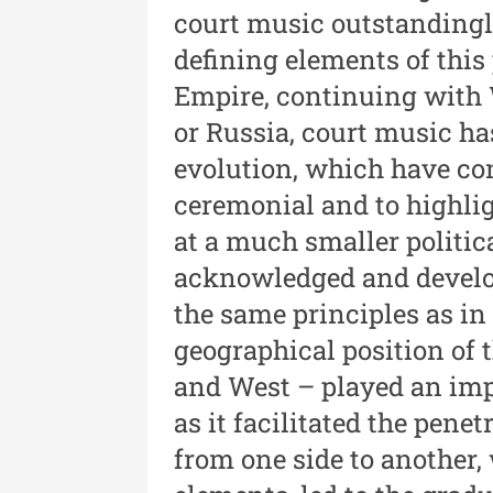
court music outstandingl
Revista "Cercetări istorice"
defining elements of this
XLII - 2023
Empire, continuing with
Indexul Complet
or Russia, court music ha
evolution, which have con
ceremonial and to highlig
at a much smaller politic
acknowledged and develop
the same principles as in
Buletinul Muzeului Științei și
Tehnicii ”Ștefan Procopiu”
geographical position of t
and West – played an impo
Buletinul Muzeului Științe
și Tehnicii ”Ștefan Procop
as it facilitated the pene
- An XV / Nr. 15 / 2021
from one side to another,