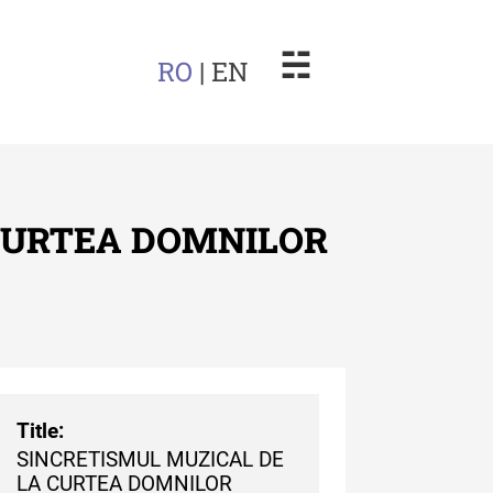
☵
RO
| EN
 CURTEA DOMNILOR
arul Muzeului Etnografic al
dovei
uarul Muzeului Etnografic
 Moldovei - XXII / 2022
Title:
SINCRETISMUL MUZICAL DE
uarul Muzeului Etnografic
LA CURTEA DOMNILOR