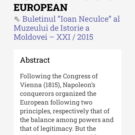
EUROPEAN
- 2025
Buletinul ”Ioan Neculce” al
Revista "Cercetări istorice" - XLIII
- 2024
Muzeului de Istorie a
Moldovei – XXI / 2015
Revista "Cercetări istorice" - XLII -
2023
Indexul Complet
Abstract
Buletinul ”Ioan Neculce” al Muzeului
Following the Congress of
de Istorie a Moldovei
Vienna (1815), Napoleon’s
Buletinul ”Ioan Neculce” al
conquerors organized the
Muzeului de Istorie a Moldovei -
European following two
XXIV / 2018
principles, respectively that of
Buletinul ”Ioan Neculce” al
the balance among powers and
Muzeului de Istorie a Moldovei -
that of legitimacy. But the
XXIII / 2017