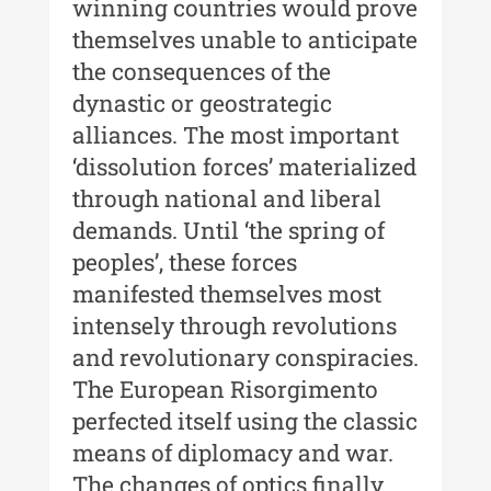
winning countries would prove
Buletinul ”Ioan Neculce” al
themselves unable to anticipate
Muzeului de Istorie a Moldovei -
the consequences of the
XXII / 2016
dynastic or geostrategic
Indexul Complet
alliances. The most important
‘dissolution forces’ materialized
Anuarul Muzeului Etnografic al
through national and liberal
Moldovei
demands. Until ‘the spring of
Anuarul Muzeului Etnografic al
peoples’, these forces
Moldovei - XXII / 2022
manifested themselves most
Anuarul Muzeului Etnografic al
intensely through revolutions
Moldovei - XXI / 2021
and revolutionary conspiracies.
The European Risorgimento
Anuarul Muzeului Etnografic al
Moldovei - XX / 2020
perfected itself using the classic
means of diplomacy and war.
Indexul Complet
The changes of optics finally