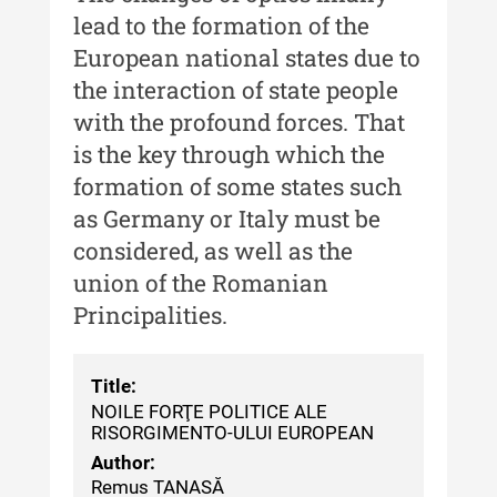
lead to the formation of the
Buletinul Muzeului Științei și
European national states due to
Tehnicii ”Ștefan Procopiu”
the interaction of state people
Buletinul Muzeului Științei și
with the profound forces. That
Tehnicii ”Ștefan Procopiu” - An
is the key through which the
XV / Nr. 15 / 2021
formation of some states such
Buletinul Muzeului Științei și
as Germany or Italy must be
Tehnicii ”Ștefan Procopiu” - An
XIV / Nr. 14 / 2020
considered, as well as the
union of the Romanian
Buletinul Muzeului Științei și
Principalities.
Tehnicii ”Ștefan Procopiu” - An
XII / Nr. 13 / 2019
Indexul Complet
Title:
NOILE FORŢE POLITICE ALE
RISORGIMENTO-ULUI EUROPEAN
Buletinul Centrului de Cercetare și
Author:
Conservare-Restaurare a
Remus TANASĂ