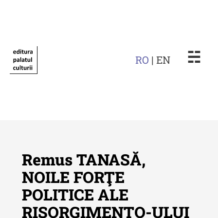
☵
RO
| EN
Remus TANASĂ,
NOILE FORŢE
POLITICE ALE
Revista "Cercetări istorice"
RISORGIMENTO-ULUI
Revista "Cercetări istorice" - XLIV