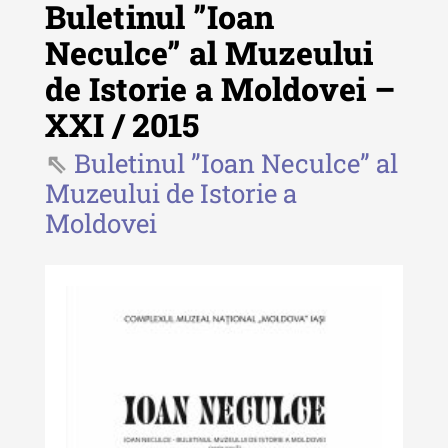
Buletinul ”Ioan
Neculce” al Muzeului
de Istorie a Moldovei –
Revista "Cercetări istorice"
XXI / 2015
Revista "Cercetări istorice" - XLIV
- 2025
Buletinul ”Ioan Neculce” al
Muzeului de Istorie a
Revista "Cercetări istorice" - XLIII
Moldovei
- 2024
Revista "Cercetări istorice" - XLII -
2023
Indexul Complet
Buletinul ”Ioan Neculce” al Muzeului
de Istorie a Moldovei
Buletinul ”Ioan Neculce” al