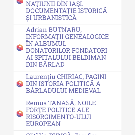
NAŢIUNII DIN IAŞI.
Acta Pangratia III (2025)
DOCUMENTAŢIE ISTORICĂ
ȘI URBANISTICĂ
Indexul Complet
Adrian BUTNARU,
Alte publicatii, cataloage, volume de
INFORMAȚII GENEALOGICE
autor
ÎN ALBUMUL
DONATORILOR FONDATORI
Indexul Complet
AI SPITALULUI BELDIMAN
DIN BÂRLAD
Informații Utile
Laurențiu CHIRIAC, PAGINI
DIN ISTORIA POLITICĂ A
Despre Editură
BÂRLADULUI MEDIEVAL
Contact
Remus TANASĂ, NOILE
Indexul Publicațiilor
FORŢE POLITICE ALE
RISORGIMENTO-ULUI
EUROPEAN