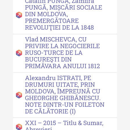
Cătălin PUNGĂ, Zamfira
PUNGĂ, MIȘCĂRI SOCIALE
DIN MOLDOVA,
PREMERGĂTOARE
REVOLUŢIEI DE LA 1848
Vlad MISCHEVCA, CU
PRIVIRE LA NEGOCIERILE
RUSO-TURCE DE LA
BUCUREŞTI DIN
PRIMĂVARA ANULUI 1812
Alexandru ISTRATI, PE
DRUMURI UITATE, PRIN
MOLDOVA, ÎMPREUNĂ CU
GHEORGHE GHIBĂNESCU.
NOTE DINTR-UN FOILETON
DE CĂLĂTORIE (I)
XXI – 2015 – Titlu & Sumar,
Abrevieri