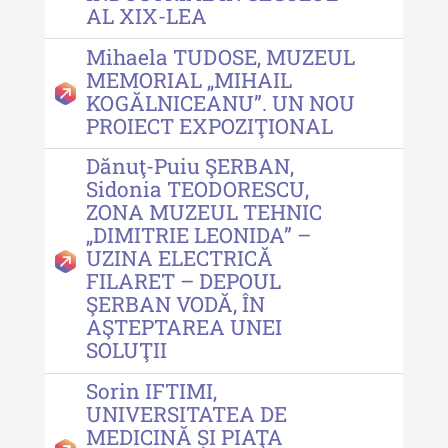
AL XIX-LEA
MediCult - Revista de mediere
Mihaela TUDOSE, MUZEUL
culturală
MEMORIAL „MIHAIL
KOGĂLNICEANU”. UN NOU
MediCult - Revista de mediere
PROIECT EXPOZIŢIONAL
culturală IV (2025)
Dănuţ-Puiu ŞERBAN,
MediCult - Revista de mediere
Sidonia TEODORESCU,
culturală III (2024)
ZONA MUZEUL TEHNIC
MediCult - Revista de mediere
„DIMITRIE LEONIDA” –
culturală II (2023)
UZINA ELECTRICĂ
FILARET – DEPOUL
Indexul Complet
ŞERBAN VODĂ, ÎN
AŞTEPTAREA UNEI
SOLUŢII
Acta Pangratia
Sorin IFTIMI,
Acta Pangratia I (2023)
UNIVERSITATEA DE
Acta Pangratia II (2024)
MEDICINĂ ȘI PIAŢA