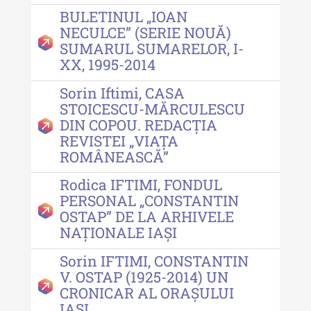
Moldovei - XXI / 2021
BULETINUL „IOAN
Anuarul Muzeului Etnografic al
NECULCE” (SERIE NOUĂ)
Moldovei - XX / 2020
SUMARUL SUMARELOR, I-
XX, 1995-2014
Indexul Complet
Sorin Iftimi, CASA
STOICESCU-MĂRCULESCU
Buletinul Muzeului Științei și
DIN COPOU. REDACȚIA
Tehnicii ”Ștefan Procopiu”
REVISTEI „VIAȚA
ROMÂNEASCĂ”
Buletinul Muzeului Științei și
Tehnicii ”Ștefan Procopiu” - An
Rodica IFTIMI, FONDUL
XV / Nr. 15 / 2021
PERSONAL „CONSTANTIN
OSTAP” DE LA ARHIVELE
Buletinul Muzeului Științei și
NAȚIONALE IAȘI
Tehnicii ”Ștefan Procopiu” - An
XIV / Nr. 14 / 2020
Sorin IFTIMI, CONSTANTIN
V. OSTAP (1925-2014) UN
Buletinul Muzeului Științei și
CRONICAR AL ORAȘULUI
Tehnicii ”Ștefan Procopiu” - An
IAȘI
XII / Nr. 13 / 2019