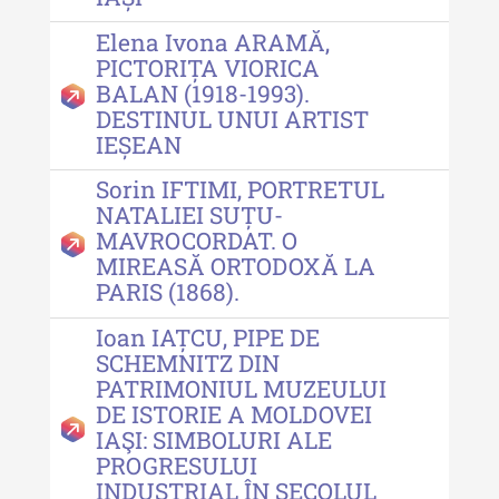
Indexul Complet
Elena Ivona ARAMĂ,
PICTORIȚA VIORICA
BALAN (1918-1993).
Buletinul Centrului de Cercetare și
DESTINUL UNUI ARTIST
Conservare-Restaurare a
IEȘEAN
Patrimoniului
Sorin IFTIMI, PORTRETUL
Buletinul Centrului de Cercetare
NATALIEI SUȚU-
și Conservare-Restaurare a
MAVROCORDAT. O
Patrimoniului - 2021
MIREASĂ ORTODOXĂ LA
PARIS (1868).
Buletinul Centrului de Cercetare
și Conservare-Restaurare a
Ioan IAȚCU, PIPE DE
Patrimoniului - 2020
SCHEMNITZ DIN
PATRIMONIUL MUZEULUI
Buletinul Centrului de Cercetare
DE ISTORIE A MOLDOVEI
și Conservare-Restaurare a
IAŞI: SIMBOLURI ALE
Patrimoniului - 2019
PROGRESULUI
Indexul Complet
INDUSTRIAL ÎN SECOLUL