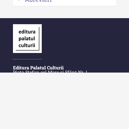
Editura Palatul Culturii
Piața Ștefan cel Mare și Sfânt Nr. 1
700028 Iași
România
E-Mail: contact@palatulculturii.ro
Telefon: +40.232.275.979
© Copyright 2022-2025 Editura Palatul Culturii.
Acasă
Despre Editură