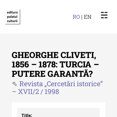
☵
RO
| EN
GHEORGHE CLIVETI,
1856 – 1878: TURCIA –
PUTERE GARANTĂ?
Revista "Cercetări istorice"
Revista „Cercetări istorice”
Revista "Cercetări istorice" - XLIV
– XVII/2 / 1998
- 2025
Revista "Cercetări istorice" - XLIII
- 2024
Title: