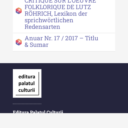
CRITIQUE SUR L’OEUVRE
FOLKLORIQUE DE LUTZ
RÖHRICH, Lexikon der
sprichwörtlichen
Redensarten
Anuar Nr. 17 / 2017 – Titlu
& Sumar
Editura Palatul Culturii
Piața Ștefan cel Mare și Sfânt Nr. 1
700028 Iași
România