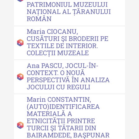
PATRIMONIUL MUZEULUI
Acta Pangratia III (2025)
NAȚIONAL AL ȚĂRANULUI
ROMÂN
Indexul Complet
Maria CIOCANU,
CUSĂTURI ŞI BRODERII PE
Alte publicatii, cataloage, volume de
TEXTILE DE INTERIOR.
autor
COLECȚII MUZEALE
Indexul Complet
Ana PASCU, JOCUL-ÎN-
CONTEXT. O NOUĂ
PERSPECTIVĂ ÎN ANALIZA
Informații Utile
JOCULUI CU REGULI
Despre Editură
Marin CONSTANTIN,
Contact
(AUTO)IDENTIFICAREA
MATERIALĂ A
Indexul Publicațiilor
ETNICITĂŢII PRINTRE
TURCII ŞI TĂTARII DIN
BAIRAMDEDE, BAŞPUNAR