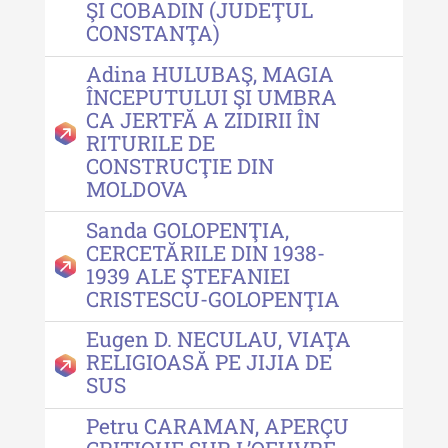
ŞI COBADIN (JUDEŢUL
CONSTANŢA)
Adina HULUBAŞ, MAGIA
ÎNCEPUTULUI ŞI UMBRA
CA JERTFĂ A ZIDIRII ÎN
RITURILE DE
CONSTRUCŢIE DIN
MOLDOVA
Sanda GOLOPENŢIA,
CERCETĂRILE DIN 1938-
1939 ALE ŞTEFANIEI
CRISTESCU-GOLOPENŢIA
Eugen D. NECULAU, VIAŢA
RELIGIOASĂ PE JIJIA DE
SUS
Petru CARAMAN, APERÇU