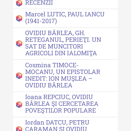
RECENZII
Moldovei - XXI / 2021
Marcel LUTIC, PAUL IANCU
Anuarul Muzeului Etnografic al
(1941-2017)
Moldovei - XX / 2020
OVIDIU BÂRLEA, GH.
Indexul Complet
RETEGANUL, PERIEŢI. UN
SAT DE MUNCITORI
AGRICOLI DIN IALOMIŢA
Buletinul Muzeului Științei și
Tehnicii ”Ștefan Procopiu”
Cosmina TIMOCE-
MOCANU, UN EPISTOLAR
Buletinul Muzeului Științei și
INEDIT: ION MUŞLEA –
Tehnicii ”Ștefan Procopiu” - An
OVIDIU BÂRLEA
XV / Nr. 15 / 2021
Buletinul Muzeului Științei și
Ioana REPCIUC, OVIDIU
Tehnicii ”Ștefan Procopiu” - An
BÂRLEA ŞI CERCETAREA
XIV / Nr. 14 / 2020
POVEŞTILOR POPULARE
Buletinul Muzeului Științei și
Iordan DATCU, PETRU
Tehnicii ”Ștefan Procopiu” - An
CARAMAN ŞI OVIDIU