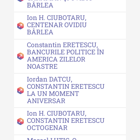
XII / Nr. 13 / 2019
BÂRLEA
Indexul Complet
Ion H. CIUBOTARU,
CENTENAR OVIDIU
BÂRLEA
Buletinul Centrului de Cercetare și
Conservare-Restaurare a
Constantin ERETESCU,
Patrimoniului
BANCURILE POLITICE ÎN
AMERICA ZILELOR
Buletinul Centrului de Cercetare
NOASTRE
și Conservare-Restaurare a
Patrimoniului - 2021
Iordan DATCU,
CONSTANTIN ERETESCU
Buletinul Centrului de Cercetare
LA UN MOMENT
și Conservare-Restaurare a
ANIVERSAR
Patrimoniului - 2020
Ion H. CIUBOTARU,
Buletinul Centrului de Cercetare
CONSTANTIN ERETESCU
și Conservare-Restaurare a
OCTOGENAR
Patrimoniului - 2019