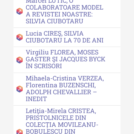
Indexul Complet
Marcel LUTIC, O
COLABORATOARE MODEL
A REVISTEI NOASTRE:
MediCult - Revista de mediere
SILVIA CIUBOTARU
culturală
Lucia CIREŞ, SILVIA
MediCult - Revista de mediere
CIUBOTARU LA 70 DE ANI
culturală IV (2025)
Virgiliu FLOREA, MOSES
MediCult - Revista de mediere
GASTER ŞI JACQUES BYCK
culturală III (2024)
ÎN SCRISORI
MediCult - Revista de mediere
Mihaela-Cristina VERZEA,
culturală II (2023)
Florentina BUZENSCHI,
ADOLPH CHEVALLIER –
Indexul Complet
INEDIT
Acta Pangratia
Letiţia-Mirela CRISTEA,
PRISTOLNICELE DIN
Acta Pangratia I (2023)
COLECȚIA MOVILEANU-
BOBULESCU DIN
Acta Pangratia II (2024)